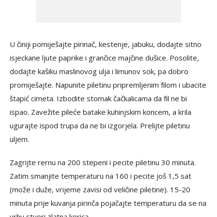
U činiji pomiješajte pirinač, kestenje, jabuku, dodajte sitno
isjeckane ljute paprike i grančice majčine dušice. Posolite,
dodajte kašiku maslinovog ulja i limunov sok, pa dobro
promiješajte. Napunite piletinu pripremljenim filom i ubacite
štapić cimeta. Izbodite stomak čačkalicama da fil ne bi
ispao. Zavežite pileće batake kuhinjskim koncem, a krila
ugurajte ispod trupa da ne bi izgorjela. Prelijte piletinu
uljem.
Zagrijte rernu na 200 stepeni i pecite piletinu 30 minuta.
Zatim smanjite temperaturu na 160 i pecite još 1,5 sat
(može i duže, vrijeme zavisi od veličine piletine). 15-20
minuta prije kuvanja pirinča pojačajte temperaturu da se na
vrhu stvori zlatna korica.