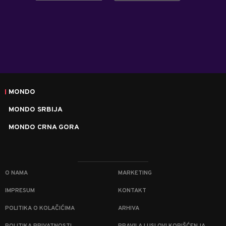
MONDO
MONDO SRBIJA
MONDO CRNA GORA
O NAMA
MARKETING
IMPRESUM
KONTAKT
POLITIKA O KOLAČIĆIMA
ARHIVA
POLITIKA PRIVATNOSTI
PRAVILA I USLOVI KORIŠĆENJA