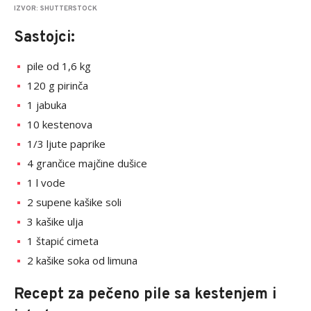
IZVOR: SHUTTERSTOCK
Sastojci:
pile od 1,6 kg
120 g pirinča
1 jabuka
10 kestenova
1/3 ljute paprike
4 grančice majčine dušice
1 l vode
2 supene kašike soli
3 kašike ulja
1 štapić cimeta
2 kašike soka od limuna
Recept za pečeno pile sa kestenjem i