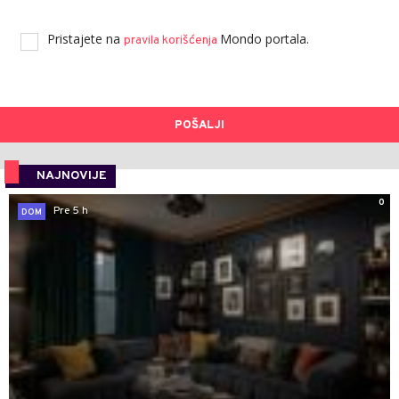
Pristajete na
Mondo portala.
pravila korišćenja
POŠALJI
NAJNOVIJE
0
Pre 5 h
DOM