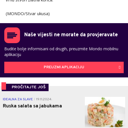
(MONDO/Stvar ukusa)
Naše vijesti ne morate da provjeravate
Budite bolje informisani od drugih, preuzmite Mondo mobilnu
aplikaciju
PREUZMI APLIKACIJU
PROČITAJTE JOŠ
0
IDEALNA ZA SLAVE
19.11.2024.
|
Ruska salata sa jabukama