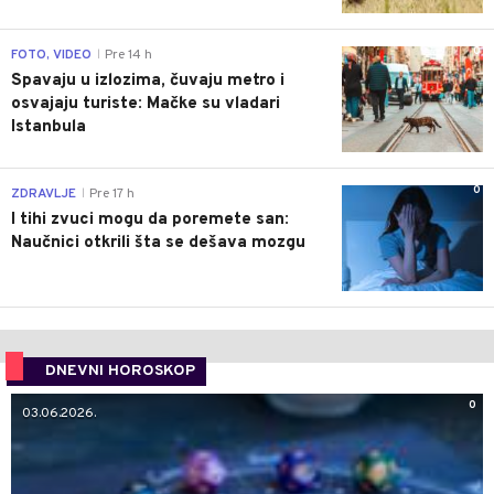
0
FOTO, VIDEO
Pre 14 h
|
Spavaju u izlozima, čuvaju metro i
osvajaju turiste: Mačke su vladari
Istanbula
0
ZDRAVLJE
Pre 17 h
|
I tihi zvuci mogu da poremete san:
Naučnici otkrili šta se dešava mozgu
DNEVNI HOROSKOP
0
03.06.2026.