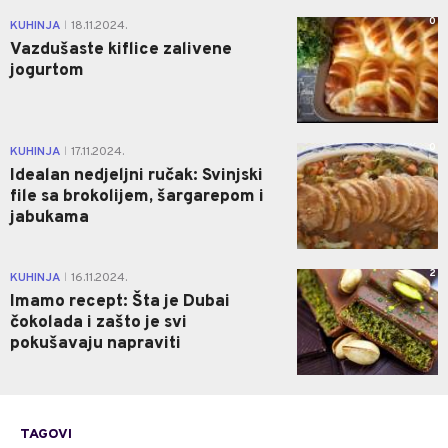
0
KUHINJA
18.11.2024.
|
Vazdušaste kiflice zalivene
jogurtom
0
KUHINJA
17.11.2024.
|
Idealan nedjeljni ručak: Svinjski
file sa brokolijem, šargarepom i
jabukama
2
KUHINJA
16.11.2024.
|
Imamo recept: Šta je Dubai
čokolada i zašto je svi
pokušavaju napraviti
TAGOVI