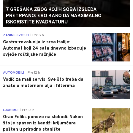
7 GREŠAKA ZBOG KOJIH SOBA IZGLEDA
PRETRPANO: EVO KAKO DA MAKSIMALNO
ISKORISTITE KVADRATURU
0
ZANIMLJIVOSTI
Pre 8 h
|
Gastro-revolucija iz srca Italije:
Automat koji 24 sata dnevno izbacuje
svježe roštiljske ražnjiće
0
AUTOMOBILI
Pre 12 h
|
Vodič za mali servis: Sve što treba da
znate o motornom ulju i filterima
0
LJUBIMCI
Pre 13 h
|
Orao Feliks ponovo na slobodi: Nakon
što je spasen iz kandži krijumčara
pušten u prirodno stanište