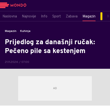
Naslovna
Najnovije
Info
Sport
Zabava
Magazin
M
Magazin
Kuhinja
Prijedlog za današnji ručak:
Pečeno pile sa kestenjem
21.11.2024. / 07:00