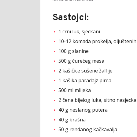
Sastojci:
1 crni luk, sjeckani
10-12 komada prokelja, oljuštenih 
100 g slanine
500 g ćurećeg mesa
2 kašičice sušene žalfije
1 kašika paradajz pirea
500 ml mlijeka
2 čena bijelog luka, sitno nasjeck
40 g neslanog putera
40 g brašna
50 g rendanog kačkavalja