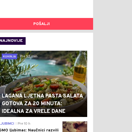
POŠALJI
NAJNOVIJE
0
Pre 53 min
KUHINJA
LAGANA LJETNA PASTA SALATA
GOTOVA ZA 20 MINUTA:
IDEALNA ZA VRELE DANE
0
LJUBIMCI
Pre 10 h
|
GMO ljubimac: Naučnici razvili