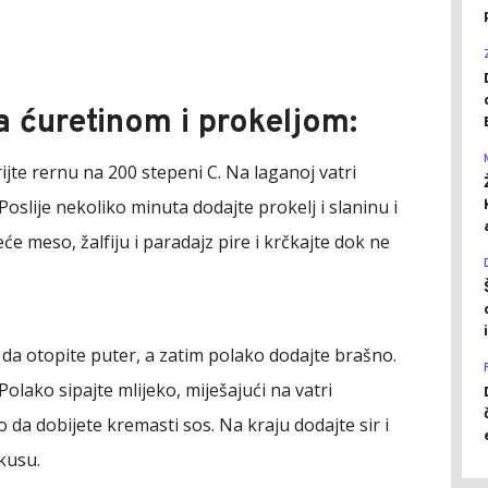
a ćuretinom i prokeljom:
rijte rernu na 200 stepeni C. Na laganoj vatri
 Poslije nekoliko minuta dodajte prokelj i slaninu i
će meso, žalfiju i paradajz pire i krčkajte dok ne
da otopite puter, a zatim polako dodajte brašno.
lako sipajte mlijeko, miješajući na vatri
da dobijete kremasti sos. Na kraju dodajte sir i
ukusu.