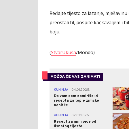
Ređajte tijesto za lazanje, mješavin
preostali fil, pospite kačkavaljem i 
boju.
(
StvarUkusa
/Mondo)
MOŽDA ĆE VAS ZANIMATI
KUHINJA
04.01.2025.
|
Da vam dom zamiriše: 4
recepta za tople zimske
napitke
KUHINJA
02.01.2025.
|
Recept za mini pice od
lisnatog tijesta