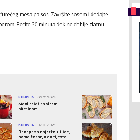
u ćurećeg mesa pa sos. Završite sosom i dodajte
biberom. Pecite 30 minuta dok ne dobije zlatnu
0
0
KUHINJA
03.01.2025.
|
Slani rolat sa sirom i
piletinom
0
0
KUHINJA
02.01.2025.
|
Recept za najbrže kiflice,
nema čekanja da tijesto