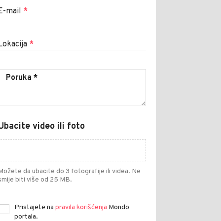
E-mail
*
Lokacija
*
Ubacite video ili foto
Možete da ubacite do 3 fotografije ili videa. Ne
smije biti više od 25 MB.
Pristajete na
pravila korišćenja
Mondo
portala.