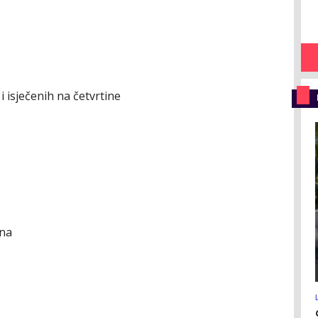
i isječenih na četvrtine
ana