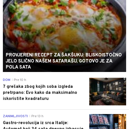
PROVJERENI RECEPT ZA ŠAKŠUKU: BLISKOISTOČNO
JELO SLIČNO NAŠEM SATARAŠU, GOTOVO JE ZA
POLA SATA
0
DOM
Pre 10 h
|
7 grešaka zbog kojih soba izgleda
pretrpano: Evo kako da maksimalno
iskoristite kvadraturu
0
ZANIMLJIVOSTI
Pre 13 h
|
Gastro-revolucija iz srca Italije: