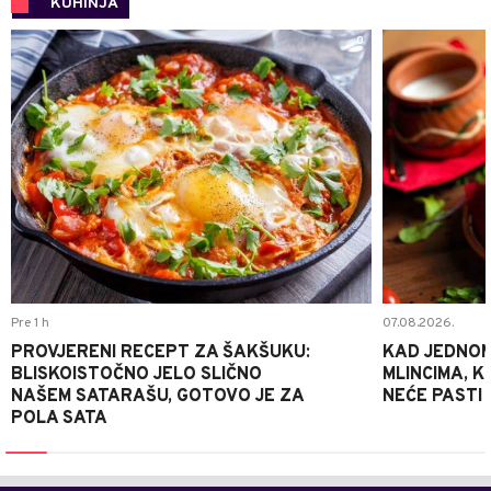
KUHINJA
0
Pre 1 h
07.08.2026.
PROVJERENI RECEPT ZA ŠAKŠUKU:
KAD JEDNOM
BLISKOISTOČNO JELO SLIČNO
MLINCIMA, K
NAŠEM SATARAŠU, GOTOVO JE ZA
NEĆE PASTI
POLA SATA