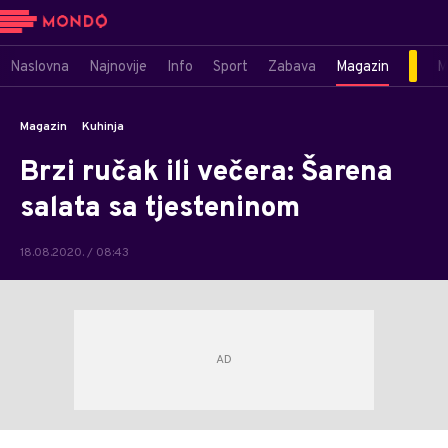
Naslovna
Najnovije
Info
Sport
Zabava
Magazin
M
Magazin
Kuhinja
Brzi ručak ili večera: Šarena
salata sa tjesteninom
18.08.2020. / 08:43