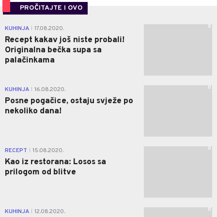
PROČITAJTE I OVO
0
KUHINJA
17.08.2020.
|
Recept kakav još niste probali!
Originalna bečka supa sa
palačinkama
0
KUHINJA
16.08.2020.
|
Posne pogačice, ostaju svježe po
nekoliko dana!
0
RECEPT
15.08.2020.
|
Kao iz restorana: Losos sa
prilogom od blitve
0
KUHINJA
12.08.2020.
|