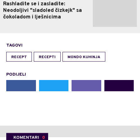
Rashladite se i zasladite:
Neodoljivi "sladoled čizkejk" sa
čokoladom i lješnicima
TAGOVI
RECEPT
RECEPTI
MONDO KUHINJA
PODIJELI
KOMENTARI
0