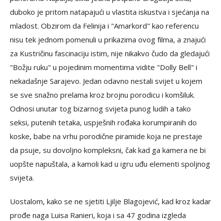
duboko je pritom natapajući u vlastita iskustva i sjećanja na
mladost. Obzirom da Felinija i "Amarkord" kao referencu
nisu tek jednom pomenuli u prikazima ovog filma, a znajući
za Kustričinu fascinaciju istim, nije nikakvo čudo da gledajući
"Božju ruku" u pojedinim momentima vidite "Dolly Bell" i
nekadašnje Sarajevo. Jedan odavno nestali svijet u kojem
se sve snažno prelama kroz brojnu porodicu i komšiluk.
Odnosi unutar tog bizarnog svijeta punog ludih a tako
seksi, putenih tetaka, uspješnih rođaka korumpiranih do
koske, babe na vrhu porodične piramide koja ne prestaje
da psuje, su dovoljno kompleksni, čak kad ga kamera ne bi
uopšte napuštala, a kamoli kad u igru uđu elementi spoljnog
svijeta.
Uostalom, kako se ne sjetiti Ljilje Blagojević, kad kroz kadar
prođe naga Luisa Ranieri, koja i sa 47 godina izgleda