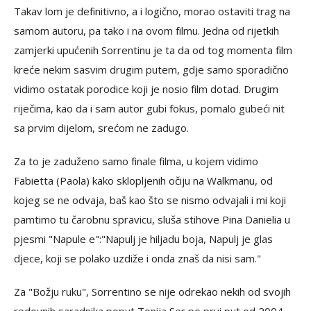
Takav lom je definitivno, a i logično, morao ostaviti trag na
samom autoru, pa tako i na ovom filmu. Jedna od rijetkih
zamjerki upućenih Sorrentinu je ta da od tog momenta film
kreće nekim sasvim drugim putem, gdje samo sporadično
vidimo ostatak porodice koji je nosio film dotad. Drugim
riječima, kao da i sam autor gubi fokus, pomalo gubeći nit
sa prvim dijelom, srećom ne zadugo.
Za to je zaduženo samo finale filma, u kojem vidimo
Fabietta (Paola) kako sklopljenih očiju na Walkmanu, od
kojeg se ne odvaja, baš kao što se nismo odvajali i mi koji
pamtimo tu čarobnu spravicu, sluša stihove Pina Danielia u
pjesmi "Napule e":"Napulj je hiljadu boja, Napulj je glas
djece, koji se polako uzdiže i onda znaš da nisi sam."
Za "Božju ruku", Sorrentino se nije odrekao nekih od svojih