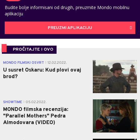
Budite bolje informisani od drugih, preuzmite Mondo mobilnu
aplikaciju
PREUZMI APLIKACIJU
PROČITAJTE I OVO
1
MONDO FILMSKI OSVRT
12.02.2022.
|
U susret Oskaru: Kud plovi ovaj
brod?
0
SHOWTIME
05.02.2022.
|
MONDO filmska recenzija:
"Parallel Mothers" Pedra
Almodovara (VIDEO)