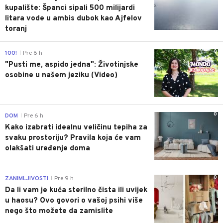
kupalište: Španci sipali 500 milijardi
litara vode u ambis dubok kao Ajfelov
toranj
0
100!
Pre 6 h
|
"Pusti me, aspido jedna": Životinjske
osobine u našem jeziku (Video)
0
DOM
Pre 6 h
|
Kako izabrati idealnu veličinu tepiha za
svaku prostoriju? Pravila koja će vam
olakšati uređenje doma
0
ZANIMLJIVOSTI
Pre 9 h
|
Da li vam je kuća sterilno čista ili uvijek
u haosu? Ovo govori o vašoj psihi više
nego što možete da zamislite