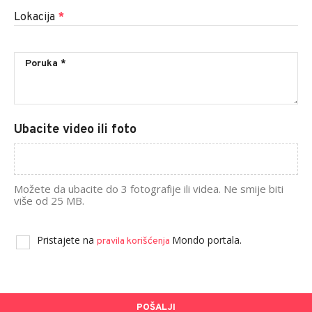
Lokacija
*
Ubacite video ili foto
Možete da ubacite do 3 fotografije ili videa. Ne smije biti
više od 25 MB.
Pristajete na
Mondo portala.
pravila korišćenja
POŠALJI