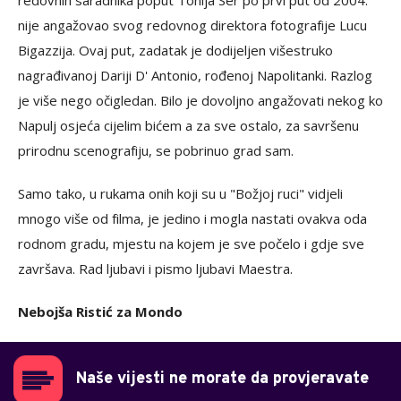
redovnih saradnika poput Tonija Ser po prvi put od 2004.
nije angažovao svog redovnog direktora fotografije Lucu
Bigazzija. Ovaj put, zadatak je dodijeljen višestruko
nagrađivanoj Dariji D' Antonio, rođenoj Napolitanki. Razlog
je više nego očigledan. Bilo je dovoljno angažovati nekog ko
Napulj osjeća cijelim bićem a za sve ostalo, za savršenu
prirodnu scenografiju, se pobrinuo grad sam.
Samo tako, u rukama onih koji su u "Božjoj ruci" vidjeli
mnogo više od filma, je jedino i mogla nastati ovakva oda
rodnom gradu, mjestu na kojem je sve počelo i gdje sve
završava. Rad ljubavi i pismo ljubavi Maestra.
Nebojša Ristić za Mondo
Naše vijesti ne morate da provjeravate