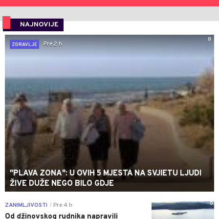
NAJNOVIJE
0
Pre 2 h
ZDRAVLJE
"PLAVA ZONA": U OVIH 5 MJESTA NA SVJIETU LJUDI
ŽIVE DUŽE NEGO BILO GDJE
0
ZANIMLJIVOSTI
Pre 4 h
|
Od džinovskog rudnika napravili