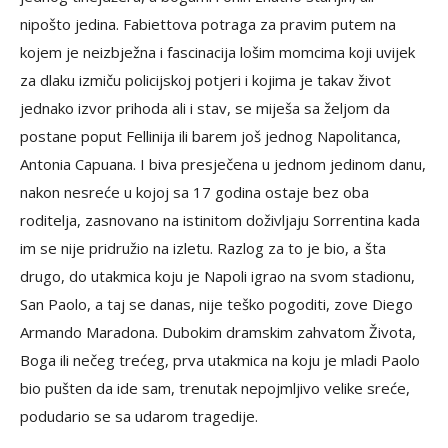
nipošto jedina. Fabiettova potraga za pravim putem na
kojem je neizbježna i fascinacija lošim momcima koji uvijek
za dlaku izmiču policijskoj potjeri i kojima je takav život
jednako izvor prihoda ali i stav, se miješa sa željom da
postane poput Fellinija ili barem još jednog Napolitanca,
Antonia Capuana. I biva presječena u jednom jedinom danu,
nakon nesreće u kojoj sa 17 godina ostaje bez oba
roditelja, zasnovano na istinitom doživljaju Sorrentina kada
im se nije pridružio na izletu. Razlog za to je bio, a šta
drugo, do utakmica koju je Napoli igrao na svom stadionu,
San Paolo, a taj se danas, nije teško pogoditi, zove Diego
Armando Maradona. Dubokim dramskim zahvatom Života,
Boga ili nečeg trećeg, prva utakmica na koju je mladi Paolo
bio pušten da ide sam, trenutak nepojmljivo velike sreće,
podudario se sa udarom tragedije.