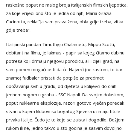
raskošno poput ne malog broja italijanskih filmskih ljepotica,
za koje vrijedi ono što je jedna od njih, Maria Grazia
Cucinotta, rekla:"Ja sam prava žena, obla gdje treba, vitka
gdje treba".
Italijanski pandan Timothyju Chalametu, Filippo Scotti,
debitant na filmu, je lakmus - papir sa kojeg čitamo dubinu
potresa koji drmaju njegovu porodicu, ali i cijeli grad, na
sam pomen mogućnosti da će Najveći (ne rastom, to bar
znamo) fudbaler pristati da potpiše za predmet
obožavanja svih u gradu, od djeteta u kolijevci do onih
jednom nogom u grobu - SSC Napoli. Da svojim dolaskom,
poput nuklearne eksplozije, razori gotovo vječan poredak
stvari u kojem klubovi sa bogatog Sjevera uzimaju titule
prvaka Italije. Čudo je to koje se zaista i dogodilo, Božjom
rukom ili ne, jedno takvo u sto godina je sasvim dovoljno.