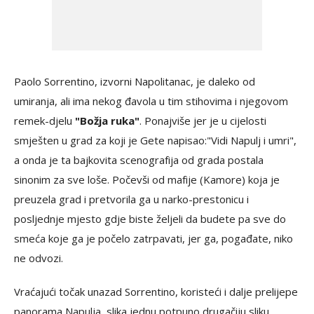
Paolo Sorrentino, izvorni Napolitanac, je daleko od
umiranja, ali ima nekog đavola u tim stihovima i njegovom
remek-djelu
"Božja ruka"
. Ponajviše jer je u cijelosti
smješten u grad za koji je Gete napisao:"Vidi Napulj i umri",
a onda je ta bajkovita scenografija od grada postala
sinonim za sve loše. Počevši od mafije (Kamore) koja je
preuzela grad i pretvorila ga u narko-prestonicu i
posljednje mjesto gdje biste željeli da budete pa sve do
smeća koje ga je počelo zatrpavati, jer ga, pogađate, niko
ne odvozi.
Vraćajući točak unazad Sorrentino, koristeći i dalje prelijepe
panorama Napulja, slika jednu potpuno drugačiju sliku,