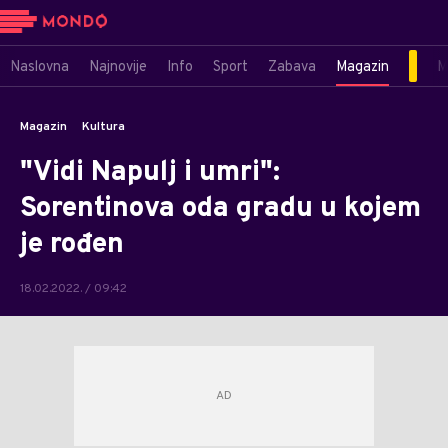
Naslovna
Najnovije
Info
Sport
Zabava
Magazin
M
Magazin
Kultura
"Vidi Napulj i umri":
Sorentinova oda gradu u kojem
je rođen
18.02.2022. / 09:42