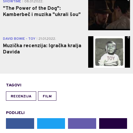
0
SHOWTIME
08.01.2022.
|
"The Power of the Dog":
Kamberbeč i muzika "ukrali šou"
0
DAVID BOWIE - TOY
21.01.2022.
|
Muzička recenzija: Igračka kralja
Davida
TAGOVI
RECENZIJA
FILM
PODIJELI