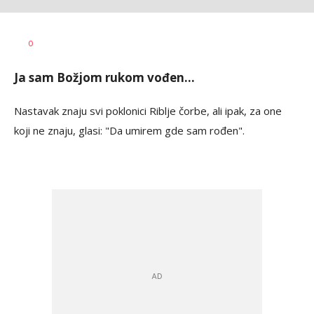
Nikolina
AUTOR
0
Damjanić
Ja sam Božjom rukom vođen...
Nastavak znaju svi poklonici Riblje čorbe, ali ipak, za one
koji ne znaju, glasi: "Da umirem gde sam rođen".