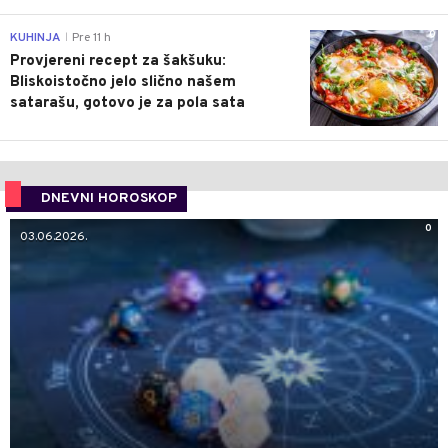
0
KUHINJA
Pre 11 h
|
Provjereni recept za šakšuku:
Bliskoistočno jelo slično našem
satarašu, gotovo je za pola sata
DNEVNI HOROSKOP
0
03.06.2026.