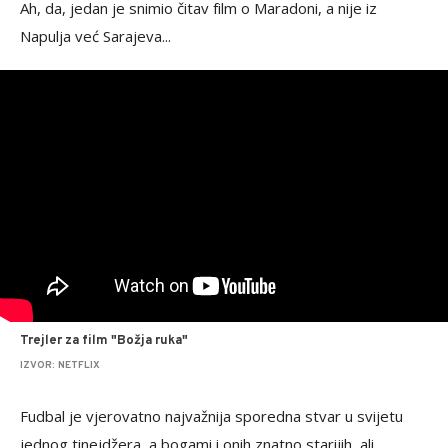
Ah, da, jedan je snimio čitav film o Maradoni, a nije iz
Napulja već Sarajeva...
Trejler za film "Božja ruka"
IZVOR: NETFLIX
Fudbal je vjerovatno najvažnija sporedna stvar u svijetu
jednog tinejdžera, a bogami i onih znatno starijih, ali