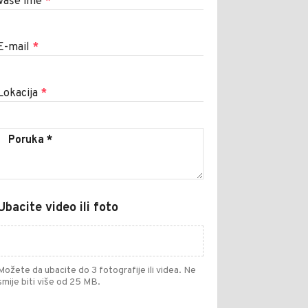
Vaše ime
*
E-mail
*
Lokacija
*
Ubacite video ili foto
Možete da ubacite do 3 fotografije ili videa. Ne
smije biti više od 25 MB.