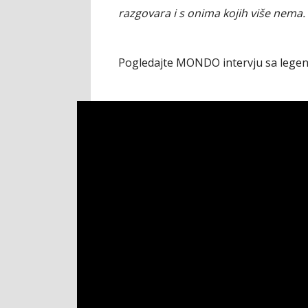
razgovara i s onima kojih više nema.
Pogledajte MONDO intervju sa lege