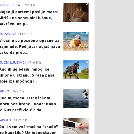
0
MIRISI LJETA
Pre 3 h
|
Najbolji parfemi poslije mora:
Mirišu na senzualni luksuz,
savršeni uz p...
0
ZDRAVLJE
Pre 4 h
|
Vrućine su posebno opasne za
najmlađe: Pedijatar objašnjava
kako da prep...
0
KUĆNI LJUBIMCI
Pre 5 h
|
Kad ih ugledaju, mnogi se
sklone u stranu: 5 rasa pasa
koje iza moćnog i...
0
VIDEO
Pre 7 h
|
Dva mjeseca u Ohotskom
moru bez hrane i vode: Kako
je Rus preživio 67 da...
0
SAVJETI
Pre 7 h
|
Da li vam veš-mašina "skače"
po kupatilu? Uz jednostavan