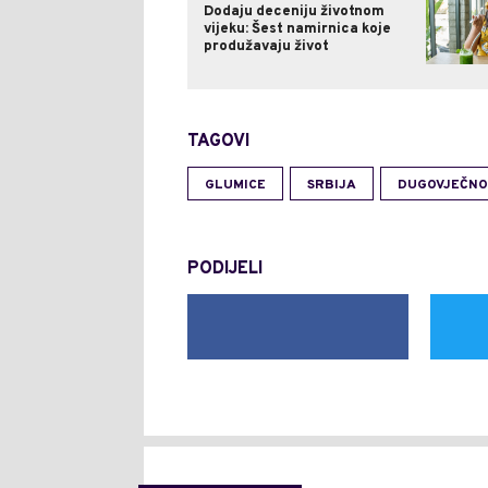
Dodaju deceniju životnom
vijeku: Šest namirnica koje
produžavaju život
TAGOVI
GLUMICE
SRBIJA
DUGOVJEČNO
PODIJELI