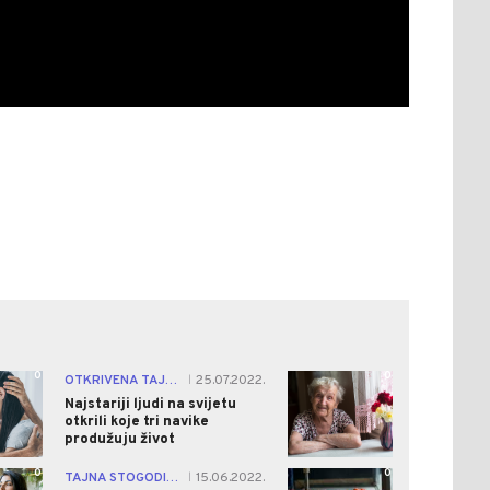
0
0
OTKRIVENA TAJNA!
25.07.2022.
|
Najstariji ljudi na svijetu
otkrili koje tri navike
produžuju život
0
0
TAJNA STOGODIŠNJAKA
15.06.2022.
|