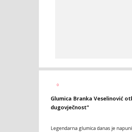
Vesna
AUTOR
0
Kerkez
Glumica Branka Veselinović otkr
dugovječnost"
Legendarna glumica danas je napunila