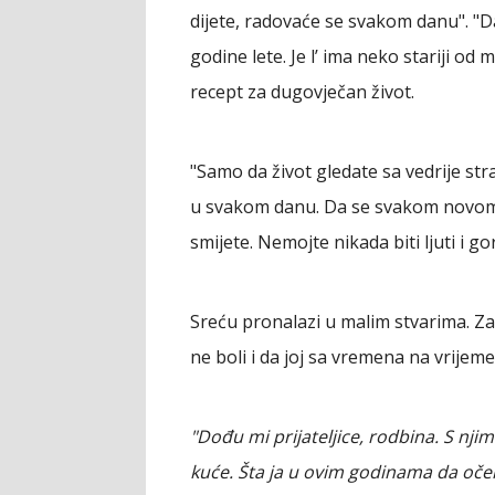
dijete, radovaće se svakom danu". "D
godine lete. Je l’ ima neko stariji od 
recept za dugovječan život.
"Samo da život gledate sa vedrije str
u svakom danu. Da se svakom novom ju
smijete. Nemojte nikada biti ljuti i gor
Sreću pronalazi u malim stvarima. Za 
ne boli i da joj sa vremena na vrijem
"Dođu mi prijateljice, rodbina. S nji
kuće. Šta ja u ovim godinama da oče