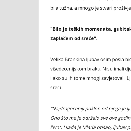
bila tužna, a mnogo je stvari proživje
"Bilo je teških momenata, gubitaka
zaplačem od sreće".
Velika Brankina ljubav osim posla bio
višedecenijskom braku. Nisu imali dje
i ako su ih tome mnogi savjetovali. Lj
sreću.
"Najdragoceniji poklon od njega je lj
Ono što me je održalo sve ove godin
život. I kada je Mlađa otišao, ljubav