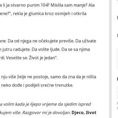
a li ja stvarno punim 104? Mislila sam manje? Ala
mene?", rekla je glumica kroz osmijeh i otkrila
ane. Da od njega ne očekujete previše. Da uživate
tru radujete. Da volite ljude. Da se sa njima
di. Veselite se. Život je jedan".
nju više želje ne postoje, samo da zna da je ništa
e neko dođe i podijeli srećne trenutke.
ma volim kada je lijepo vrijeme da sjedim ispred
kujem više. Razgovor mi je dovoljan.
Djeco, život