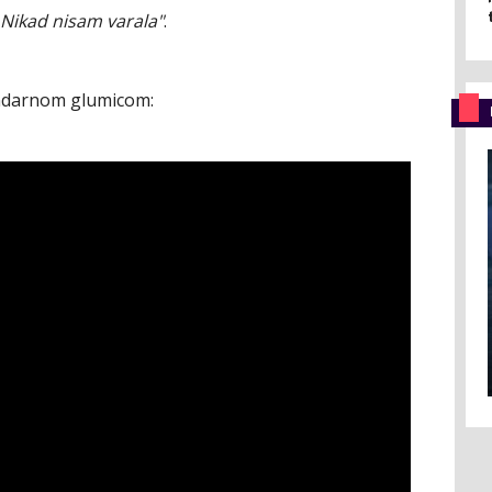
 Nikad nisam varala"
.
ndarnom glumicom: