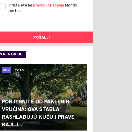
Pristajete na
pravila korišćenja
Mondo
portala.
POŠALJI
NAJNOVIJE
0
Pre 1 h
DOM
POBJEGNITE OD PAKLENIH
VRUĆINA: OVA STABLA
RASHLAĐUJU KUĆU I PRAVE
NAJLJ...