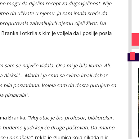
ne mogu da dijelim recept za dugovječnost. Nije
bitno da uživate u njemu. Ja sam imala sreće da
roputovala zahvaljujući njemu cijeli život. Da
e Branka i otkrila s kim je voljela da i poslije posla
m sam se najviše viđala. Ona mi je bila kuma. Ali,
ja Aleksić... Mlađa i ja smo sa svima imali dobar
m bila posvađana. Volela sam da dosta putujem sa
 piskarala".
sama Branka.
"Moj otac je bio profesor, bibliotekar,
 da budemo ljudi koji će druge poštovati. Da imamo
se i ponašala"
, rekla je glumica koja nikada nije