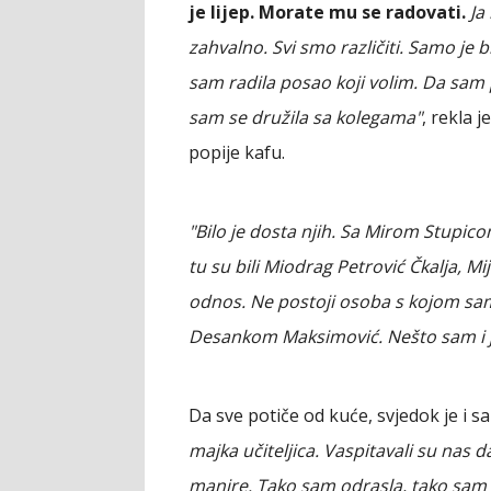
je lijep. Morate mu se radovati.
Ja 
zahvalno. Svi smo različiti. Samo je 
sam radila posao koji volim. Da sam p
sam se družila sa kolegama"
, rekla j
popije kafu.
"Bilo je dosta njih. Sa Mirom Stupico
tu su bili Miodrag Petrović Čkalja, Mi
odnos. Ne postoji osoba s kojom sa
Desankom Maksimović. Nešto sam i ja
Da sve potiče od kuće, svjedok je i 
majka učiteljica. Vaspitavali su nas
manire. Tako sam odrasla, tako sam 