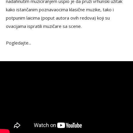
nadahnutim muziciranjem uspio je da pruži vrhunski užitak
kako istančanim poznavaocima klasične muzike, tako i
potpunim laicima (poput autora ovih redova) koji su
ovacijama ispratili muzičare sa scene.
Pogledajte...