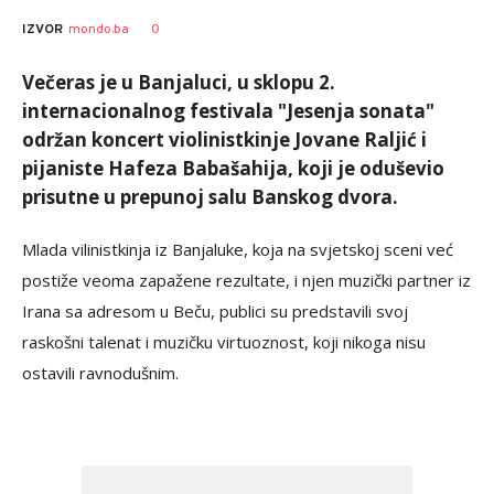
Siniša
AUTOR
0
IZVOR
mondo.ba
Stanić
Večeras je u Banjaluci, u sklopu 2.
internacionalnog festivala "Jesenja sonata"
održan koncert violinistkinje Jovane Raljić i
pijaniste Hafeza Babašahija, koji je oduševio
prisutne u prepunoj salu Banskog dvora.
Mlada vilinistkinja iz Banjaluke, koja na svjetskoj sceni već
postiže veoma zapažene rezultate, i njen muzički partner iz
Irana sa adresom u Beču, publici su predstavili svoj
raskošni talenat i muzičku virtuoznost, koji nikoga nisu
ostavili ravnodušnim.