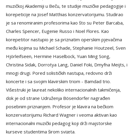
muzičkoj Akademiji u Beču, te studije muzičke pedagogije i
korepeticije na Josef Matthias konzervatorijumu. Studirao
je sa renomiranim profesorima kao što su Peter Barcaba,
Charles Spencer, Eugenie Russo i Noel Flores. Кao
korepetitor nastupio je sa priznatim operskim pjevačima
među kojima su Michael Schade, Stephanie Houtzeel, Sven
Hjörleifseen, Hermine Haselbock, Yuan Ming Song,
Christina Sidak, Dorrotya Lang, Daniel Foki, Dmyfna Meijts, i
mnogi drugi. Pored solističkih nastupa, redovno drži
koncerte i sa svojim klavirskim triom - Bamdad trio.
Višestruki je laureat nekoliko internacionalnih takmičenja,
dok je od strane Udruženja Bösendorfer nagrađen
posebnim priznanjem. Profesor je klavira na bečkom
konzervatorijumu Richard Wagner i veoma aktivan kao
internacionalni muzički pedagog koji drži majstorske
kurseve studentima širom svijeta.