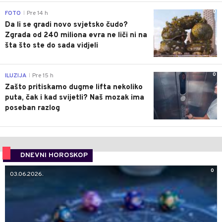
0
FOTO
Pre 14 h
|
Da li se gradi novo svjetsko čudo?
Zgrada od 240 miliona evra ne liči ni na
šta što ste do sada vidjeli
0
ILUZIJA
Pre 15 h
|
Zašto pritiskamo dugme lifta nekoliko
puta, čak i kad svijetli? Naš mozak ima
poseban razlog
DNEVNI HOROSKOP
0
03.06.2026.