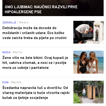
GMO LJUBIMAC: NAUČNICI RAZVILI PRVE
HIPOALERGENE PSE
0
ZDRAVLJE
Pre 6 h
|
Dehidracija može da dovede do
moždanih i srčanih udara: Evo koliko
vode zaista treba da pijete po vrućini
0
MODA
Pre 7 h
|
Žene više ne žele bikini: Ovaj kupaći je
hit, sakriva stomak, a nosi se i poslije
mora uz suknje i pantalone
0
DOM
Pre 13 h
|
Šveđanka napravila tuš u dvorištu: Od
starog materijala iz kuće stvorila rajski
kutak za ljetnje osvježenje