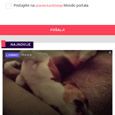
Pristajete na
Mondo portala.
pravila korišćenja
POŠALJI
NAJNOVIJE
0
Pre 6 h
LJUBIMCI