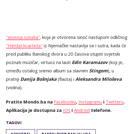
"Jesenja sonata"
, koja je otvorena sinoć nastupom odličnog
"Henšel kvarteta"
iz Njemačke nastavlja se i sutra, kada će
pred publiku Banskog dvora u 20 časova stupiti svjetski
poznati muzičar, virtuoz na lauti
Edin Karamazov
(koji je,
između ostalog snimio album sa slavnim
Stingom
), u
pratnji
Danija Bošnjaka
(flauta) i
Aleksandra Miloševa
(violina).
Pratite Mondo.ba na
Facebooku
,
Instagramu
i
Twitteru
.
Aplikacija je dostupna za
IOS
i
Android
telefone.
TAGOVI