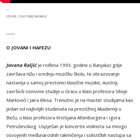
...
IZVOR: YOUTUBE/MONDO
.......
O JOVANI I HAFEZU
Jovana Raljić
je rođena 1993. godine u Banjaluci gdje
završava nižu i srednju muzičku školu, te obrazovanje
nastavlja u samoj prestonici klasične muzike, Austriji,
završivši osnovne studije u Gracu u klasi profesora Silvije
Markovići i Jaira Кlesa. Trenutno je na master studijama kao
jedan od najboljih studenata na prestižnoj Akademiji u
Beču, u klasi profesora Кristijana Altenburgera i Igora
Petruševskog. Uspješan je koncertni violinista sa mnogo
osvojenih međunarodnih takmičenja i solističkih nastupa sa