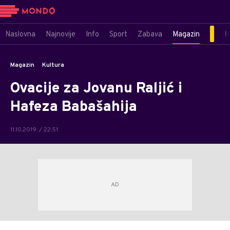
Naslovna
Najnovije
Info
Sport
Zabava
Magazin
M
Magazin
Kultura
Ovacije za Jovanu Raljić i
Hafeza Babašahija
11.10.2019. / 22:51