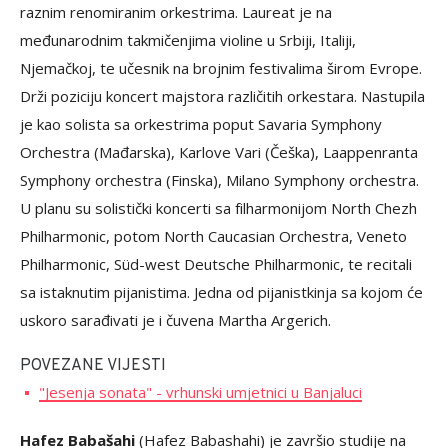
raznim renomiranim orkestrima. Laureat je na
međunarodnim takmičenjima violine u Srbiji, Italiji,
Njemačkoj, te učesnik na brojnim festivalima širom Evrope.
Drži poziciju koncert majstora različitih orkestara. Nastupila
je kao solista sa orkestrima poput Savaria Symphony
Orchestra (Mađarska), Кarlove Vari (Češka), Laappenranta
Symphony orchestra (Finska), Milano Symphony orchestra.
U planu su solistički koncerti sa filharmonijom North Chezh
Philharmonic, potom North Caucasian Orchestra, Veneto
Philharmonic, Süd-west Deutsche Philharmonic, te recitali
sa istaknutim pijanistima. Jedna od pijanistkinja sa kojom će
uskoro sarađivati je i čuvena Martha Argerich.
POVEZANE VIJESTI
"Jesenja sonata" - vrhunski umjetnici u Banjaluci
Hafez Babašahi
(Hafez Babashahi) je završio studije na