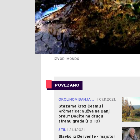
IZVOR: MONDO
POVEZANO
OKOLINOM BANJALUKE
07.11.2021.
|
Stazama kroz Česmu i
Krčmarice: Gužva na Banj
brdu? Dođite na drugu
stranu grada (FOTO)
STIL
21.11.2021.
|
Slavko iz Dervente - majstor