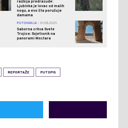
razbija predrasude:
Ljubinka je lovac od malih
nogu, a evo šta poručuje
damama
0
PUTOVANJA
01.08.2021.
|
Saborna crkva Svete
Trojice: Svjetionik na
panorami Mostara
REPORTAŽE
PUTOPIS