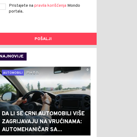
Pristajete na
pravila korišćenja
Mondo
portala.
POŠALJI
NAJNOVIJE
0
Pre 8 h
AUTOMOBILI
DA LI SE CRNI AUTOMOBILI VIŠE
ZAGRIJAVAJU NA VRUĆINAMA:
AUTOMEHANIČAR SA...