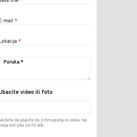
Vaše ime
*
E-mail
*
Lokacija
*
Ubacite video ili foto
Možete da ubacite do 3 fotografije ili videa. Ne
smije biti više od 25 MB.