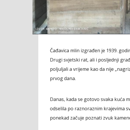
IZVOR: MONDO - NIKOLINA DAMJANIĆ
Čađavica mlin izgrađen je 1939. godi
Drugi svjetski rat, ali i posljednji g
poljuljali a vrijeme kao da nije „nagr
prvog dana.
Danas, kada se gotovo svaka kuća mo
odselila po raznoraznim krajevima sv
ponekad začuje poznati zvuk kameno