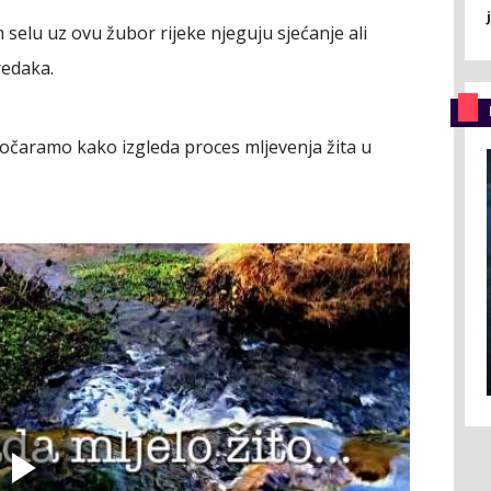
m selu uz ovu žubor rijeke njeguju sjećanje ali
redaka.
dočaramo kako izgleda proces mljevenja žita u