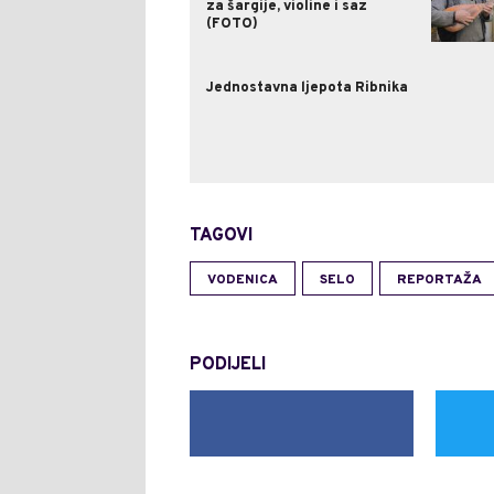
za šargije, violine i saz
(FOTO)
Jednostavna ljepota Ribnika
TAGOVI
VODENICA
SELO
REPORTAŽA
PODIJELI