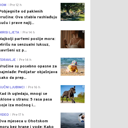
0
DOM
Pre 12 h
|
Pobjegnite od paklenih
vrućina: Ova stabla rashlađuju
kuću i prave najlj...
0
MIRISI LJETA
Pre 14 h
|
Najbolji parfemi poslije mora:
Mirišu na senzualni luksuz,
savršeni uz p...
0
ZDRAVLJE
Pre 14 h
|
Vrućine su posebno opasne za
najmlađe: Pedijatar objašnjava
kako da prep...
0
KUĆNI LJUBIMCI
Pre 16 h
|
Kad ih ugledaju, mnogi se
sklone u stranu: 5 rasa pasa
koje iza moćnog i...
0
VIDEO
Pre 17 h
|
Dva mjeseca u Ohotskom
moru bez hrane i vode: Kako