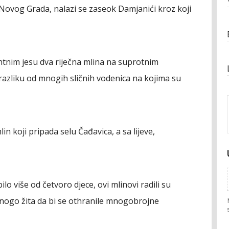
 Novog Grada, nalazi se zaseok Damjanići kroz koji
ntnim jesu dva riječna mlina na suprotnim
a razliku od mnogih sličnih vodenica na kojima su
n koji pripada selu Čađavica, a sa lijeve,
ilo više od četvoro djece, ovi mlinovi radili su
ogo žita da bi se othranile mnogobrojne