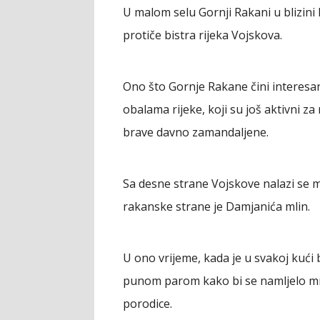
U malom selu Gornji Rakani u blizini
protiče bistra rijeka Vojskova.
Ono što Gornje Rakane čini interesa
obalama rijeke, koji su još aktivni z
brave davno zamandaljene.
Sa desne strane Vojskove nalazi se mli
rakanske strane je Damjanića mlin.
U ono vrijeme, kada je u svakoj kući b
punom parom kako bi se namljelo mn
porodice.