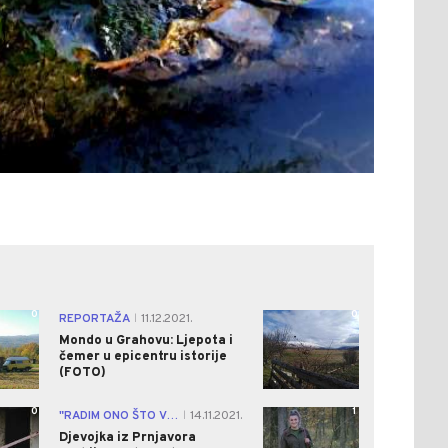
0
0
REPORTAŽA
11.12.2021.
|
Mondo u Grahovu: Ljepota i
čemer u epicentru istorije
(FOTO)
0
1
"RADIM ONO ŠTO VOLIM"
14.11.2021.
|
Djevojka iz Prnjavora