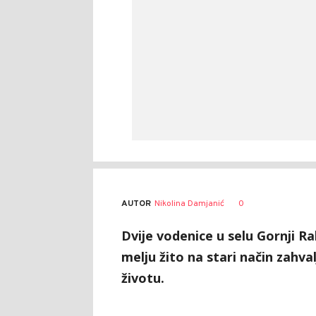
AUTOR
Nikolina Damjanić
0
Dvije vodenice u selu Gornji 
melju žito na stari način zahva
životu.