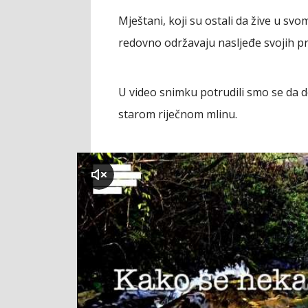
Mještani, koji su ostali da žive u svo
redovno održavaju nasljeđe svojih p
U video snimku potrudili smo se da 
starom riječnom mlinu.
klikni za zvuk