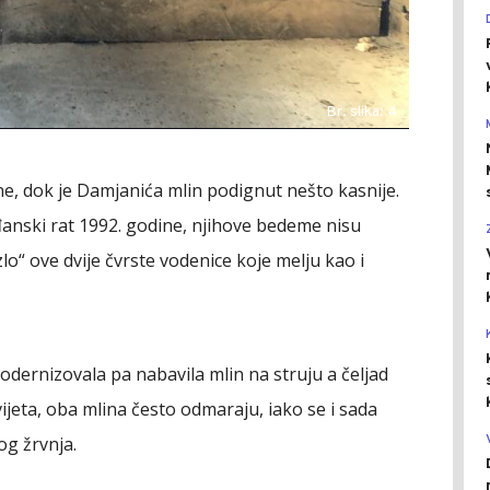
Br. slika: 4
ne, dok je Damjanića mlin podignut nešto kasnije.
rađanski rat 1992. godine, njihove bedeme nisu
izlo“ ove dvije čvrste vodenice koje melju kao i
dernizovala pa nabavila mlin na struju a čeljad
ijeta, oba mlina često odmaraju, iako se i sada
g žrvnja.