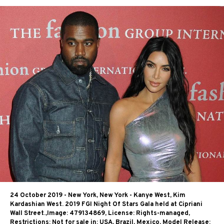
24 October 2019 - New York, New York - Kanye West, Kim
Kardashian West. 2019 FGI Night Of Stars Gala held at Cipriani
Wall Street.,Image: 479134869, License: Rights-managed,
Restrictions: Not for sale in: USA, Brazil, Mexico, Model Release: