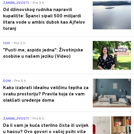
0
ZANIMLJIVOSTI
Pre 3 h
|
Od džinovskog rudnika napravili
kupalište: Španci sipali 500 milijardi
litara vode u ambis dubok kao Ajfelov
toranj
0
100!
Pre 5 h
|
"Pusti me, aspido jedna": Životinjske
osobine u našem jeziku (Video)
0
DOM
Pre 5 h
|
Kako izabrati idealnu veličinu tepiha za
svaku prostoriju? Pravila koja će vam
olakšati uređenje doma
0
ZANIMLJIVOSTI
Pre 8 h
|
Da li vam je kuća sterilno čista ili uvijek
u haosu? Ovo govori o vašoj psihi više