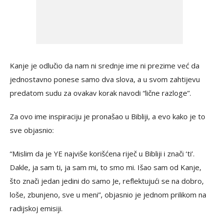
Kanje je odlučio da nam ni srednje ime ni prezime već da
jednostavno ponese samo dva slova, a u svom zahtijevu
predatom sudu za ovakav korak navodi “lične razloge”.
Za ovo ime inspiraciju je pronašao u Bibliji, a evo kako je to
sve objasnio:
“Mislim da je YE najviše korišćena riječ u Bibliji i znači ‘ti’.
Dakle, ja sam ti, ja sam mi, to smo mi. Išao sam od Kanje,
što znači jedan jedini do samo Je, reflektujući se na dobro,
loše, zbunjeno, sve u meni”, objasnio je jednom prilikom na
radijskoj emisiji.