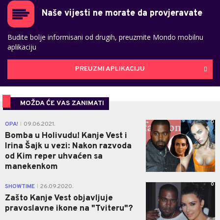
Naše vijesti ne morate da provjeravate
Budite bolje informisani od drugih, preuzmite Mondo mobilnu
aplikaciju
PREUZMI APLIKACIJU
MOŽDA ĆE VAS ZANIMATI
0
OPA!
09.06.2021.
|
Bomba u Holivudu! Kanje Vest i
Irina Šajk u vezi: Nakon razvoda
od Kim reper uhvaćen sa
manekenkom
0
SHOWTIME
26.09.2020.
|
Zašto Kanje Vest objavljuje
pravoslavne ikone na "Tviteru"?