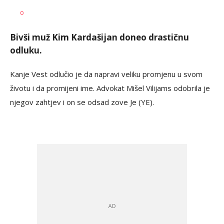
Radmila
AUTOR
0
Ilić
Bivši muž Kim Kardašijan doneo drastičnu
odluku.
Kanje Vest odlučio je da napravi veliku promjenu u svom
životu i da promijeni ime. Advokat Mišel Vilijams odobrila je
njegov zahtjev i on se odsad zove Je (YE).