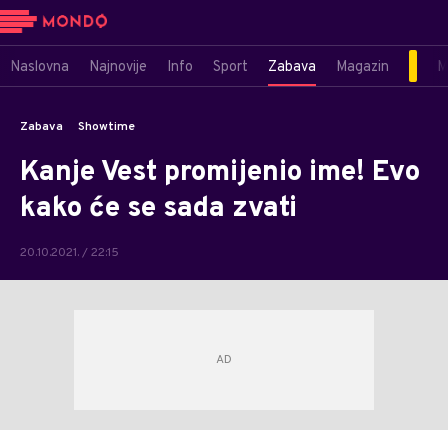
Naslovna
Najnovije
Info
Sport
Zabava
Magazin
M
Zabava
Showtime
Kanje Vest promijenio ime! Evo
kako će se sada zvati
20.10.2021. / 22:15