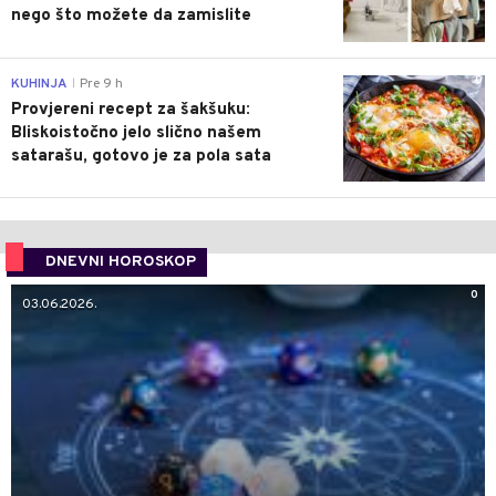
nego što možete da zamislite
0
KUHINJA
Pre 9 h
|
Provjereni recept za šakšuku:
Bliskoistočno jelo slično našem
satarašu, gotovo je za pola sata
DNEVNI HOROSKOP
0
03.06.2026.