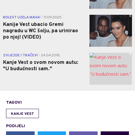
0
BOLEST UZELA MAHA!
17.09.2020.
|
Kanije Vest ubacio Gremi
nagradu u WC šolju, pa urinirao
po njoj! (VIDEO)
0
ZVIJEZDE I TRAČEVI
24.04.2018.
|
Kanje Vest o svom novom autu:
"U budućnosti sam."
TAGOVI
KANJE VEST
PODIJELI