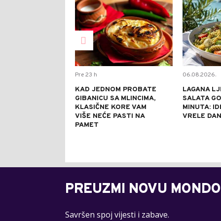
Pre 23 h
06.08.2026.
KAD JEDNOM PROBATE
LAGANA LJ
GIBANICU SA MLINCIMA,
SALATA GO
KLASIČNE KORE VAM
MINUTA: I
VIŠE NEĆE PASTI NA
VRELE DA
PAMET
PREUZMI NOVU MONDO
Savršen spoj vijesti i zabave.