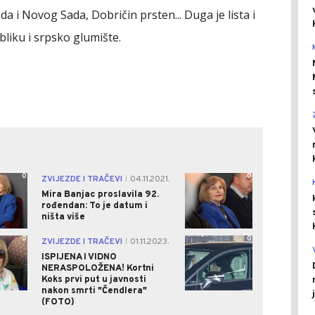
i Novog Sada, Dobričin prsten... Duga je lista i
bliku i srpsko glumište.
0
0
ZVIJEZDE I TRAČEVI
04.11.2021.
|
Mira Banjac proslavila 92.
rođendan: To je datum i
ništa više
0
0
ZVIJEZDE I TRAČEVI
01.11.2023.
|
ISPIJENA I VIDNO
NERASPOLOŽENA! Kortni
Koks prvi put u javnosti
nakon smrti "Čendlera"
(FOTO)