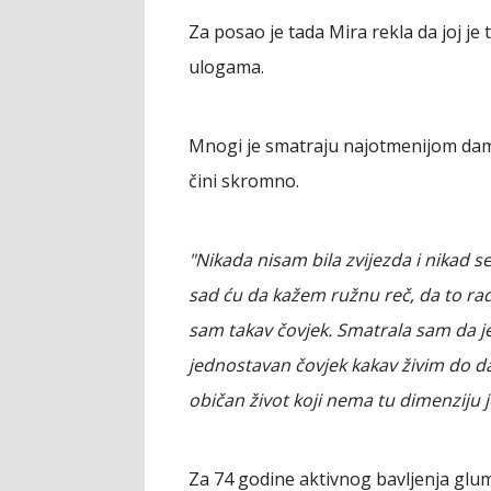
Za posao je tada Mira rekla da joj je
ulogama.
Mnogi je smatraju najotmenijom damo
čini skromno.
"Nikada nisam bila zvijezda i nikad 
sad ću da kažem ružnu reč, da to rade
sam takav čovjek. Smatrala sam da j
jednostavan čovjek kakav živim do da
običan život koji nema tu dimenziju
Za 74 godine aktivnog bavljenja glum