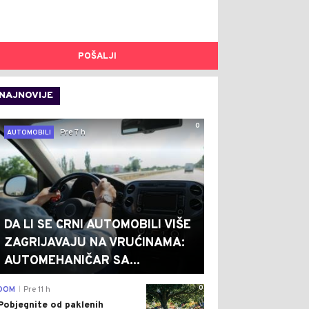
POŠALJI
NAJNOVIJE
0
Pre 7 h
AUTOMOBILI
DA LI SE CRNI AUTOMOBILI VIŠE
ZAGRIJAVAJU NA VRUĆINAMA:
AUTOMEHANIČAR SA...
0
DOM
Pre 11 h
|
Pobjegnite od paklenih