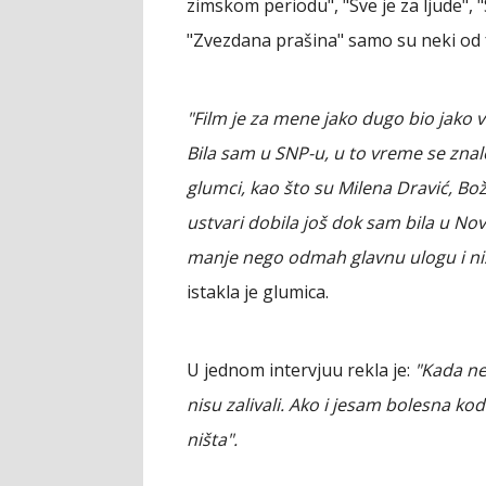
zimskom periodu", "Sve je za ljude", "S
"Zvezdana prašina" samo su neki od f
"Film je za mene jako dugo bio jako 
Bila sam u SNP-u, u to vreme se znalo
glumci, kao što su Milena Dravić, Bo
ustvari dobila još dok sam bila u No
manje nego odmah glavnu ulogu i n
istakla je glumica.
U jednom intervjuu rekla je:
"Kada ne
nisu zalivali. Ako i jesam bolesna ko
ništa".