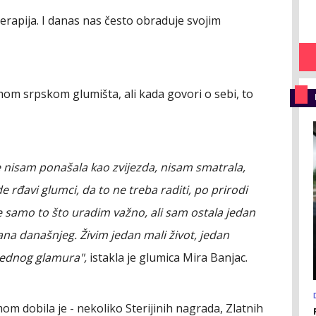
 terapija. I danas nas često obraduje svojim
m srpskom glumišta, ali kada govori o sebi, to
se nisam ponašala kao zvijezda, nisam smatrala,
 rđavi glumci, da to ne treba raditi, po prirodi
e samo to što uradim važno, ali sam ostala jedan
na današnjeg. Živim jedan mali život, jedan
 jednog glamura",
istakla je glumica Mira Banjac.
om dobila je - nekoliko Sterijinih nagrada, Zlatnih