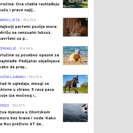
vrućina: Ova stabla rashlađuju
kuću i prave najlj...
0
MIRISI LJETA
Pre 13 h
|
Najbolji parfemi poslije mora:
Mirišu na senzualni luksuz,
savršeni uz p...
0
ZDRAVLJE
Pre 14 h
|
Vrućine su posebno opasne za
najmlađe: Pedijatar objašnjava
kako da prep...
0
KUĆNI LJUBIMCI
Pre 15 h
|
Kad ih ugledaju, mnogi se
sklone u stranu: 5 rasa pasa
koje iza moćnog i...
0
VIDEO
Pre 17 h
|
Dva mjeseca u Ohotskom
moru bez hrane i vode: Kako
je Rus preživio 67 da...