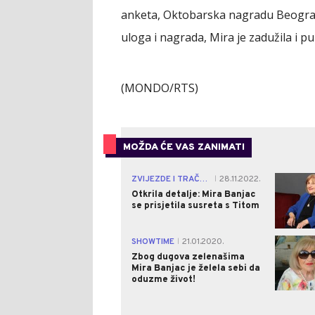
anketa, Oktobarska nagradu Beograda 
uloga i nagrada, Mira je zadužila i pu
(MONDO/RTS)
MOŽDA ĆE VAS ZANIMATI
ZVIJEZDE I TRAČEVI
28.11.2022.
|
Otkrila detalje: Mira Banjac
se prisjetila susreta s Titom
SHOWTIME
21.01.2020.
|
Zbog dugova zelenašima
Mira Banjac je želela sebi da
oduzme život!