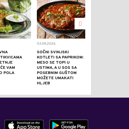
03.08.2026.
02.08.2026.
VNA
SOČNI SVINJSKI
KAPRI TORTA 
 TIKVICAMA
KOTLETI SA PAPRIKOM:
NE PEČE: IDEA
JETNJE
MESO SE TOPI U
SVEČANE PRILI
 ĆE VAM
USTIMA, A U SOS SA
PRAZNI TANJI
O POLA
POSEBNIM GUŠTOM
NAJBOLJE REĆ
MOŽETE UMAKATI
JE DOBRA
HLJEB