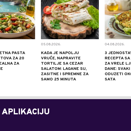
05.08.2026.
04.08.2026.
ETNA PASTA
KADA JE NAPOLJU
3 JEDNOSTA
TOVA ZA 20
VRUĆE, NAPRAVITE
RECEPTA SA
DEALNA ZA
TORTILJE SA CEZAR
ZA VRELE L
NE
SALATOM: LAGANE SU,
DANE: SVAKI
ZASITNE I SPREMNE ZA
ODUZETI OK
SAMO 25 MINUTA
SATA
 APLIKACIJU