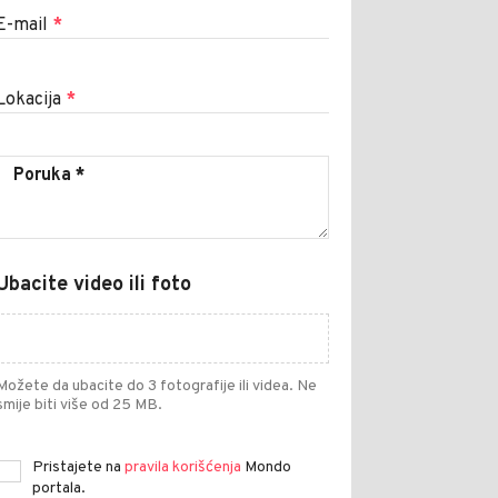
E-mail
*
Lokacija
*
Ubacite video ili foto
Možete da ubacite do 3 fotografije ili videa. Ne
smije biti više od 25 MB.
Pristajete na
pravila korišćenja
Mondo
portala.