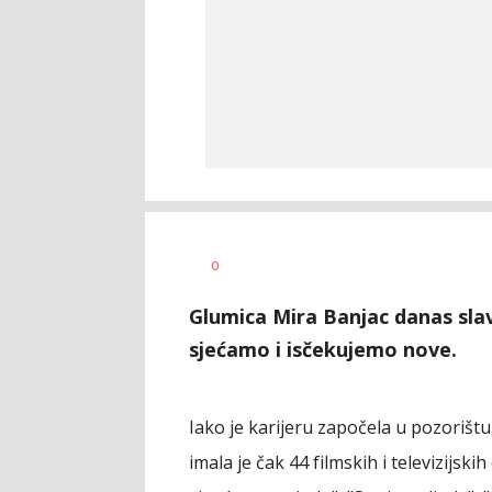
Nikolina
AUTOR
0
Damjanić
Glumica Mira Banjac danas slav
sjećamo i isčekujemo nove.
Iako je karijeru započela u pozorišt
imala je čak 44 filmskih i televizijski