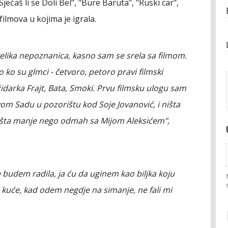
jećaš li se Doli Bel", "Bure Baruta", "Ruski car",
ilmova u kojima je igrala.
velika nepoznanica, kasno sam se srela sa filmom.
 ko su glmci - četvoro, petoro pravi filmski
židarka Frajt, Bata, Smoki. Prvu filmsku ulogu sam
vom Sadu u pozorištu kod Soje Jovanović, i ništa
išta manje nego odmah sa Mijom Aleksićem",
 budem radila, ja ću da uginem kao biljka koju
d kuće, kad odem negdje na simanje, ne fali mi