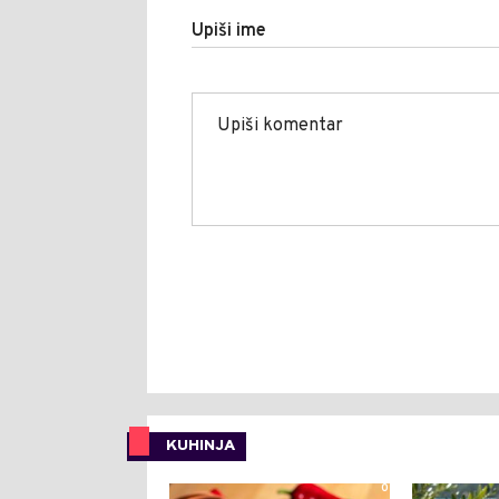
Upiši ime
KUHINJA
0