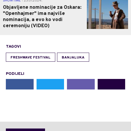
SHOWTIME
23.01.2024.
|
Objavljene nominacije za Oskara:
"Openhajmer" ima najviše
nominacija, a evo ko vodi
ceremoniju (VIDEO)
TAGOVI
FRESHWAVE FESTIVAL
BANJALUKA
PODIJELI