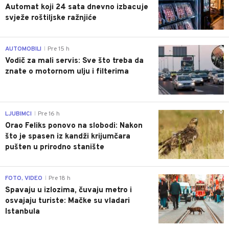
Automat koji 24 sata dnevno izbacuje
svježe roštiljske ražnjiće
0
AUTOMOBILI
Pre 15 h
|
Vodič za mali servis: Sve što treba da
znate o motornom ulju i filterima
0
LJUBIMCI
Pre 16 h
|
Orao Feliks ponovo na slobodi: Nakon
što je spasen iz kandži krijumčara
pušten u prirodno stanište
0
FOTO, VIDEO
Pre 18 h
|
Spavaju u izlozima, čuvaju metro i
osvajaju turiste: Mačke su vladari
Istanbula