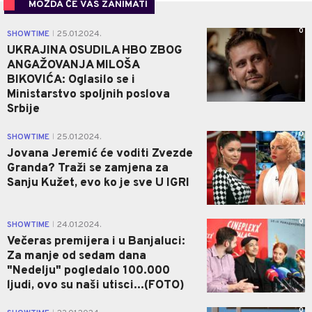
MOŽDA ĆE VAS ZANIMATI
0
SHOWTIME
25.01.2024.
|
UKRAJINA OSUDILA HBO ZBOG
ANGAŽOVANJA MILOŠA
BIKOVIĆA: Oglasilo se i
Ministarstvo spoljnih poslova
Srbije
0
SHOWTIME
25.01.2024.
|
Jovana Jeremić će voditi Zvezde
Granda? Traži se zamjena za
Sanju Kužet, evo ko je sve U IGRI
0
SHOWTIME
24.01.2024.
|
Večeras premijera i u Banjaluci:
Za manje od sedam dana
"Nedelju" pogledalo 100.000
ljudi, ovo su naši utisci...(FOTO)
0