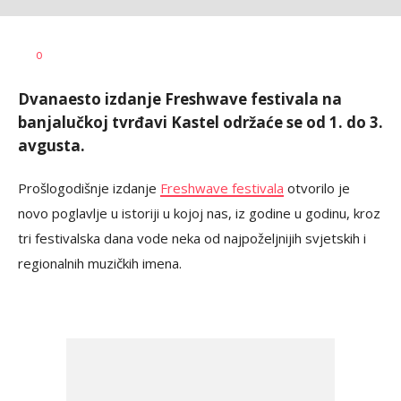
Vesna
AUTOR
0
Kerkez
Dvanaesto izdanje Freshwave festivala na
banjalučkoj tvrđavi Kastel održaće se od 1. do 3.
avgusta.
Prošlogodišnje izdanje
Freshwave festivala
otvorilo je
novo poglavlje u istoriji u kojoj nas, iz godine u godinu, kroz
tri festivalska dana vode neka od najpoželjnijih svjetskih i
regionalnih muzičkih imena.