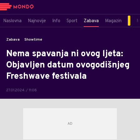
Naslovna
Najnovije
Info
Sport
Zabava
Magazin
M
Zabava
Showtime
Nema spavanja ni ovog ljeta:
Objavljen datum ovogodišnjeg
Freshwave festivala
27.01.2024. / 11:08