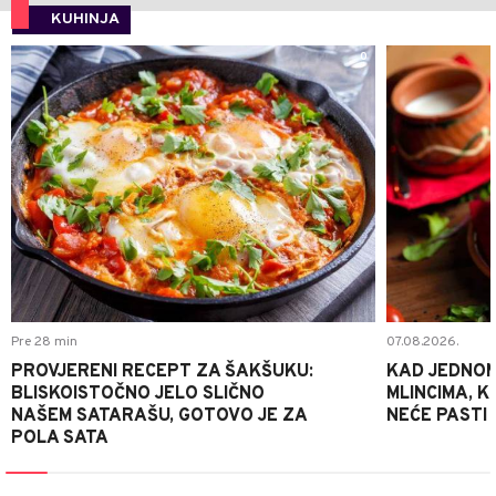
KUHINJA
0
Pre 28 min
07.08.2026.
PROVJERENI RECEPT ZA ŠAKŠUKU:
KAD JEDNOM
BLISKOISTOČNO JELO SLIČNO
MLINCIMA, K
NAŠEM SATARAŠU, GOTOVO JE ZA
NEĆE PASTI
POLA SATA