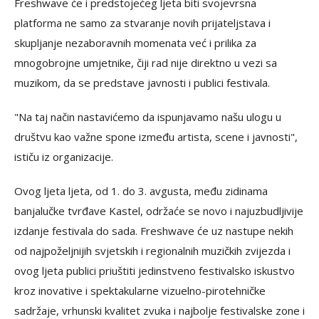
Freshwave će i predstojećeg ljeta biti svojevrsna
platforma ne samo za stvaranje novih prijateljstava i
skupljanje nezaboravnih momenata već i prilika za
mnogobrojne umjetnike, čiji rad nije direktno u vezi sa
muzikom, da se predstave javnosti i publici festivala.
"Na taj način nastavićemo da ispunjavamo našu ulogu u
društvu kao važne spone između artista, scene i javnosti",
ističu iz organizacije.
Ovog ljeta ljeta, od 1. do 3. avgusta, među zidinama
banjalučke tvrđave Kastel, održaće se novo i najuzbudljivije
izdanje festivala do sada. Freshwave će uz nastupe nekih
od najpoželjnijih svjetskih i regionalnih muzičkih zvijezda i
ovog ljeta publici priuštiti jedinstveno festivalsko iskustvo
kroz inovative i spektakularne vizuelno-pirotehničke
sadržaje, vrhunski kvalitet zvuka i najbolje festivalske zone i