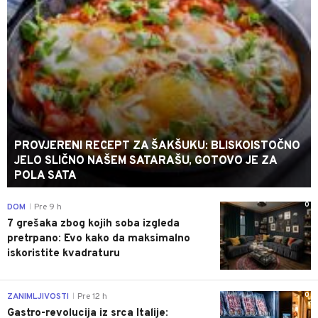
PROVJERENI RECEPT ZA ŠAKŠUKU: BLISKOISTOČNO
JELO SLIČNO NAŠEM SATARAŠU, GOTOVO JE ZA
POLA SATA
0
DOM
Pre 9 h
|
7 grešaka zbog kojih soba izgleda
pretrpano: Evo kako da maksimalno
iskoristite kvadraturu
0
ZANIMLJIVOSTI
Pre 12 h
|
Gastro-revolucija iz srca Italije: