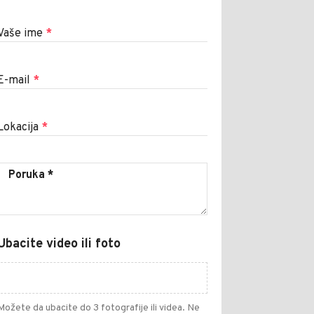
Vaše ime
*
E-mail
*
Lokacija
*
Ubacite video ili foto
Možete da ubacite do 3 fotografije ili videa. Ne