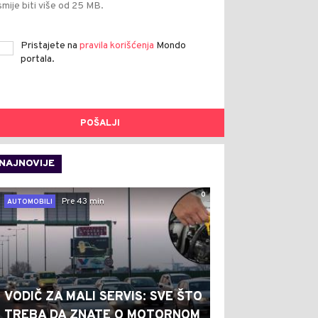
smije biti više od 25 MB.
Pristajete na
pravila korišćenja
Mondo
portala.
POŠALJI
NAJNOVIJE
0
Pre 43 min
AUTOMOBILI
VODIČ ZA MALI SERVIS: SVE ŠTO
TREBA DA ZNATE O MOTORNOM