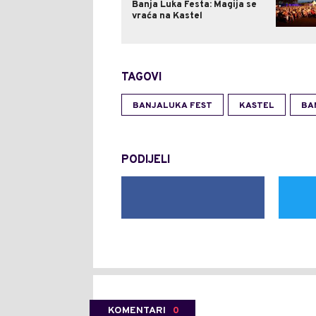
Banja Luka Festa: Magija se
vraća na Kastel
TAGOVI
BANJALUKA FEST
KASTEL
BA
PODIJELI
KOMENTARI
0