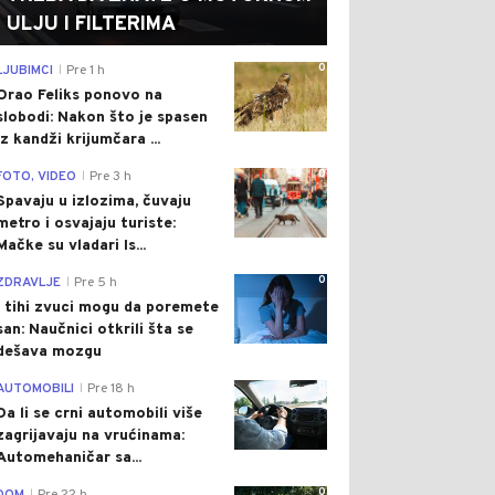
ULJU I FILTERIMA
0
LJUBIMCI
Pre 1 h
|
Orao Feliks ponovo na
slobodi: Nakon što je spasen
iz kandži krijumčara ...
0
FOTO, VIDEO
Pre 3 h
|
Spavaju u izlozima, čuvaju
metro i osvajaju turiste:
Mačke su vladari Is...
0
ZDRAVLJE
Pre 5 h
|
I tihi zvuci mogu da poremete
san: Naučnici otkrili šta se
dešava mozgu
0
AUTOMOBILI
Pre 18 h
|
Da li se crni automobili više
zagrijavaju na vrućinama:
Automehaničar sa...
0
|