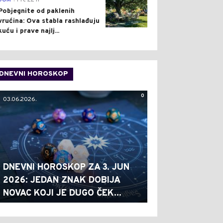
DOM
Pre 22 h
Pobjegnite od paklenih
vrućina: Ova stabla rashlađuju
kuću i prave najlj...
DNEVNI HOROSKOP
0
03.06.2026.
DNEVNI HOROSKOP ZA 3. JUN
2026: JEDAN ZNAK DOBIJA
NOVAC KOJI JE DUGO ČEK...