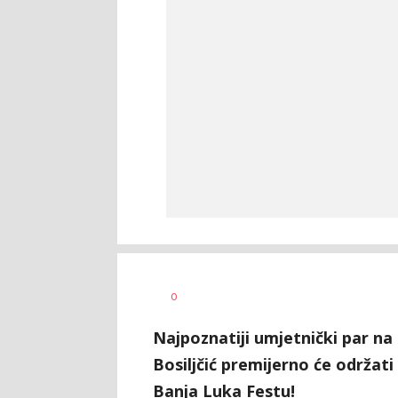
Vesna
AUTOR
0
Kerkez
Najpoznatiji umjetnički par na
Bosiljčić premijerno će održat
Banja Luka Festu!