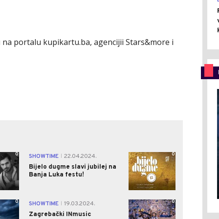
 na portalu kupikartu.ba, agencijii Stars&more i
0
0
SHOWTIME
22.04.2024.
|
Bijelo dugme slavi jubilej na
Banja Luka festu!
0
0
SHOWTIME
19.03.2024.
|
Zagrebački INmusic