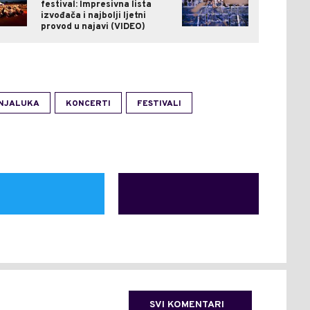
festival: Impresivna lista
izvođača i najbolji ljetni
provod u najavi (VIDEO)
NJALUKA
KONCERTI
FESTIVALI
SVI KOMENTARI