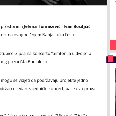
m prostorima
Jelena Tomašević i Ivan Bosiljčić
ncert na ovogodišnjem Banja Luka Festu!
stupiće 6. jula na koncertu “Simfonija u dvoje” u
nog pozorišta Banjaluka.
i mogu se vidjeti da podržavaju projekte jedno
održao nijedan zajednički koncert, pa je ovo prava
je”, “Da mi je da mi se vrati”, “Okeani”, “Oro” i