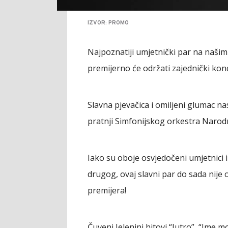
IZVOR: PROMO
Najpoznatiji umjetnički par na naši
premijerno će održati zajednički ko
Slavna pjevačica i omiljeni glumac na
pratnji Simfonijskog orkestra Narod
Iako su oboje osvjedočeni umjetnici 
drugog, ovaj slavni par do sada nije 
premijera!
Čuveni Jelenini hitovi “Jutro”, “Ime mo