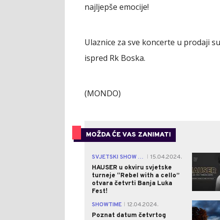
najljepše emocije!
Ulaznice za sve koncerte u prodaji su
ispred Rk Boska.
(MONDO)
MOŽDA ĆE VAS ZANIMATI
SVJETSKI SHOW NA KASTELU
15.04.2024.
|
HAUSER u okviru svjetske
turneje “Rebel with a cello”
otvara četvrti Banja Luka
Fest!
SHOWTIME
12.04.2024.
|
Poznat datum četvrtog