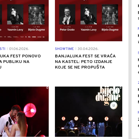
STI
01.06.2026.
SHOWTIME
30.04.2026.
|
|
LUKA FEST PONOVO
BANJALUKA FEST SE VRAĆA
A PUBLIKU NA
NA KASTEL: PETO IZDANJE
U
KOJE SE NE PROPUŠTA
0
0