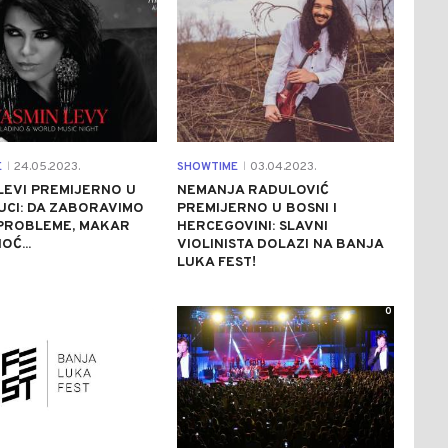
E
24.05.2023.
SHOWTIME
03.04.2023.
|
|
LEVI PREMIJERNO U
NEMANJA RADULOVIĆ
CI: DA ZABORAVIMO
PREMIJERNO U BOSNI I
 PROBLEME, MAKAR
HERCEGOVINI: SLAVNI
OĆ...
VIOLINISTA DOLAZI NA BANJA
LUKA FEST!
0
0