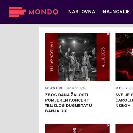
NASLOVNA
NAJNOVIJE
0
SHOWTIME
02.07.2026.
MTEL VIJE
|
ZBOG DANA ŽALOSTI
SVE JE 
POMJEREN KONCERT
ČAROLI
"BIJELOG DUGMETA" U
NEBOM
BANJALUCI
0