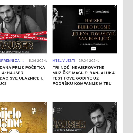
0
0
DA LI STE SPREMNI ZA BANJA LUKA FEST?
11.06.2024.
MTEL VIJESTI
29.04.2024.
|
|
DANA PRIJE POČETKA
TRI NOĆI NEVJEROVATNE
LA: HAUSER
MUZIČKE MAGIJE: BANJALUKA
DAO SVE ULAZNICE U
FEST I OVE GODINE UZ
UCI
PODRŠKU KOMPANIJE M:TEL
0
0