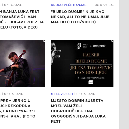
E
07.07.2024.
DRUGO VEČE BANJALUKA FESTA
06.07.2024.
|
|
 BANJA LUKA FEST:
"BIJELO DUGME" NIJE KAO
TOMAŠEVIĆ I IVAN
NEKAD, ALI TO NE UMANJUJE
IĆ - LJUBAV I POEZIJA
MAGIJU (FOTO/VIDEO)
ELU (FOTO, VIDEO)
0
0
E
05.07.2024.
MTEL VIJESTI
03.07.2024.
|
|
 PREMIJERNO U
MJESTO DOBRIH SUSRETA:
UCI: REKORDNA
M:TEL VAM ŽELI
, LATINO "VAJB" I
DOBRODOŠLICU I NA
NSKI KRAJ (FOTO,
OVOGODIŠNJI BANJA LUKA
FEST