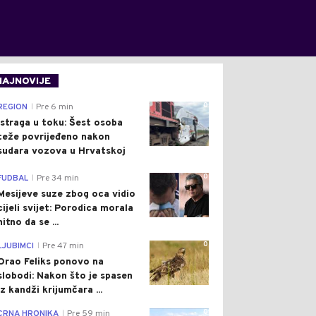
NAJNOVIJE
0
REGION
Pre 6 min
|
Istraga u toku: Šest osoba
teže povrijeđeno nakon
sudara vozova u Hrvatskoj
0
FUDBAL
Pre 34 min
|
Mesijeve suze zbog oca vidio
cijeli svijet: Porodica morala
hitno da se ...
0
LJUBIMCI
Pre 47 min
|
Orao Feliks ponovo na
slobodi: Nakon što je spasen
iz kandži krijumčara ...
0
CRNA HRONIKA
Pre 59 min
|