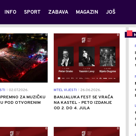
INFO
SPORT
ZABAVA
MAGAZIN
JOŠ
0
0
STI
02.07.2026.
MTEL VIJESTI
26.06.2026.
|
|
SPREMNO ZA MUZIČKU
BANJALUKA FEST SE VRAĆA
JU POD OTVORENIM
NA KASTEL - PETO IZDANJE
OD 2. DO 4. JULA
0
0