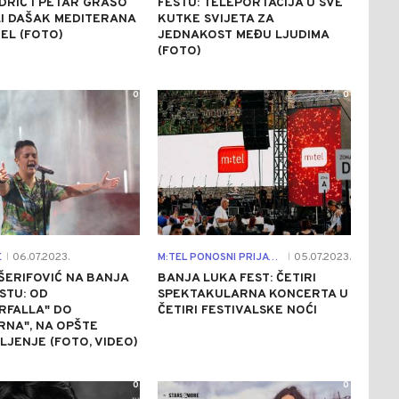
DRIĆ I PETAR GRAŠO
FESTU: TELEPORTACIJA U SVE
I DAŠAK MEDITERANA
KUTKE SVIJETA ZA
EL (FOTO)
JEDNAKOST MEĐU LJUDIMA
(FOTO)
0
0
E
06.07.2023.
M:TEL PONOSNI PRIJATELJ INTERNACIONALNOG FESTIVALA MUZIKE
05.07.2023.
|
|
ŠERIFOVIĆ NA BANJA
BANJA LUKA FEST: ČETIRI
STU: OD
SPEKTAKULARNA KONCERTA U
RFALLA" DO
ČETIRI FESTIVALSKE NOĆI
NA", NA OPŠTE
JENJE (FOTO, VIDEO)
0
0