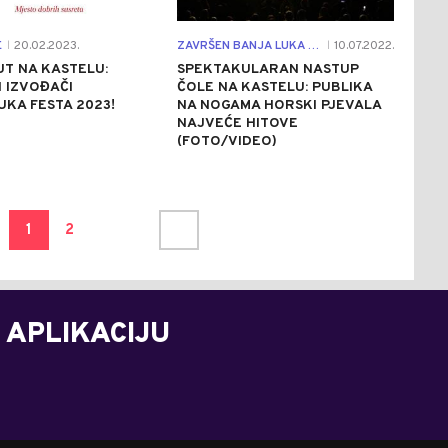
E
20.02.2023.
ZAVRŠEN BANJA LUKA FEST
10.07.2022.
|
|
UT NA KASTELU:
SPEKTAKULARAN NASTUP
 IZVOĐAČI
ČOLE NA KASTELU: PUBLIKA
KA FESTA 2023!
NA NOGAMA HORSKI PJEVALA
NAJVEĆE HITOVE
(FOTO/VIDEO)
1
2
 APLIKACIJU