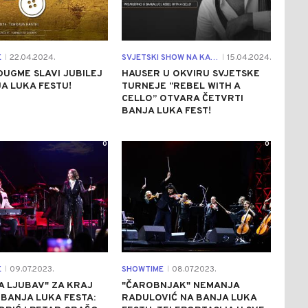
E
22.04.2024.
SVJETSKI SHOW NA KASTELU
15.04.2024.
|
|
DUGME SLAVI JUBILEJ
HAUSER U OKVIRU SVJETSKE
A LUKA FESTU!
TURNEJE “REBEL WITH A
CELLO” OTVARA ČETVRTI
BANJA LUKA FEST!
0
0
E
09.07.2023.
SHOWTIME
08.07.2023.
|
|
A LJUBAV" ZA KRAJ
"ČAROBNJAK" NEMANJA
BANJA LUKA FESTA:
RADULOVIĆ NA BANJA LUKA