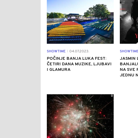
SHOWTIME
04.07.2023.
SHOWTIM
|
POČINJE BANJA LUKA FEST:
JASMIN 
ČETIRI DANA MUZIKE, LJUBAVI
BANJALU
I GLAMURA
NA SVE
JEDNU N
0