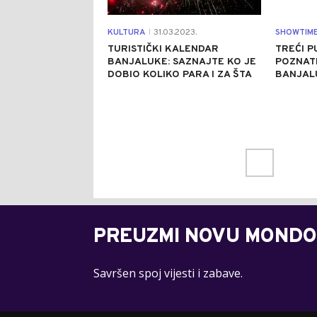
KULTURA
31.03.2023.
SHOWTIM
|
TURISTIČKI KALENDAR
TREĆI P
BANJALUKE: SAZNAJTE KO JE
POZNATI
DOBIO KOLIKO PARA I ZA ŠTA
BANJALU
PREUZMI NOVU MONDO
Savršen spoj vijesti i zabave.