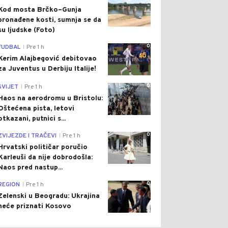
Kod mosta Brčko–Gunja
pronađene kosti, sumnja se da
su ljudske (Foto)
0
FUDBAL
Pre 1 h
|
Kerim Alajbegović debitovao
za Juventus u Derbiju Italije!
0
SVIJET
Pre 1 h
|
Haos na aerodromu u Bristolu:
Oštećena pista, letovi
otkazani, putnici s...
0
ZVIJEZDE I TRAČEVI
Pre 1 h
|
Hrvatski političar poručio
Karleuši da nije dobrodošla:
Naos pred nastup...
0
REGION
Pre 1 h
|
Zelenski u Beogradu: Ukrajina
neće priznati Kosovo