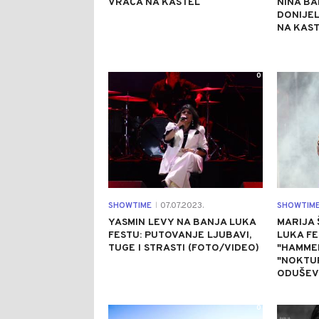
VRAĆA NA KASTEL
NINA BA
DONIJEL
NA KAST
0
SHOWTIME
07.07.2023.
SHOWTIM
|
YASMIN LEVY NA BANJA LUKA
MARIJA 
FESTU: PUTOVANJE LJUBAVI,
LUKA FE
TUGE I STRASTI (FOTO/VIDEO)
"HAMME
"NOKTUR
ODUŠEVL
0