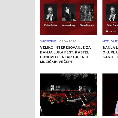
SHOWTIME
03.06.2026.
MTEL VIJE
|
VELIKO INTERESOVANJE ZA
BANJA 
BANJA LUKA FEST: KASTEL
OKUPLJ
PONOVO CENTAR LJETNIH
KASTEL
MUZIČKIH VEČERI
1