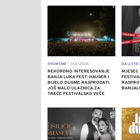
0
SHOWTIME
01.07.2024.
|
REKORDNO INTERESOVANJE
MJESEC 
BANJA LUKA FEST: HAUSER I
FESTIVA
BIJELO DUGME RASPRODATI,
RASPRO
JOŠ MALO ULAZNICA ZA
BANJAL
TREĆE FESTIVALSKO VEČE
0