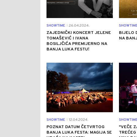
SHOWTIME
26.04.2024.
SHOWTIM
|
ZAJEDNIČKI KONCERT JELENE
BIJELO 
TOMAŠEVIĆ I IVANA
NA BANJ
BOSILJČIĆA PREMIJERNO NA
BANJA LUKA FESTU!
0
SHOWTIME
12.04.2024.
SHOWTIM
|
POZNAT DATUM ČETVRTOG
"VEČE Z
BANJA LUKA FESTA: MAGIJA SE
TREĆEG 