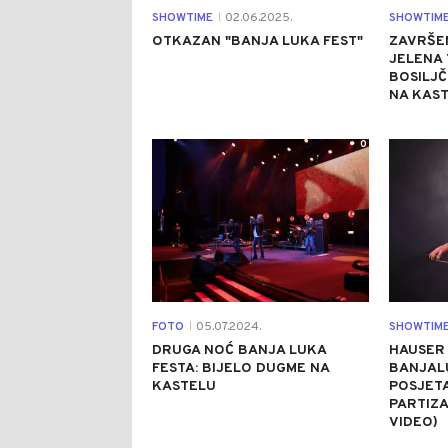
SHOWTIME
02.06.2025.
SHOWTIM
|
OTKAZAN "BANJA LUKA FEST"
ZAVRŠEN
JELENA 
BOSILJČ
NA KAST
0
FOTO
05.07.2024.
SHOWTIM
|
DRUGA NOĆ BANJA LUKA
HAUSER
FESTA: BIJELO DUGME NA
BANJAL
KASTELU
POSJETA
PARTIZA
VIDEO)