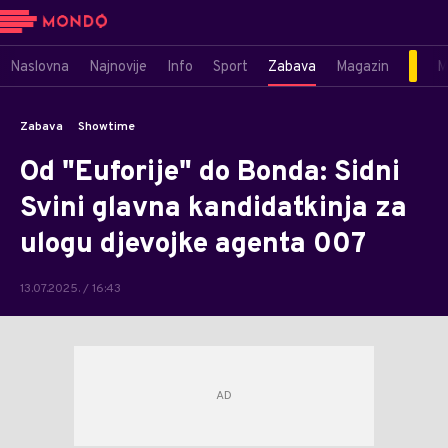
Naslovna
Najnovije
Info
Sport
Zabava
Magazin
M
Zabava
Showtime
Od "Euforije" do Bonda: Sidni
Svini glavna kandidatkinja za
ulogu djevojke agenta 007
13.07.2025. / 16:43