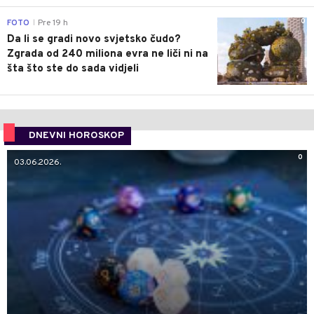
0
FOTO
Pre 19 h
|
Da li se gradi novo svjetsko čudo?
Zgrada od 240 miliona evra ne liči ni na
šta što ste do sada vidjeli
DNEVNI HOROSKOP
0
03.06.2026.