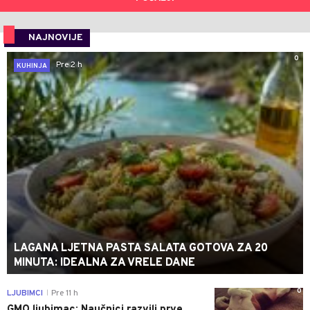
NAJNOVIJE
0
Pre 2 h
KUHINJA
LAGANA LJETNA PASTA SALATA GOTOVA ZA 20
MINUTA: IDEALNA ZA VRELE DANE
0
LJUBIMCI
Pre 11 h
|
GMO ljubimac: Naučnici razvili prve