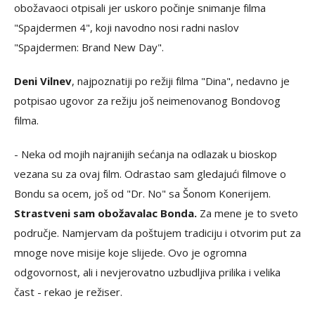
obožavaoci otpisali jer uskoro počinje snimanje filma
"Spajdermen 4", koji navodno nosi radni naslov
"Spajdermen: Brand New Day".
Deni Vilnev
, najpoznatiji po režiji filma "Dina", nedavno je
potpisao ugovor za režiju još neimenovanog Bondovog
filma.
- Neka od mojih najranijih sećanja na odlazak u bioskop
vezana su za ovaj film. Odrastao sam gledajući filmove o
Bondu sa ocem, još od "Dr. No" sa Šonom Konerijem.
Strastveni sam obožavalac Bonda.
Za mene je to sveto
područje. Namjervam da poštujem tradiciju i otvorim put za
mnoge nove misije koje slijede. Ovo je ogromna
odgovornost, ali i nevjerovatno uzbudljiva prilika i velika
čast - rekao je režiser.