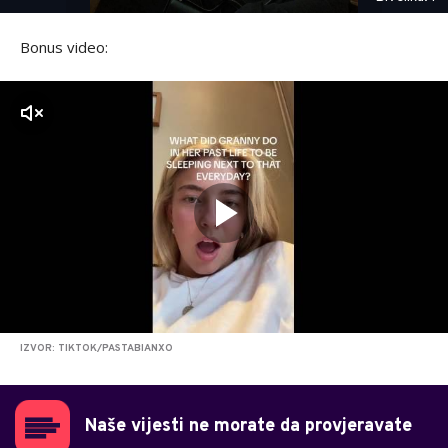
Bonus video:
zvuk
IZVOR: TIKTOK/PASTABIANXO
Naše vijesti ne morate da provjeravate