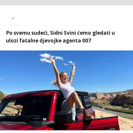
Jelena
AUTOR
0
Sitarica
Po svemu sudeći, Sidni Svini ćemo gledati u
ulozi fatalne djevojke agenta 007