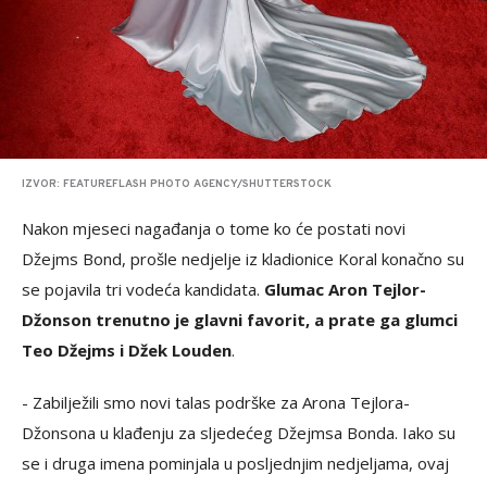
IZVOR: FEATUREFLASH PHOTO AGENCY/SHUTTERSTOCK
Nakon mjeseci nagađanja o tome ko će postati novi
Džejms Bond, prošle nedjelje iz kladionice Koral konačno su
se pojavila tri vodeća kandidata.
Glumac Aron Tejlor-
Džonson trenutno je glavni favorit, a prate ga glumci
Teo Džejms i Džek Louden
.
- Zabilježili smo novi talas podrške za Arona Tejlora-
Džonsona u klađenju za sljedećeg Džejmsa Bonda. Iako su
se i druga imena pominjala u posljednjim nedjeljama, ovaj