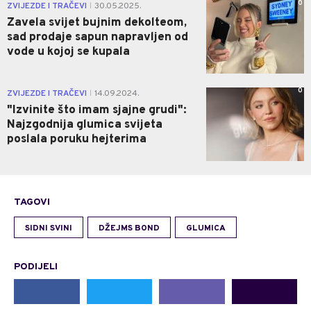
0
ZVIJEZDE I TRAČEVI
30.05.2025.
|
Zavela svijet bujnim dekolteom,
sad prodaje sapun napravljen od
vode u kojoj se kupala
0
ZVIJEZDE I TRAČEVI
14.09.2024.
|
"Izvinite što imam sjajne grudi":
Najzgodnija glumica svijeta
poslala poruku hejterima
TAGOVI
SIDNI SVINI
DŽEJMS BOND
GLUMICA
PODIJELI