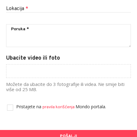
Lokacija
*
Ubacite video ili foto
Možete da ubacite do 3 fotografije ili videa. Ne smije biti
više od 25 MB.
Pristajete na
Mondo portala.
pravila korišćenja
POŠALJI