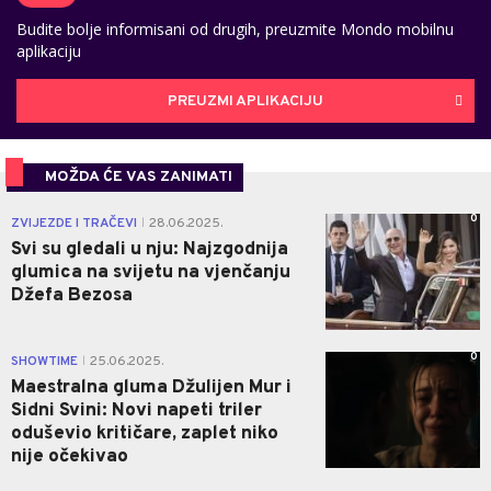
Budite bolje informisani od drugih, preuzmite Mondo mobilnu
aplikaciju
PREUZMI APLIKACIJU
MOŽDA ĆE VAS ZANIMATI
0
ZVIJEZDE I TRAČEVI
28.06.2025.
|
Svi su gledali u nju: Najzgodnija
glumica na svijetu na vjenčanju
Džefa Bezosa
0
SHOWTIME
25.06.2025.
|
Maestralna gluma Džulijen Mur i
Sidni Svini: Novi napeti triler
oduševio kritičare, zaplet niko
nije očekivao