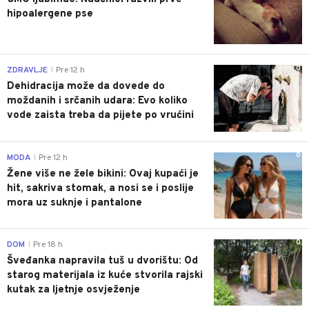
hipoalergene pse
0
ZDRAVLJE
Pre 12 h
|
Dehidracija može da dovede do
moždanih i srčanih udara: Evo koliko
vode zaista treba da pijete po vrućini
0
MODA
Pre 12 h
|
Žene više ne žele bikini: Ovaj kupaći je
hit, sakriva stomak, a nosi se i poslije
mora uz suknje i pantalone
0
DOM
Pre 18 h
|
Šveđanka napravila tuš u dvorištu: Od
starog materijala iz kuće stvorila rajski
kutak za ljetnje osvježenje