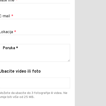
Vaše ime
*
E-mail
*
Lokacija
*
Ubacite video ili foto
Možete da ubacite do 3 fotografije ili videa. Ne
smije biti više od 25 MB.