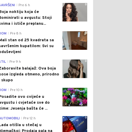
0
SAVRŠENI
Pre 6 h
|
Boja noktiju koja će
dominirati u avgustu: Stoji
svima i ističe preplanu...
0
DOM
Pre 8 h
|
Mali stan od 25 kvadrata sa
savršenim kupatilom: Svi su
oduševljeni
0
STIL
Pre 9 h
|
Zaboravite balajaž: Ova boja
kose izgleda otmeno, prirodno
i skupo
0
DOM
Pre 10 h
|
Posadite ovo cvijeće u
avgustu i cvjetaće sve do
zime: Jesenja bašta će ...
0
AUTOMOBILI
Pre 12 h
|
Lada otišla u stečaj u
Njemačkoj: Prodaja pala na