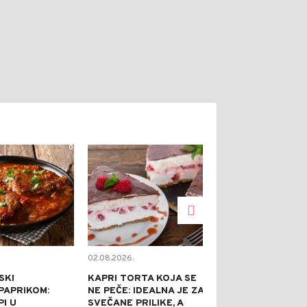
0
0
02.08.2026.
02.08.2026.
SKI
KAPRI TORTA KOJA SE
TOPE NADUTO
PAPRIKOM:
NE PEČE: IDEALNA JE ZA
HLADE U SEKU
I U
SVEČANE PRILIKE, A
GASE ŽEĐ BO