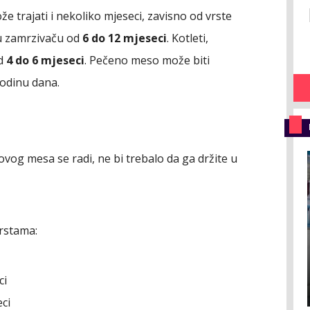
e trajati i nekoliko mjeseci, zavisno od vrste
 u zamrzivaču od
6 do 12 mjeseci
. Kotleti,
od
4 do 6 mjeseci
. Pečeno meso može biti
odinu dana.
vog mesa se radi, ne bi trebalo da ga držite u
rstama:
ci
eci