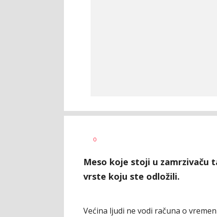
Dragana
AUTOR
0
Božić
Meso koje stoji u zamrzivaču t
vrste koju ste odložili.
Većina ljudi ne vodi računa o vremen