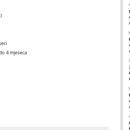
i
seci
3 do 4 mjeseca