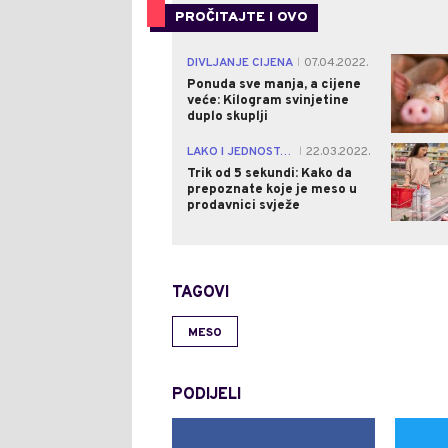
PROČITAJTE I OVO
DIVLJANJE CIJENA
07.04.2022.
|
Ponuda sve manja, a cijene
veće: Kilogram svinjetine
duplo skuplji
LAKO I JEDNOSTAVNO!
22.03.2022.
|
Trik od 5 sekundi: Kako da
prepoznate koje je meso u
prodavnici svježe
TAGOVI
MESO
PODIJELI