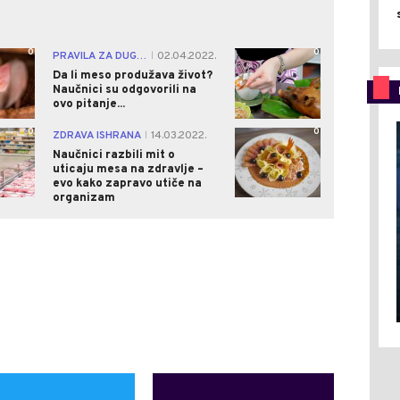
0
0
PRAVILA ZA DUGOVJEČNOST
02.04.2022.
|
Da li meso produžava život?
Naučnici su odgovorili na
ovo pitanje...
0
0
ZDRAVA ISHRANA
14.03.2022.
|
Naučnici razbili mit o
uticaju mesa na zdravlje –
evo kako zapravo utiče na
organizam