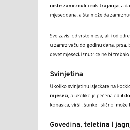
niste zamrznuli i rok trajanja
, a d
mjesec dana, a šta može da zamrznut
Sve zavisi od vrste mesa, ali i od odre
u zamrzivaču do godinu dana, prsa, bat
devet mjeseci. Iznutrice ne bi trebal
Svinjetina
Ukoliko svinjetinu isjeckate na kockic
mjeseci
, a ukoliko je pečena od
4 do
kobasica, viršli, šunke i slično, može
Govedina, teletina i jagn