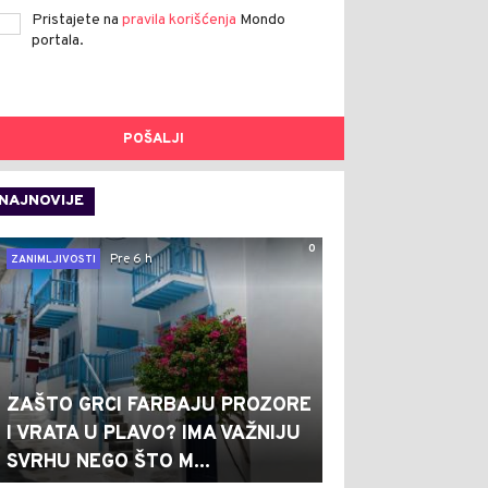
Pristajete na
pravila korišćenja
Mondo
portala.
POŠALJI
NAJNOVIJE
0
Pre 6 h
ZANIMLJIVOSTI
ZAŠTO GRCI FARBAJU PROZORE
I VRATA U PLAVO? IMA VAŽNIJU
SVRHU NEGO ŠTO M...