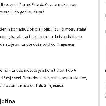
a li ste znali šta možete da čuvate maksimum
o stoji i do godinu dana?
đenih komada. Dok cijeli pilići i ćurići mogu stajati
aci, karabataci i krilca treba da iskoristite do
o da stoje smrznute duže od 3 do 4 mjeseca.
e i smrznete, možete je iskoristiti od
4 do 6
 12 mjeseci
. Prerađena svinjetina, poput slanine,
 biti u zamrzivaču od
1 do 2 mjeseca
.
jetina