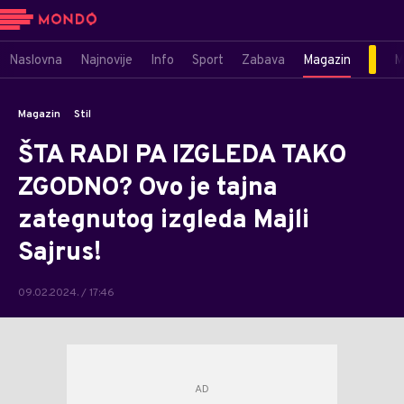
Naslovna
Najnovije
Info
Sport
Zabava
Magazin
M
Magazin
Stil
ŠTA RADI PA IZGLEDA TAKO
ZGODNO? Ovo je tajna
zategnutog izgleda Majli
Sajrus!
09.02.2024. / 17:46