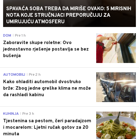
SPAVAĆA SOBA TREBA DA MIRIŠE OVAKO: 5 MIRISNIH
NOTA KOJE STRUČNJACI PREPORUČUJU ZA
UMIRUJUĆU ATMOSFERU
0
DOM
Pre 1 h
|
Zaboravite skupe roletne: Ovo
jednostavno rješenje postavlja se bez
bušenja
0
AUTOMOBILI
Pre 2 h
|
Kako ohladiti automobil dvostruko
brže: Zbog jedne greške klima ne može
da rashladi kabinu
0
KUHINJA
Pre 3 h
|
Tjestenina sa pestom, čeri paradajzom
i mocarelom: Ljetni ručak gotov za 20
minuta