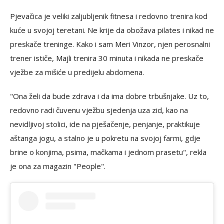
Pjevačica je veliki zaljubljenik fitnesa i redovno trenira kod
kuće u svojoj teretani. Ne krije da obožava pilates i nikad ne
preskače treninge. Kako i sam Meri Vinzor, njen perosnalni
trener ističe, Majli trenira 30 minuta i nikada ne preskače
vježbe za mišiće u predijelu abdomena.
"Ona želi da bude zdrava i da ima dobre trbušnjake. Uz to,
redovno radi čuvenu vježbu sjedenja uza zid, kao na
nevidljivoj stolici, ide na pješačenje, penjanje, praktikuje
aštanga jogu, a stalno je u pokretu na svojoj farmi, gdje
brine o konjima, psima, mačkama i jednom prasetu", rekla
je ona za magazin "People".