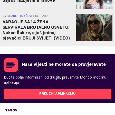
Sajrus razbjesnila fanove
0
ZVIJEZDE I TRAČEVI
18.01.2023.
|
VARAO JE SA 14 ŽENA,
SERVIRALA BRUTALNU OSVETU!
Nakon Šakire, o još jednoj
pjevačici BRUJI SVIJET! (VIDEO)
Naše vijesti ne morate da provjeravate
Budite bolje informisani od drugih, preuzmite Mondo mobilnu
aplikaciju
PREUZMI APLIKACIJU
TAGOVI