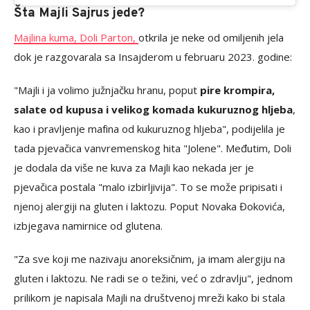
Šta Majli Sajrus jede?
Majlina kuma, Doli Parton,
otkrila je neke od omiljenih jela
dok je razgovarala sa Insajderom u februaru 2023. godine:
"Majli i ja volimo južnjačku hranu, poput
pire krompira,
salate od kupusa i velikog komada kukuruznog hljeba
,
kao i pravljenje mafina od kukuruznog hljeba", podijelila je
tada pjevačica vanvremenskog hita "Jolene". Međutim, Doli
je dodala da više ne kuva za Majli kao nekada jer je
pjevačica postala "malo izbirljivija". To se može pripisati i
njenoj alergiji na gluten i laktozu. Poput Novaka Đokovića,
izbjegava namirnice od glutena.
"Za sve koji me nazivaju anoreksičnim, ja imam alergiju na
gluten i laktozu. Ne radi se o težini, već o zdravlju", jednom
prilikom je napisala Majli na društvenoj mreži kako bi stala