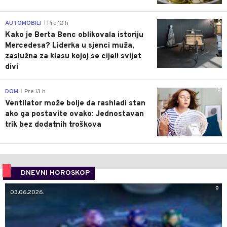
0
AUTOMOBILI
Pre 12 h
|
Kako je Berta Benc oblikovala istoriju
Mercedesa? Liderka u sjenci muža,
zaslužna za klasu kojoj se cijeli svijet
divi
0
DOM
Pre 13 h
|
Ventilator može bolje da rashladi stan
ako ga postavite ovako: Jednostavan
trik bez dodatnih troškova
DNEVNI HOROSKOP
0
03.06.2026.