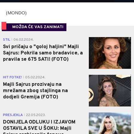
(MONDO)
MOŽDA ĆE VAS ZANIMATI
0
STIL
06.02.2024.
|
Svi pričaju o "goloj haljini" Majli
Sajrus: Pokrila samo bradavice, a
pravila se 675 SATI! (FOTO)
0
HIT FOTKE!
05.02.2024.
|
Majli Sajrus prozivaju na
mrežama zbog stajlinga na
dodjeli Gremija (FOTO)
0
PRESJEKLA
22.05.2023.
|
DONIJELA ODLUKU I IZJAVOM
OSTAVILA SVE U ŠOKU: Majli