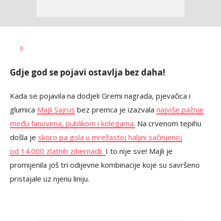
Dragana
AUTOR
0
Božić
Gdje god se pojavi ostavlja bez daha!
Kada se pojavila na dodjeli Gremi nagrada, pjevačica i
glumica
Majli Sajrus
bez premca je izazvala
najviše pažnje
među fanovima, publikom i kolegama.
Na crvenom tepihu
došla je
skoro pa gola u mrežastoj haljini sačinjenoj
od 14.000 zlatnih zihernadli.
I to nije sve! Majli je
promijenila još tri odijevne kombinacije koje su savršeno
pristajale uz njenu liniju.