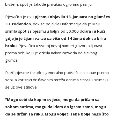
bivšem, spot je takođe privukao ogromnu pažnju.
Pjevačica je ovu
pjesmu objavila 13. januara na glumčev
33. rođendan
, dok se pojavila i informacija da je Majli
snimila spot za pjesmu u haljini od 50.000 dolara i
u kući
gdje ju je Lijam varao sa više od 14 žena dok su bili u
braku
. Pjevačica u svojoj novoj numeri govori o ljubavi
prema sebi koju je otkrila nakon razvoda od slavnog
glumca.
Riječi pjesme takođe i generalno podstiču na ljubav prema
sebi, a korisnici društvenim mreža danima citiraju i snimaju
se uz ove stihove:
"Mogu sebi da kupim cvijeće, mogu da pričam sa
sobom satima, mogu da idem da igram sama, mogu
da se držim za ruku. Mogu voljeti sebe bolje nego što