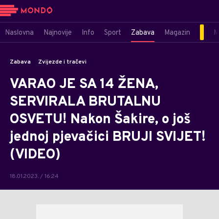
Naslovna
Najnovije
Info
Sport
Zabava
Magazin
M
Zabava
Zvijezde i tračevi
VARAO JE SA 14 ŽENA,
SERVIRALA BRUTALNU
OSVETU! Nakon Šakire, o još
jednoj pjevačici BRUJI SVIJET!
(VIDEO)
18.01.2023. / 16:24