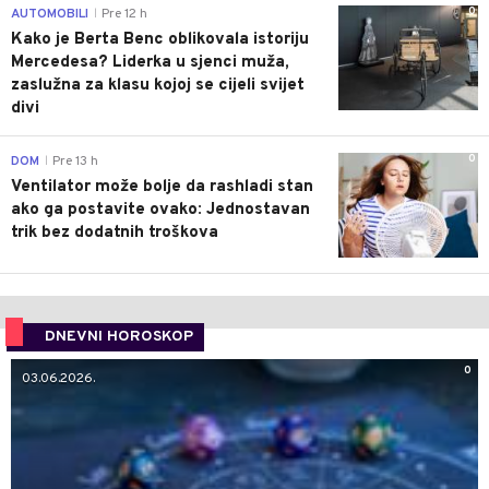
0
AUTOMOBILI
Pre 12 h
|
Kako je Berta Benc oblikovala istoriju
Mercedesa? Liderka u sjenci muža,
zaslužna za klasu kojoj se cijeli svijet
divi
0
DOM
Pre 13 h
|
Ventilator može bolje da rashladi stan
ako ga postavite ovako: Jednostavan
trik bez dodatnih troškova
DNEVNI HOROSKOP
0
03.06.2026.