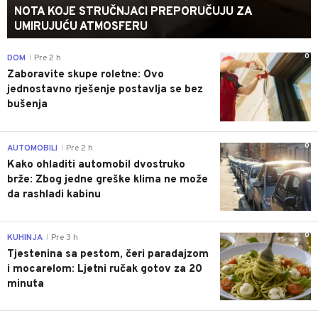
NOTA KOJE STRUČNJACI PREPORUČUJU ZA
UMIRUJUĆU ATMOSFERU
0
DOM
Pre 2 h
|
Zaboravite skupe roletne: Ovo
jednostavno rješenje postavlja se bez
bušenja
0
AUTOMOBILI
Pre 2 h
|
Kako ohladiti automobil dvostruko
brže: Zbog jedne greške klima ne može
da rashladi kabinu
0
KUHINJA
Pre 3 h
|
Tjestenina sa pestom, čeri paradajzom
i mocarelom: Ljetni ručak gotov za 20
minuta