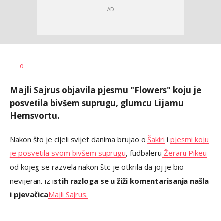
Dragana
AUTOR
0
Božić
Majli Sajrus objavila pjesmu "Flowers" koju je
posvetila bivšem suprugu, glumcu Lijamu
Hemsvortu.
Nakon što je cijeli svijet danima brujao o
Šakiri
i
pjesmi koju
je posvetila svom bivšem suprugu
, fudbaleru
Žeraru Pikeu
od kojeg se razvela nakon što je otkrila da joj je bio
nevijeran, iz i
stih razloga se u žiži komentarisanja našla
i pjevačica
Majli Sajrus.