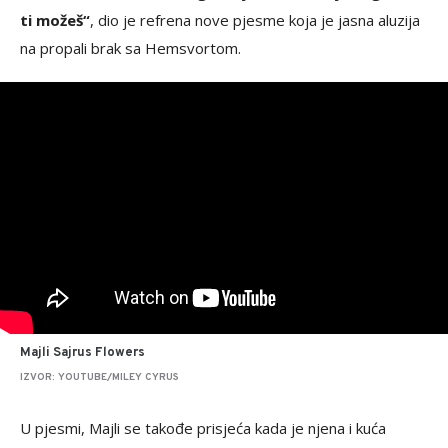
ti možeš“
, dio je refrena nove pjesme koja je jasna aluzija
na propali brak sa Hemsvortom.
Majli Sajrus Flowers
IZVOR: YOUTUBE/MILEY CYRUS
U pjesmi, Majli se takođe prisjeća kada je njena i kuća