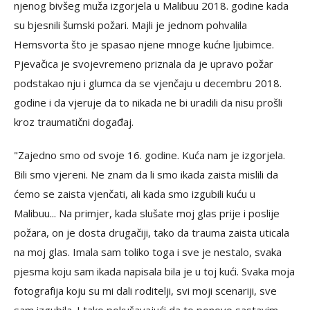
njenog bivšeg muža izgorjela u Malibuu 2018. godine kada
su bjesnili šumski požari. Majli je jednom pohvalila
Hemsvorta što je spasao njene mnoge kućne ljubimce.
Pjevačica je svojevremeno priznala da je upravo požar
podstakao nju i glumca da se vjenčaju u decembru 2018.
godine i da vjeruje da to nikada ne bi uradili da nisu prošli
kroz traumatični događaj.
"Zajedno smo od svoje 16. godine. Kuća nam je izgorjela.
Bili smo vjereni. Ne znam da li smo ikada zaista mislili da
ćemo se zaista vjenčati, ali kada smo izgubili kuću u
Malibuu... Na primjer, kada slušate moj glas prije i poslije
požara, on je dosta drugačiji, tako da trauma zaista uticala
na moj glas. Imala sam toliko toga i sve je nestalo, svaka
pjesma koju sam ikada napisala bila je u toj kući. Svaka moja
fotografija koju su mi dali roditelji, svi moji scenariji, sve