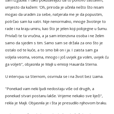
sam izgubila. I tako pokušavajući da to ponovo sastavim,
umjesto da kažem: 'Oh, priroda je učinila nešto što nisam
mogao da uradim za sebe, natjerala me je da popustim,
potrčao sam ka vatri. Nije nenormalno, mnoge životinje to
rade i na kraju umiru, kao što je jelen koji pobjegne u šumu.
Privlači te ta vrućina, a ja sam intenzivna osoba i ne želim
samo da sjedim s tim. Samo sam se držala za ono što je
ostalo od te kuće, a to smo bili on i ja. I zaista sam ga
voljela veoma, veoma, mnogo i još uvijek ga volim, uvijek ću
ga voljeti", objasnila je Majli u emisiji Hauarda Sterna.
U intervjuu sa Sternom, osvrnula se i na život bez Liama.
"Ponekad vam neki ljudi nedostaju više od drugih, a
ponekad stvari postanu lakše. Vrijeme nekako sve liječi",
rekla je Majli. Objasnila je i šta je presudilo njihovom braku.