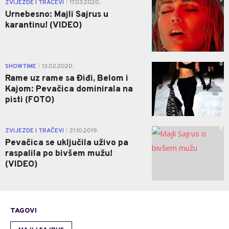
0
ZVIJEZDE I TRAČEVI
17.03.2020.
|
Urnebesno: Majli Sajrus u
karantinu! (VIDEO)
0
SHOWTIME
13.02.2020.
|
Rame uz rame sa Điđi, Belom i
Kajom: Pevačica dominirala na
pisti (FOTO)
0
ZVIJEZDE I TRAČEVI
21.10.2019.
|
Pevačica se uključila uživo pa
raspalila po bivšem mužu!
(VIDEO)
TAGOVI