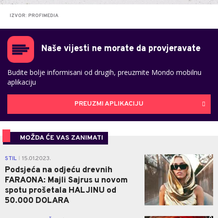
IZVOR: PROFIMEDIA
Naše vijesti ne morate da provjeravate
Budite bolje informisani od drugih, preuzmite Mondo mobilnu
aplikaciju
PREUZMI APLIKACIJU
MOŽDA ĆE VAS ZANIMATI
0
STIL
15.01.2023.
|
Podsjeća na odjeću drevnih
FARAONA: Majli Sajrus u novom
spotu prošetala HALJINU od
50.000 DOLARA