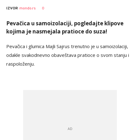
Bojana
AUTOR
Zimonjić
0
IZVOR
mondo.rs
Jelisavac
Pevačica u samoizolaciji, pogledajte klipove
kojima je nasmejala pratioce do suza!
Pevačica i glumica Majli Sajrus trenutno je u samoizolaciji,
odakle svakodnevno obaveštava pratioce o svom stanju i
raspoloženju.