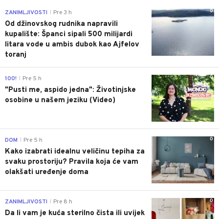
0
ZANIMLJIVOSTI
Pre 3 h
|
Od džinovskog rudnika napravili
kupalište: Španci sipali 500 milijardi
litara vode u ambis dubok kao Ajfelov
toranj
0
100!
Pre 5 h
|
"Pusti me, aspido jedna": Životinjske
osobine u našem jeziku (Video)
0
DOM
Pre 5 h
|
Kako izabrati idealnu veličinu tepiha za
svaku prostoriju? Pravila koja će vam
olakšati uređenje doma
0
ZANIMLJIVOSTI
Pre 8 h
|
Da li vam je kuća sterilno čista ili uvijek