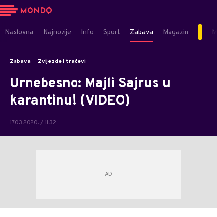
Naslovna
Najnovije
Info
Sport
Zabava
Magazin
M
Zabava
Zvijezde i tračevi
Urnebesno: Majli Sajrus u
karantinu! (VIDEO)
17.03.2020. / 11:32