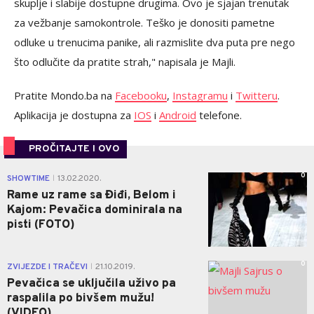
skuplje i slabije dostupne drugima. Ovo je sjajan trenutak
za vežbanje samokontrole. Teško je donositi pametne
odluke u trenucima panike, ali razmislite dva puta pre nego
što odlučite da pratite strah," napisala je Majli.
Pratite Mondo.ba na
Facebooku
,
Instagramu
i
Twitteru
.
Aplikacija je dostupna za
IOS
i
Android
telefone.
PROČITAJTE I OVO
0
SHOWTIME
13.02.2020.
|
Rame uz rame sa Điđi, Belom i
Kajom: Pevačica dominirala na
pisti (FOTO)
0
ZVIJEZDE I TRAČEVI
21.10.2019.
|
Pevačica se uključila uživo pa
raspalila po bivšem mužu!
(VIDEO)