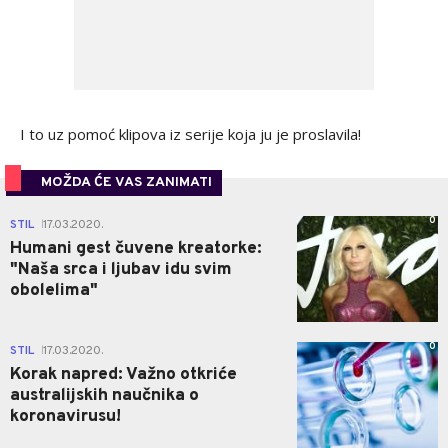
I to uz pomoć klipova iz serije koja ju je proslavila!
MOŽDA ĆE VAS ZANIMATI
0
STIL
17.03.2020.
|
Humani gest čuvene kreatorke:
"Naša srca i ljubav idu svim
obolelima"
0
STIL
17.03.2020.
|
Korak napred: Važno otkriće
australijskih naučnika o
koronavirusu!