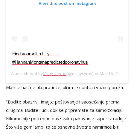
View this post on Instagram
Find yourself a Lilly ......
#HannahMontanapredictedcoronavirus
Miley Cyrus
A post shared by
(@mileycyrus) on
Mar 15, 2020 at 3:14pm PDT
Majli je nasmejala pratioce, ali im je uputila i važnu poruku.
"Budite obazrivi, imajte poštovanje i saosećanje prema
drugima. Budite ljudi, dok se pripremate za samoizolaciju.
Nikome nije potrebno baš svako pakovanje super iz radnje.
Što više gomilamo, to će osnovne životne namirnice biti