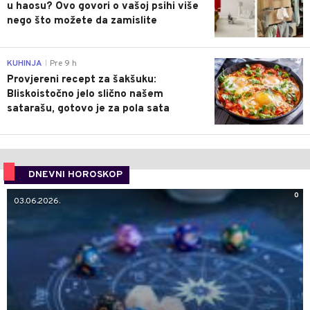
u haosu? Ovo govori o vašoj psihi više
nego što možete da zamislite
0
KUHINJA
Pre 9 h
|
Provjereni recept za šakšuku:
Bliskoistočno jelo slično našem
satarašu, gotovo je za pola sata
DNEVNI HOROSKOP
0
03.06.2026.