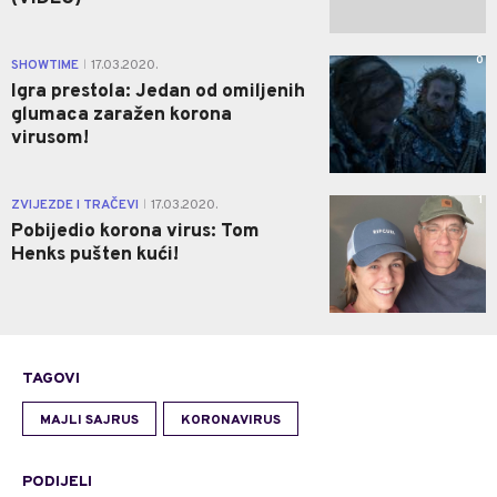
0
SHOWTIME
17.03.2020.
|
Igra prestola: Jedan od omiljenih
glumaca zaražen korona
virusom!
1
ZVIJEZDE I TRAČEVI
17.03.2020.
|
Pobijedio korona virus: Tom
Henks pušten kući!
TAGOVI
MAJLI SAJRUS
KORONAVIRUS
PODIJELI