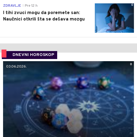
0
ZDRAVLJE
Pre 12 h
|
I tihi zvuci mogu da poremete san:
Naučnici otkrili šta se dešava mozgu
DNEVNI HOROSKOP
0
03.06.2026.