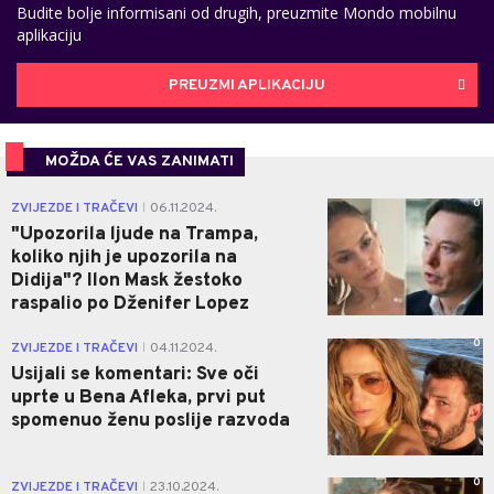
Budite bolje informisani od drugih, preuzmite Mondo mobilnu
aplikaciju
PREUZMI APLIKACIJU
MOŽDA ĆE VAS ZANIMATI
0
ZVIJEZDE I TRAČEVI
06.11.2024.
|
"Upozorila ljude na Trampa,
koliko njih je upozorila na
Didija"? Ilon Mask žestoko
raspalio po Dženifer Lopez
0
ZVIJEZDE I TRAČEVI
04.11.2024.
|
Usijali se komentari: Sve oči
uprte u Bena Afleka, prvi put
spomenuo ženu poslije razvoda
0
ZVIJEZDE I TRAČEVI
23.10.2024.
|