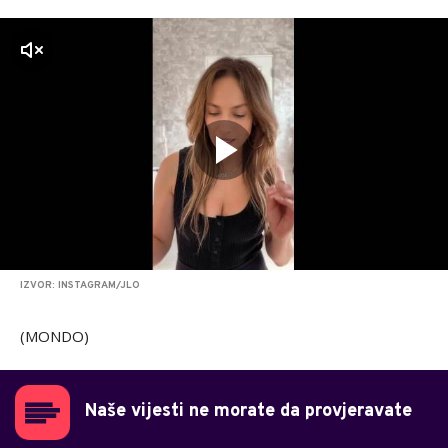
zvuk
IZVOR: INSTAGRAM/JLO
(MONDO)
Naše vijesti ne morate da provjeravate