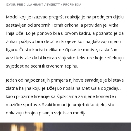
IZVOR: PRISCILLA GRANT / EVERETT / PROFIMEDIA
Model koji je izazvao pregršt reakcija je na prednjem dijelu
sastavljen od srebrnih i crnih cirkona, a providan je. Vitka
linija Džej Lo je ponovo bila u prvom kadru, a poznato je da
Zuhair pažljivo bira detalje i krojeve koji naglašavaju njenu
figuru. Često koristi delikatne čipkaste motive, raskošan
vez i kristale da bi kreirao slojevite teksture koje reflektuju
svjetlost na sceni ili crvenom tepihu.
Jedan od najpoznatijih primjera njihove saradnje je blistava
zlatna haljina koju je Džej Lo nosila na Met Gala događaju,
kao i prozirne kreacije sa šljokicama za njene koncerte i
muzičke spotove. Svaki komad je umjetničko djelo, što
dokazuju brojna pisanja svjetskih medija.