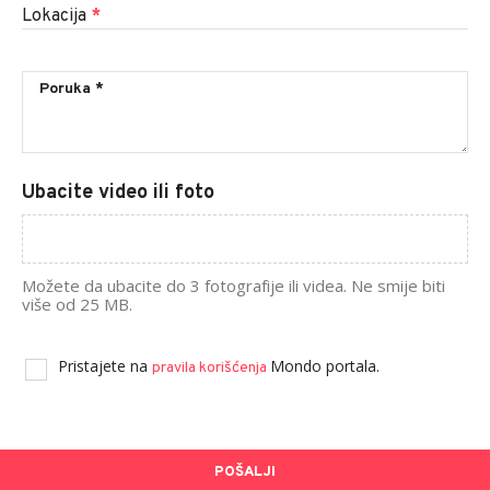
Lokacija
*
Ubacite video ili foto
Možete da ubacite do 3 fotografije ili videa. Ne smije biti
više od 25 MB.
Pristajete na
Mondo portala.
pravila korišćenja
POŠALJI