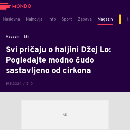
Naslovna
Najnovije
Info
Sport
Zabava
Magazin
M
Magazin
Stil
Svi pričaju o haljini Džej Lo:
Pogledajte modno čudo
sastavljeno od cirkona
19.11.2024. / 13:10