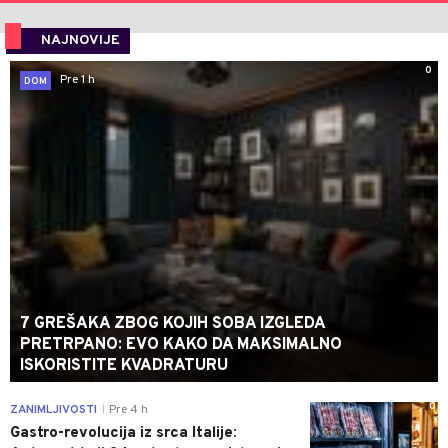
NAJNOVIJE
0
Pre 1 h
DOM
7 GREŠAKA ZBOG KOJIH SOBA IZGLEDA
PRETRPANO: EVO KAKO DA MAKSIMALNO
ISKORISTITE KVADRATURU
0
ZANIMLJIVOSTI
Pre 4 h
|
Gastro-revolucija iz srca Italije: