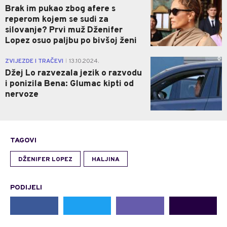
Brak im pukao zbog afere s
reperom kojem se sudi za
silovanje? Prvi muž Dženifer
Lopez osuo paljbu po bivšoj ženi
0
ZVIJEZDE I TRAČEVI
13.10.2024.
|
Džej Lo razvezala jezik o razvodu
i ponizila Bena: Glumac kipti od
nervoze
TAGOVI
DŽENIFER LOPEZ
HALJINA
PODIJELI