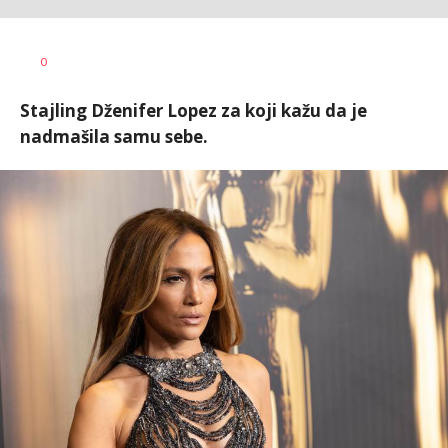
Vesna
AUTOR
0
Kerkez
Stajling Dženifer Lopez za koji kažu da je
nadmašila samu sebe.