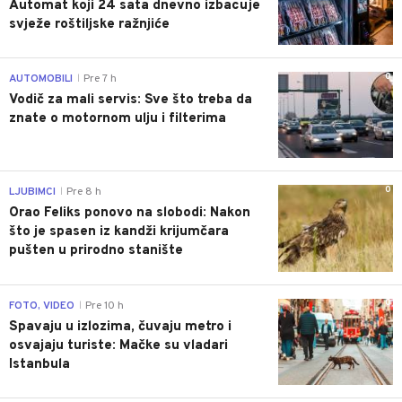
Automat koji 24 sata dnevno izbacuje
svježe roštiljske ražnjiće
0
AUTOMOBILI
Pre 7 h
|
Vodič za mali servis: Sve što treba da
znate o motornom ulju i filterima
0
LJUBIMCI
Pre 8 h
|
Orao Feliks ponovo na slobodi: Nakon
što je spasen iz kandži krijumčara
pušten u prirodno stanište
0
FOTO, VIDEO
Pre 10 h
|
Spavaju u izlozima, čuvaju metro i
osvajaju turiste: Mačke su vladari
Istanbula