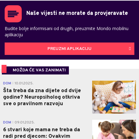
Naše vijesti ne morate da provjeravate
Budite bolje informisani od drugih, preuzmite Mondo mobilnu
aplikaciju
PREUZMI APLIKACIJU
MOŽDA ĆE VAS ZANIMATI
0
DOM
10.01.2025.
|
Šta treba da zna dijete od dvije
godine? Neuropsiholog otkriva
sve o pravilnom razvoju
0
DOM
09.01.2025.
|
6 stvari koje mama ne treba da
radi pred djecom: Ovakvim