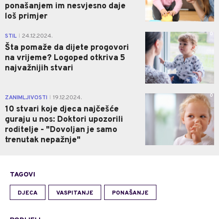
ponašanjem im nesvjesno daje
loš primjer
0
STIL
24.12.2024.
|
Šta pomaže da dijete progovori
na vrijeme? Logoped otkriva 5
najvažnijih stvari
0
ZANIMLJIVOSTI
19.12.2024.
|
10 stvari koje djeca najčešće
guraju u nos: Doktori upozorili
roditelje - "Dovoljan je samo
trenutak nepažnje"
TAGOVI
DJECA
VASPITANJE
PONAŠANJE