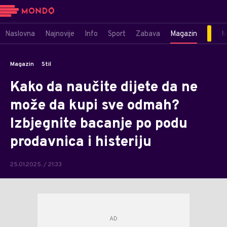
Naslovna
Najnovije
Info
Sport
Zabava
Magazin
M
Magazin
Stil
Kako da naučite dijete da ne
može da kupi sve odmah?
Izbjegnite bacanje po podu
prodavnica i histeriju
25.01.2025. / 21:33