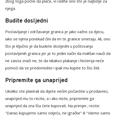
zbog toga počne da plače, vi radite ono što je najbolje za
njega.
Budite dosljedni
Postavljanje i održavanje granica je jako važno za djecu,
iako se njima ponekad čini da im te granice smetaju. Ali, ono
što je ključno je da budete dosljedni u poštovanju
postavljenih granica jer je to jedini način da mališan nauči da
ne zaista znači ne, te da nikakvo plakanje i histerija neće
pomoći da se predomislite i ipak mu kupite to što želi.
Pripremite ga unaprijed
Ukoliko ste planirali da dijete nečim počastite u prodavnici,
unaprijed mu to recite, a i ako niste, pripremite ga
unaprijed da zna šta ćete kupovati. Na primjer, recite:
"Danas kupujemo samo odjeću, ne igračke" ili "Idemo samo