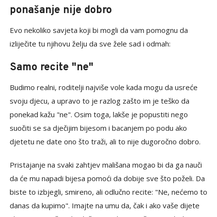
ponašanje nije dobro
Evo nekoliko savjeta koji bi mogli da vam pomognu da
izliječite tu njihovu želju da sve žele sad i odmah:
Samo recite "ne"
Budimo realni, roditelji najviše vole kada mogu da usreće
svoju djecu, a upravo to je razlog zašto im je teško da
ponekad kažu "ne". Osim toga, lakše je popustiti nego
suočiti se sa dječijim bijesom i bacanjem po podu ako
djetetu ne date ono što traži, ali to nije dugoročno dobro.
Pristajanje na svaki zahtjev mališana mogao bi da ga nauči
da će mu napadi bijesa pomoći da dobije sve što poželi. Da
biste to izbjegli, smireno, ali odlučno recite: "Ne, nećemo to
danas da kupimo". Imajte na umu da, čak i ako vaše dijete