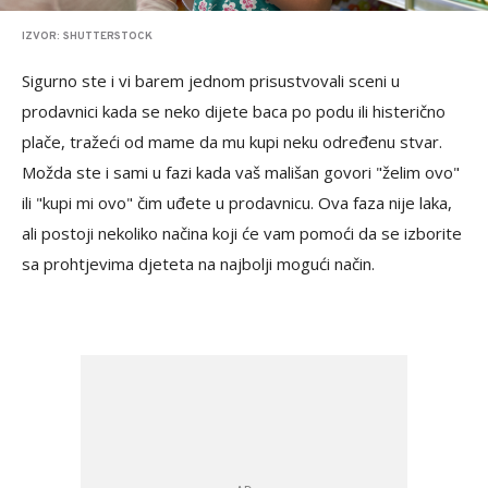
IZVOR: SHUTTERSTOCK
Sigurno ste i vi barem jednom prisustvovali sceni u
prodavnici kada se neko dijete baca po podu ili histerično
plače, tražeći od mame da mu kupi neku određenu stvar.
Možda ste i sami u fazi kada vaš mališan govori "želim ovo"
ili "kupi mi ovo" čim uđete u prodavnicu. Ova faza nije laka,
ali postoji nekoliko načina koji će vam pomoći da se izborite
sa prohtjevima djeteta na najbolji mogući način.