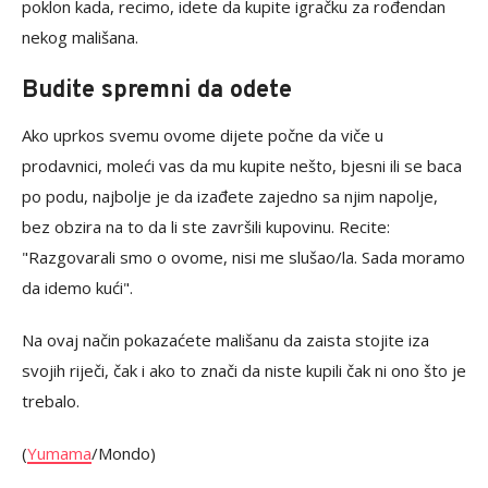
poklon kada, recimo, idete da kupite igračku za rođendan
nekog mališana.
Budite spremni da odete
Ako uprkos svemu ovome dijete počne da viče u
prodavnici, moleći vas da mu kupite nešto, bjesni ili se baca
po podu, najbolje je da izađete zajedno sa njim napolje,
bez obzira na to da li ste završili kupovinu. Recite:
"Razgovarali smo o ovome, nisi me slušao/la. Sada moramo
da idemo kući".
Na ovaj način pokazaćete mališanu da zaista stojite iza
svojih riječi, čak i ako to znači da niste kupili čak ni ono što je
trebalo.
(
Yumama
/Mondo)