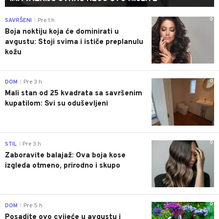
0
SAVRŠENI
Pre 1 h
|
Boja noktiju koja će dominirati u
avgustu: Stoji svima i ističe preplanulu
kožu
0
DOM
Pre 3 h
|
Mali stan od 25 kvadrata sa savršenim
kupatilom: Svi su oduševljeni
0
STIL
Pre 3 h
|
Zaboravite balajaž: Ova boja kose
izgleda otmeno, prirodno i skupo
0
DOM
Pre 5 h
|
Posadite ovo cvijeće u avgustu i