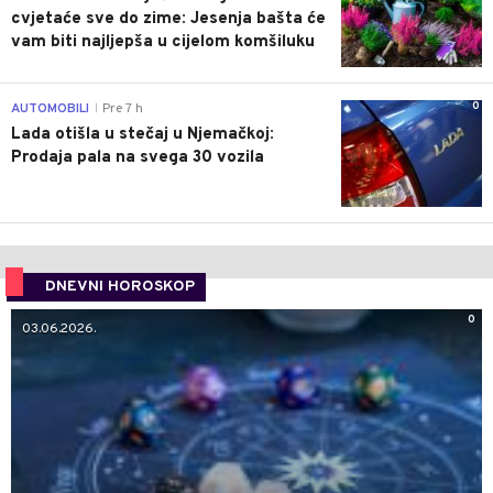
cvjetaće sve do zime: Jesenja bašta će
vam biti najljepša u cijelom komšiluku
0
AUTOMOBILI
Pre 7 h
|
Lada otišla u stečaj u Njemačkoj:
Prodaja pala na svega 30 vozila
DNEVNI HOROSKOP
0
03.06.2026.