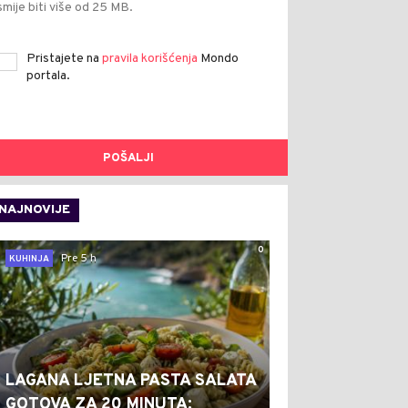
smije biti više od 25 MB.
Pristajete na
pravila korišćenja
Mondo
portala.
POŠALJI
NAJNOVIJE
0
Pre 5 h
KUHINJA
LAGANA LJETNA PASTA SALATA
GOTOVA ZA 20 MINUTA: