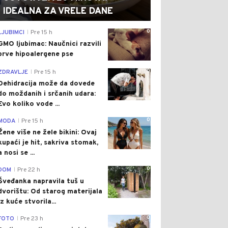
IDEALNA ZA VRELE DANE
0
LJUBIMCI
Pre 15 h
|
GMO ljubimac: Naučnici razvili
prve hipoalergene pse
0
ZDRAVLJE
Pre 15 h
|
Dehidracija može da dovede
do moždanih i srčanih udara:
Evo koliko vode ...
0
MODA
Pre 15 h
|
Žene više ne žele bikini: Ovaj
kupaći je hit, sakriva stomak,
a nosi se ...
0
DOM
Pre 22 h
|
Šveđanka napravila tuš u
dvorištu: Od starog materijala
iz kuće stvorila...
0
FOTO
Pre 23 h
|