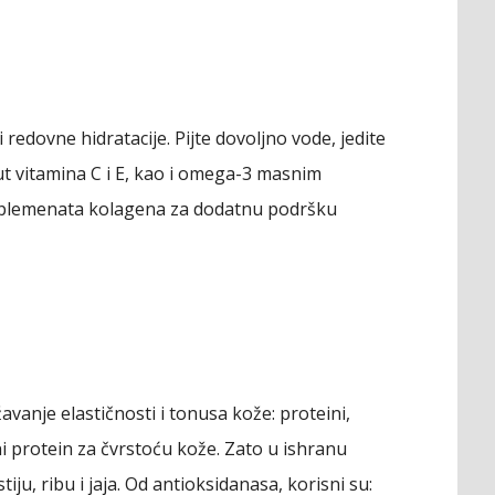
 redovne hidratacije. Pijte dovoljno vode, jedite
 vitamina C i E, kao i omega-3 masnim
suplemenata kolagena za dodatnu podršku
avanje elastičnosti i tonusa kože: proteini,
ni protein za čvrstoću kože. Zato u ishranu
ju, ribu i jaja. Od antioksidanasa, korisni su: