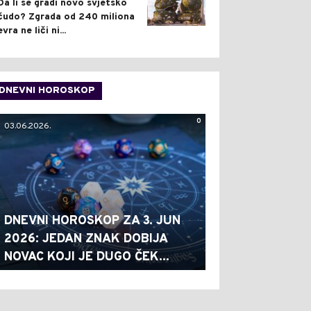
Da li se gradi novo svjetsko
čudo? Zgrada od 240 miliona
evra ne liči ni...
DNEVNI HOROSKOP
0
03.06.2026.
DNEVNI HOROSKOP ZA 3. JUN
2026: JEDAN ZNAK DOBIJA
NOVAC KOJI JE DUGO ČEK...