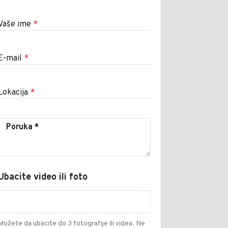
Vaše ime
*
E-mail
*
Lokacija
*
Ubacite video ili foto
Možete da ubacite do 3 fotografije ili videa. Ne