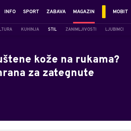
INFO
SPORT
ZABAVA
MAGAZIN
MOBIT
LTURA
KUHINJA
STIL
ZANIMLJIVOSTI
LJUBIMCI
opuštene kože na rukama?
shrana za zategnute