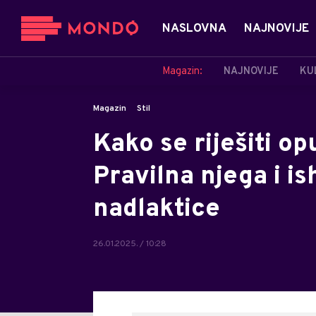
NASLOVNA
NAJNOVIJE
Magazin:
NAJNOVIJE
KU
Magazin
Stil
Kako se riješiti 
Pravilna njega i i
nadlaktice
26.01.2025. / 10:28