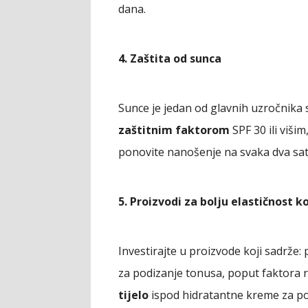
dana.
4. Zaštita od sunca
Sunce je jedan od glavnih uzročnika
zaštitnim faktorom
SPF 30 ili viši
ponovite nanošenje na svaka dva sat
5. Proizvodi za bolju elastičnost k
Investirajte u proizvode koji sadrže: 
za podizanje tonusa, poput faktora 
tijelo
ispod hidratantne kreme za po