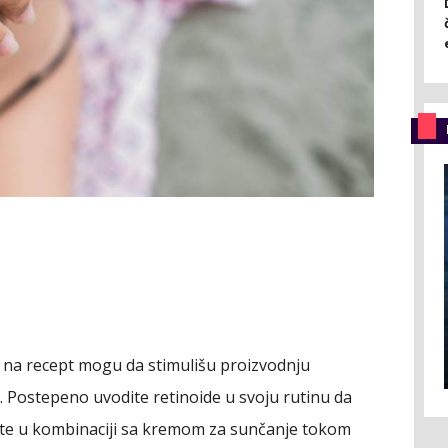
ma na recept mogu da stimulišu proizvodnju
. Postepeno uvodite retinoide u svoju rutinu da
ristite u kombinaciji sa kremom za sunčanje tokom