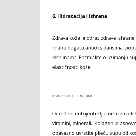
6. Hidratacija i ishrana
Zdrava koža je odraz zdrave ishrane i
hranu bogatu antioksidansima, poput
kiselinama. Razmislite o uzimanju 
elastičnosti kože.
IZVOR: SHUTTERSTOCK
Određeni nutrijenti ključni su za održ
vitamini, minerali. Kolagen je osnov
obavezno uvrstite pileću supu od kosti