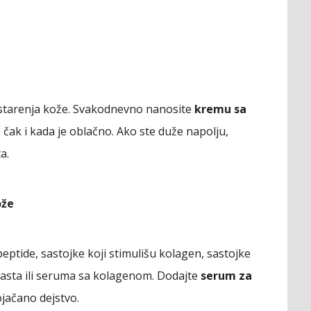
 starenja kože. Svakodnevno nanosite
kremu sa
m, čak i kada je oblačno. Ako ste duže napolju,
a.
ože
peptide, sastojke koji stimulišu kolagen, sastojke
rasta ili seruma sa kolagenom. Dodajte
serum za
jačano dejstvo.