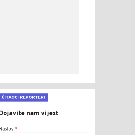
ČITAOCI REPORTERI
Dojavite nam vijest
Naslov
*