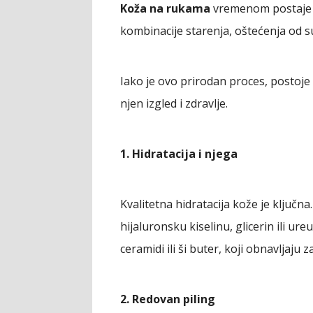
Koža na rukama
vremenom postaje ta
kombinacije starenja, oštećenja od su
Iako je ovo prirodan proces, postoje
njen izgled i zdravlje.
1. Hidratacija i njega
Kvalitetna hidratacija kože je ključn
hijaluronsku kiselinu, glicerin ili ur
ceramidi ili ši buter, koji obnavljaju 
2. Redovan piling