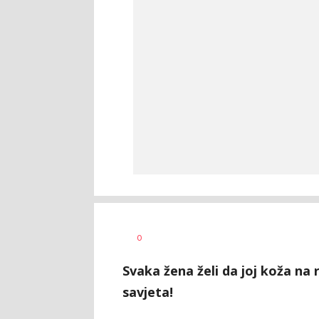
0
Svaka žena želi da joj koža na
savjeta!