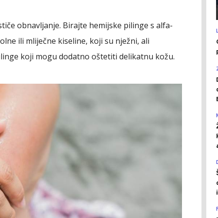
stiče obnavljanje. Birajte hemijske pilinge s alfa-
ne ili mliječne kiseline, koji su nježni, ali
pilinge koji mogu dodatno oštetiti delikatnu kožu.