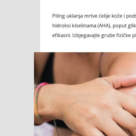
Piling uklanja mrtve ćelije kože i pod
hidroksi kiselinama (AHA), poput glikol
efikasni. Izbjegavajte grube fizičke 