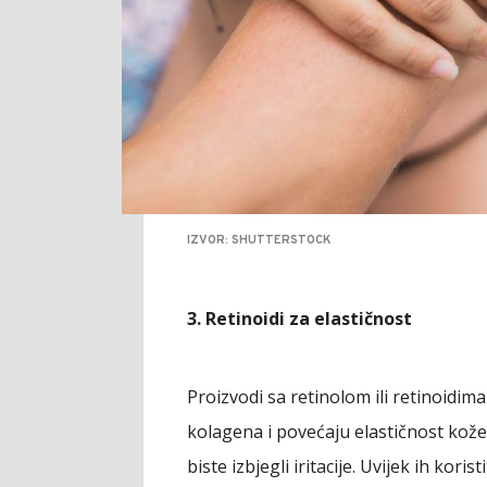
IZVOR: SHUTTERSTOCK
3. Retinoidi za elastičnost
Proizvodi sa retinolom ili retinoidi
kolagena i povećaju elastičnost kože
biste izbjegli iritacije. Uvijek ih ko