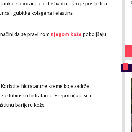
nka, naborana pa i beživotna, što je posljedica
nca i gubitka kolagena i elastina.
 načini da se pravilnom
njegom kože
poboljšaju
a. Koristite hidratantne kreme koje sadrže
eu za dubinsku hidrataciju. Preporučuju se i
zaštitnu barijeru kože.