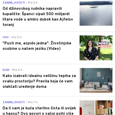
0
ZANIMLJIVOSTI
Pre 3 h
|
Od džinovskog rudnika napravili
kupalište: Španci sipali 500 milijardi
litara vode u ambis dubok kao Ajfelov
toranj
0
100!
Pre 5 h
|
"Pusti me, aspido jedna": Životinjske
osobine u našem jeziku (Video)
0
DOM
Pre 5 h
|
Kako izabrati idealnu veličinu tepiha za
svaku prostoriju? Pravila koja će vam
olakšati uređenje doma
0
ZANIMLJIVOSTI
Pre 7 h
|
Da li vam je kuća sterilno čista ili uvijek
u haosu? Ovo govori o vašoj psihi više