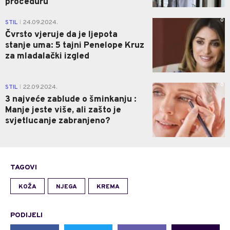
proceduru
0
STIL
24.09.2024.
|
Čvrsto vjeruje da je ljepota
stanje uma: 5 tajni Penelope Kruz
za mladalački izgled
0
STIL
22.09.2024.
|
3 najveće zablude o šminkanju :
Manje jeste više, ali zašto je
svjetlucanje zabranjeno?
TAGOVI
KOŽA
NJEGA
KREMA
PODIJELI