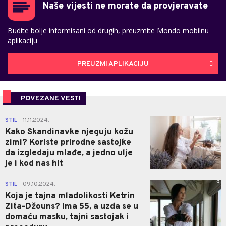
Naše vijesti ne morate da provjeravate
Budite bolje informisani od drugih, preuzmite Mondo mobilnu
aplikaciju
PREUZMI APLIKACIJU
POVEZANE VESTI
0
STIL
11.11.2024.
|
Kako Skandinavke njeguju kožu
zimi? Koriste prirodne sastojke
da izgledaju mlađe, a jedno ulje
je i kod nas hit
0
STIL
09.10.2024.
|
Koja je tajna mladolikosti Ketrin
Zita-Džouns? Ima 55, a uzda se u
domaću masku, tajni sastojak i