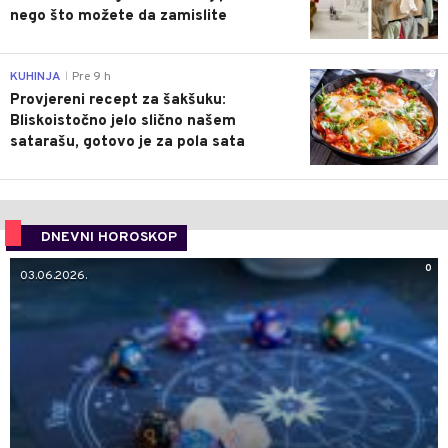
nego što možete da zamislite
0
KUHINJA
Pre 9 h
|
Provjereni recept za šakšuku:
Bliskoistočno jelo slično našem
satarašu, gotovo je za pola sata
DNEVNI HOROSKOP
0
03.06.2026.