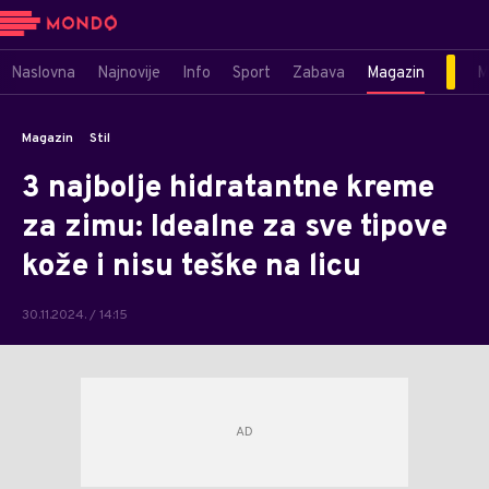
Naslovna
Najnovije
Info
Sport
Zabava
Magazin
M
Magazin
Stil
3 najbolje hidratantne kreme
za zimu: Idealne za sve tipove
kože i nisu teške na licu
30.11.2024. / 14:15