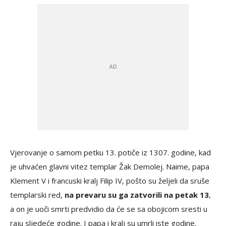
Vjerovanje o samom petku 13. potiče iz 1307. godine, kad
je uhvaćen glavni vitez templar Žak Demolej. Naime, papa
Klement V i francuski kralj Filip IV, pošto su željeli da sruše
templarski red,
na prevaru su ga zatvorili na petak 13
,
a on je uoči smrti predvidio da će se sa obojicom sresti u
raju sljedeće godine. I papa i kralj su umrli iste godine.