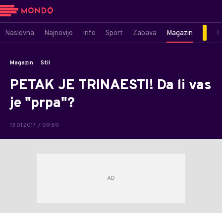
Naslovna
Najnovije
Info
Sport
Zabava
Magazin
M
Magazin
Stil
PETAK JE TRINAESTI! Da li vas
je "prpa"?
13.01.2017. / 09:59