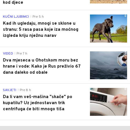
kod djece
0
KUĆNI LJUBIMCI
Pre 5 h
|
Kad ih ugledaju, mnogi se sklone u
stranu: 5 rasa pasa koje iza moćnog
izgleda kriju nježnu narav
0
VIDEO
Pre 7 h
|
Dva mjeseca u Ohotskom moru bez
hrane i vode: Kako je Rus preživio 67
dana daleko od obale
0
SAVJETI
Pre 8 h
|
Da li vam veš-mašina "skače" po
kupatilu? Uz jednostavan trik
centrifuga će biti mnogo tiša