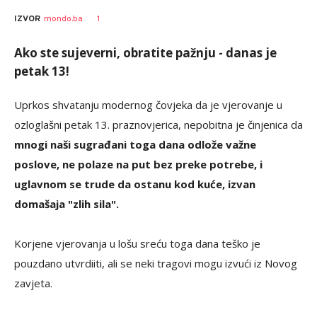
1
IZVOR
mondo.ba
Ako ste sujeverni, obratite pažnju - danas je
petak 13!
Uprkos shvatanju modernog čovjeka da je vjerovanje u
ozloglašni petak 13. praznovjerica, nepobitna je činjenica da
mnogi naši sugrađani toga dana odlože važne
poslove, ne polaze na put bez preke potrebe, i
uglavnom se trude da ostanu kod kuće, izvan
domašaja "zlih sila".
Korjene vjerovanja u lošu sreću toga dana teško je
pouzdano utvrdiiti, ali se neki tragovi mogu izvući iz Novog
zavjeta.