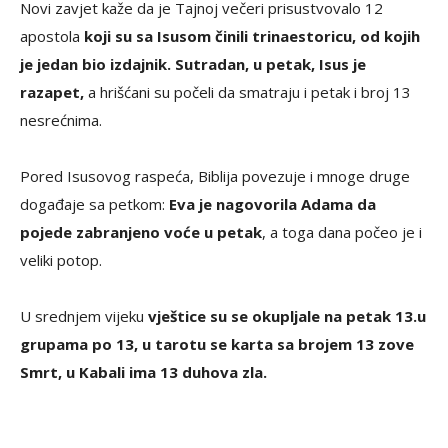
Novi zavjet kaže da je Tajnoj večeri prisustvovalo 12
apostola
koji su sa Isusom činili trinaestoricu, od kojih
je jedan bio izdajnik. Sutradan, u petak, Isus je
razapet,
a hrišćani su počeli da smatraju i petak i broj 13
nesrećnima.
Pored Isusovog raspeća, Biblija povezuje i mnoge druge
događaje sa petkom:
Eva je nagovorila Adama da
pojede zabranjeno voće u petak
, a toga dana počeo je i
veliki potop.
U srednjem vijeku
vještice su se okupljale na petak 13.
u
grupama po 13, u tarotu se karta sa brojem 13 zove
Smrt, u Kabali ima 13 duhova zla.