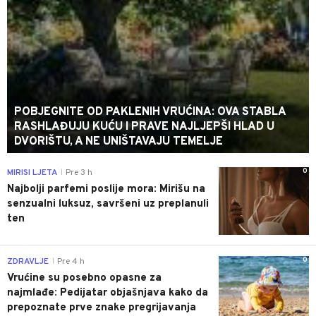
POBJEGNITE OD PAKLENIH VRUĆINA: OVA STABLA
RASHLAĐUJU KUĆU I PRAVE NAJLJEPŠI HLAD U
DVORIŠTU, A NE UNIŠTAVAJU TEMELJE
0
MIRISI LJETA
Pre 3 h
|
Najbolji parfemi poslije mora: Mirišu na
senzualni luksuz, savršeni uz preplanuli
ten
0
ZDRAVLJE
Pre 4 h
|
Vrućine su posebno opasne za
najmlađe: Pedijatar objašnjava kako da
prepoznate prve znake pregrijavanja