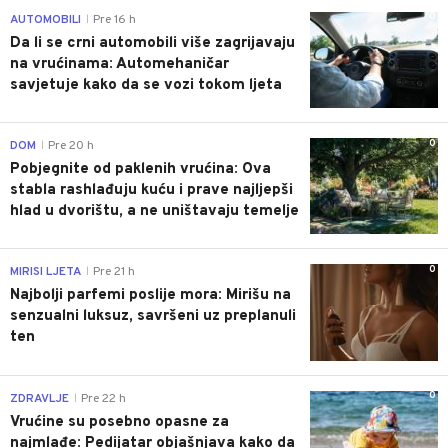
0
AUTOMOBILI
Pre 16 h
|
Da li se crni automobili više zagrijavaju
na vrućinama: Automehaničar
savjetuje kako da se vozi tokom ljeta
0
DOM
Pre 20 h
|
Pobjegnite od paklenih vrućina: Ova
stabla rashlađuju kuću i prave najljepši
hlad u dvorištu, a ne uništavaju temelje
0
MIRISI LJETA
Pre 21 h
|
Najbolji parfemi poslije mora: Mirišu na
senzualni luksuz, savršeni uz preplanuli
ten
0
ZDRAVLJE
Pre 22 h
|
Vrućine su posebno opasne za
najmlađe: Pedijatar objašnjava kako da