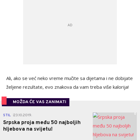
Ali, ako se već neko vreme mučite sa dijetama i ne dobijate
željene rezultate, evo znakova da vam treba više kalorija!
MOŽDA ĆE VAS ZANIMATI
0
STIL
23.10.2019.
|
Srpska proja među 50 najboljih
hljebova na svijetu!