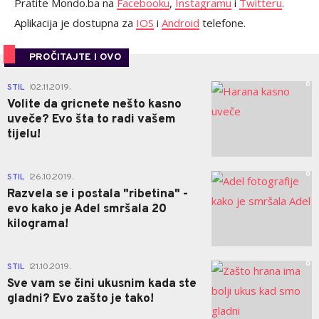
Pratite Mondo.ba na
Facebooku
,
Instagramu
i
Twitteru
.
Aplikacija je dostupna za
IOS
i
Android
telefone.
PROČITAJTE I OVO
0
STIL
02.11.2019.
|
Volite da gricnete nešto kasno
uveče? Evo šta to radi vašem
tijelu!
0
STIL
26.10.2019.
|
Razvela se i postala "ribetina" -
evo kako je Adel smršala 20
kilograma!
0
STIL
21.10.2019.
|
Sve vam se čini ukusnim kada ste
gladni? Evo zašto je tako!