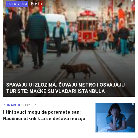
0
Pre 1 h
FOTO, VIDEO
SPAVAJU U IZLOZIMA, ČUVAJU METRO I OSVAJAJU
TURISTE: MAČKE SU VLADARI ISTANBULA
0
ZDRAVLJE
Pre 3 h
|
I tihi zvuci mogu da poremete san:
Naučnici otkrili šta se dešava mozgu