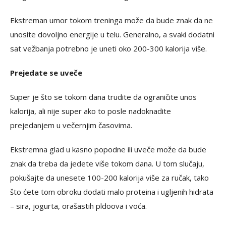
Ekstreman umor tokom treninga može da bude znak da ne
unosite dovoljno energije u telu. Generalno, a svaki dodatni
sat vežbanja potrebno je uneti oko 200-300 kalorija više.
Prejedate se uveče
Super je što se tokom dana trudite da ograničite unos
kalorija, ali nije super ako to posle nadoknadite
prejedanjem u večernjim časovima.
Ekstremna glad u kasno popodne ili uveče može da bude
znak da treba da jedete više tokom dana. U tom slučaju,
pokušajte da unesete 100-200 kalorija više za ručak, tako
što ćete tom obroku dodati malo proteina i ugljenih hidrata
– sira, jogurta, orašastih pldoova i voća.