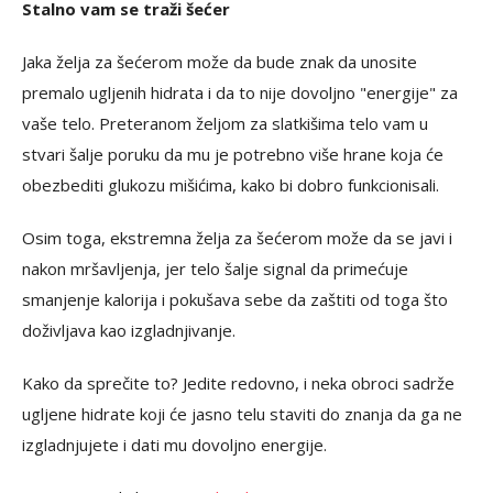
Stalno vam se traži šećer
Jaka želja za šećerom može da bude znak da unosite
premalo ugljenih hidrata i da to nije dovoljno "energije" za
vaše telo. Preteranom željom za slatkišima telo vam u
stvari šalje poruku da mu je potrebno više hrane koja će
obezbediti glukozu mišićima, kako bi dobro funkcionisali.
Osim toga, ekstremna želja za šećerom može da se javi i
nakon mršavljenja, jer telo šalje signal da primećuje
smanjenje kalorija i pokušava sebe da zaštiti od toga što
doživljava kao izgladnjivanje.
Kako da sprečite to? Jedite redovno, i neka obroci sadrže
ugljene hidrate koji će jasno telu staviti do znanja da ga ne
izgladnjujete i dati mu dovoljno energije.