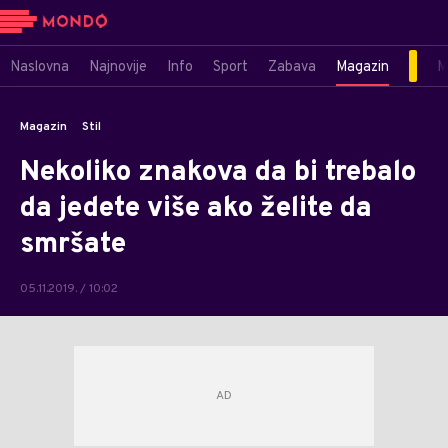
Naslovna
Najnovije
Info
Sport
Zabava
Magazin
M
Magazin
Stil
Nekoliko znakova da bi trebalo
da jedete više ako želite da
smršate
05.11.2019. / 10:02