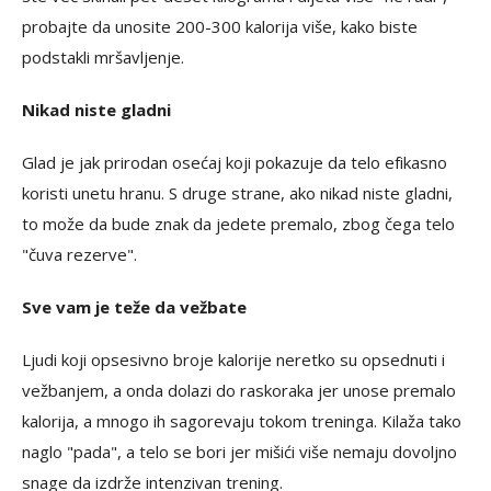
probajte da unosite 200-300 kalorija više, kako biste
podstakli mršavljenje.
Nikad niste gladni
Glad je jak prirodan osećaj koji pokazuje da telo efikasno
koristi unetu hranu. S druge strane, ako nikad niste gladni,
to može da bude znak da jedete premalo, zbog čega telo
"čuva rezerve".
Sve vam je teže da vežbate
Ljudi koji opsesivno broje kalorije neretko su opsednuti i
vežbanjem, a onda dolazi do raskoraka jer unose premalo
kalorija, a mnogo ih sagorevaju tokom treninga. Kilaža tako
naglo "pada", a telo se bori jer mišići više nemaju dovoljno
snage da izdrže intenzivan trening.