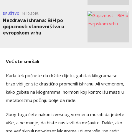
1
DRUŠTVO
16.10.2019.
|
Nezdrava ishrana: BiH po
gojaznosti stanovništva u
evropskom vrhu
Već ste smršali
Kada tek počnete da držite dijetu, gubitak kilograma se
brzo vidi jer ste drastično promenili ishranu. Ali vremenom,
kako gubite na kilogramima, hormoni koji kontrolišu masti u
metabolizmu počinju bolje da rade.
Zbog toga ćete nakon izvesnog vremena morati da jedete
više, a ne manje, da biste nastavili da mršavite. Dakle, ako
ste već skinuli pet-deset kilograma i dijeta više "ne radi",