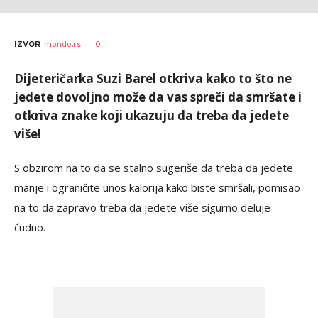
0
IZVOR
mondo.rs
Dijeteričarka Suzi Barel otkriva kako to što ne
jedete dovoljno može da vas spreči da smršate i
otkriva znake koji ukazuju da treba da jedete
više!
S obzirom na to da se stalno sugeriše da treba da jedete
manje i ograničite unos kalorija kako biste smršali, pomisao
na to da zapravo treba da jedete više sigurno deluje
čudno.