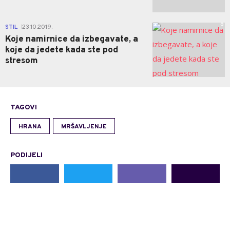
0
STIL
23.10.2019.
|
Koje namirnice da izbegavate, a
koje da jedete kada ste pod
stresom
TAGOVI
HRANA
MRŠAVLJENJE
PODIJELI