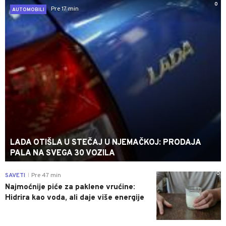
0
Pre 17 min
AUTOMOBILI
LADA OTIŠLA U STEČAJ U NJEMAČKOJ: PRODAJA
PALA NA SVEGA 30 VOZILA
0
SAVETI
Pre 47 min
|
Najmoćnije piće za paklene vrućine:
Hidrira kao voda, ali daje više energije