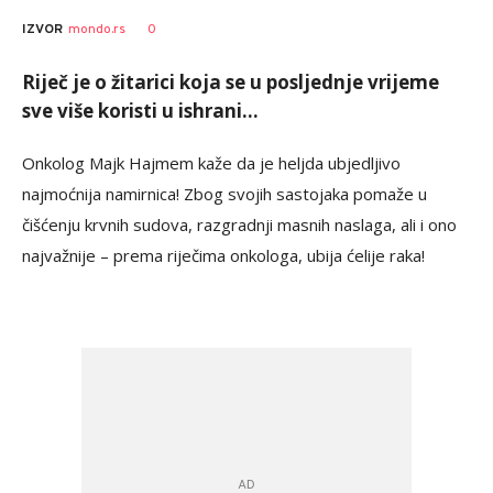
0
IZVOR
mondo.rs
Riječ je o žitarici koja se u posljednje vrijeme
sve više koristi u ishrani...
Onkolog Majk Hajmem kaže da je heljda ubjedljivo
najmoćnija namirnica! Zbog svojih sastojaka pomaže u
čišćenju krvnih sudova, razgradnji masnih naslaga, ali i ono
najvažnije – prema riječima onkologa, ubija ćelije raka!