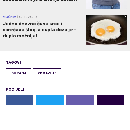
0
MOĆNA!
02.10.2020.
|
Jedno dnevno čuva srce i
sprečava šlog, a dupla doza je -
duplo moćnija!
TAGOVI
ISHRANA
ZDRAVLJE
PODIJELI