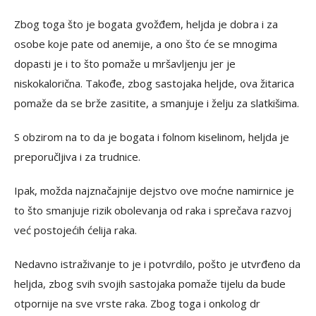
Zbog toga što je bogata gvožđem, heljda je dobra i za
osobe koje pate od anemije, a ono što će se mnogima
dopasti je i to što pomaže u mršavljenju jer je
niskokalorična. Takođe, zbog sastojaka heljde, ova žitarica
pomaže da se brže zasitite, a smanjuje i želju za slatkišima.
S obzirom na to da je bogata i folnom kiselinom, heljda je
preporučljiva i za trudnice.
Ipak, možda najznačajnije dejstvo ove moćne namirnice je
to što smanjuje rizik obolevanja od raka i sprečava razvoj
već postojećih ćelija raka.
Nedavno istraživanje to je i potvrdilo, pošto je utvrđeno da
heljda, zbog svih svojih sastojaka pomaže tijelu da bude
otpornije na sve vrste raka. Zbog toga i onkolog dr