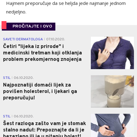
Hajmem preporučuje da se heljda jede najmanje jednom
nedjeljno.
PROČITAJTE I OVO
0
SAVETI DERMATOLOGA
07.10.2020.
|
Četiri "lijeka iz prirode" i
medicinski tretman koji otklanja
problem prekomjernog znojenja
0
STIL
06.10.2020.
|
Najpoznatiji domaći lijek za
povišen holesterol, i ljekari ga
preporučuju!
0
STIL
06.10.2020.
|
Šest razloga zašto vam je stomak
stalno nadut: Prepoznajte da li je
bezazleno ili je u pitanju bolest!