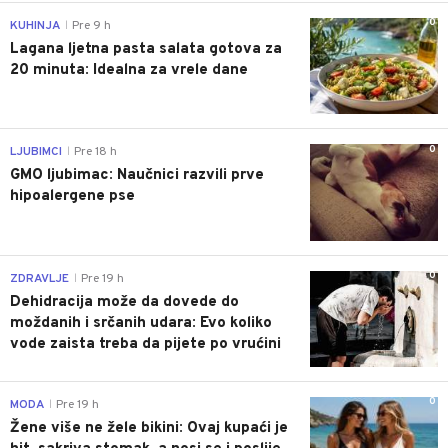
0
KUHINJA
Pre 9 h
|
Lagana ljetna pasta salata gotova za
20 minuta: Idealna za vrele dane
0
LJUBIMCI
Pre 18 h
|
GMO ljubimac: Naučnici razvili prve
hipoalergene pse
0
ZDRAVLJE
Pre 19 h
|
Dehidracija može da dovede do
moždanih i srčanih udara: Evo koliko
vode zaista treba da pijete po vrućini
0
MODA
Pre 19 h
|
Žene više ne žele bikini: Ovaj kupaći je