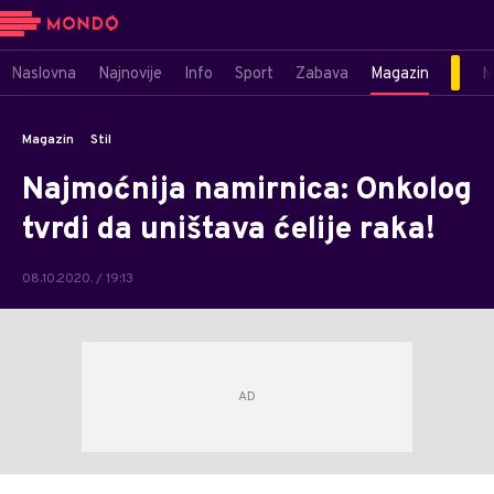
Naslovna
Najnovije
Info
Sport
Zabava
Magazin
M
Magazin
Stil
Najmoćnija namirnica: Onkolog
tvrdi da uništava ćelije raka!
08.10.2020. / 19:13