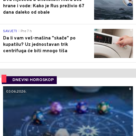
hrane i vode: Kako je Rus preživio 67
dana daleko od obale
0
SAVJETI
Pre 7 h
|
Da li vam veš-mašina "skače" po
kupatilu? Uz jednostavan trik
centrifuga će biti mnogo tiša
DNEVNI HOROSKOP
0
03.06.2026.