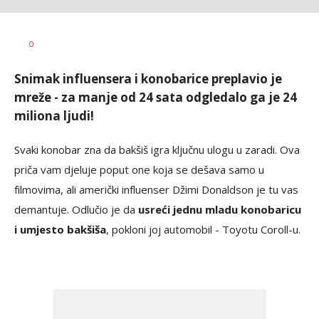
Dragana
AUTOR
0
Božić
Snimak influensera i konobarice preplavio je
mreže - za manje od 24 sata odgledalo ga je 24
miliona ljudi!
Svaki konobar zna da bakšiš igra ključnu ulogu u zaradi. Ova
priča vam djeluje poput one koja se dešava samo u
filmovima, ali američki influenser Džimi Donaldson je tu vas
demantuje. Odlučio je da
usreći jednu mladu konobaricu
i umjesto bakšiša
, pokloni joj automobil - Toyotu Coroll-u.