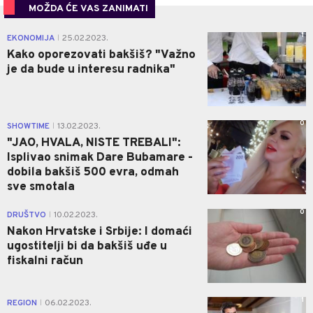
MOŽDA ĆE VAS ZANIMATI
1
EKONOMIJA
25.02.2023.
|
Kako oporezovati bakšiš? "Važno
je da bude u interesu radnika"
0
SHOWTIME
13.02.2023.
|
"JAO, HVALA, NISTE TREBALI":
Isplivao snimak Dare Bubamare -
dobila bakšiš 500 evra, odmah
sve smotala
0
DRUŠTVO
10.02.2023.
|
Nakon Hrvatske i Srbije: I domaći
ugostitelji bi da bakšiš uđe u
fiskalni račun
1
REGION
06.02.2023.
|