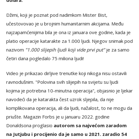
dolara.
Džimi, koji je poznat pod nadimkom Mister Bist,
učestovovao je u brojnim humanitarnim akcijama. Među
najzapamćenijima bila je ona iz januara ove godine, kada je
platio operacije katarakte za 1.000 ljudi. Njegov snimak pod
nazivom
"1.000 slijepih ljudi koji vide prvi put"
je za samo
četiri dana pogledalo 75 miliona ljudi!
Video je prikazao dirljive trenutke koji nikoga nisu ostavili
ravnodušnim. "Polovina svih slijepih na svijetu su ljudi
kojima je potrebna 10-minutna operacija", objasnio je ljekar
navodeći da je katarakta čest uzrok sljepila, da nije
komplikovana operacija, ali da ljudi, nažalost, to ne mogu da
priušte. Magazin Forbs je u januaru 2022. godine
Donaldsona proglasio
autorom sa najvećom zaradom
na Jutjubu i procijenio da je samo u 2021. zaradio 54