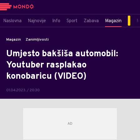
Naslovna
Najnovije
Info
Sport
Zabava
Magazin
M
Magazin
Zanimljivosti
Umjesto bakšiša automobil:
Youtuber rasplakao
konobaricu (VIDEO)
01.04.2023. / 20:30