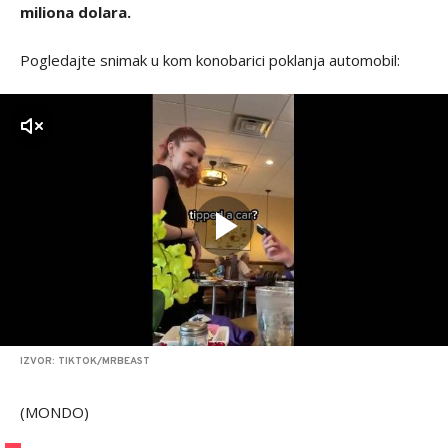
miliona dolara.
Pogledajte snimak u kom konobarici poklanja automobil:
zvuk
IZVOR: TIKTOK/MRBEAST
(MONDO)