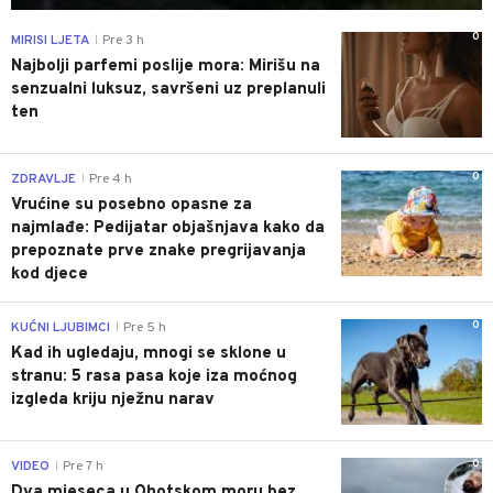
0
MIRISI LJETA
Pre 3 h
|
Najbolji parfemi poslije mora: Mirišu na
senzualni luksuz, savršeni uz preplanuli
ten
0
ZDRAVLJE
Pre 4 h
|
Vrućine su posebno opasne za
najmlađe: Pedijatar objašnjava kako da
prepoznate prve znake pregrijavanja
kod djece
0
KUĆNI LJUBIMCI
Pre 5 h
|
Kad ih ugledaju, mnogi se sklone u
stranu: 5 rasa pasa koje iza moćnog
izgleda kriju nježnu narav
0
VIDEO
Pre 7 h
|
Dva mjeseca u Ohotskom moru bez