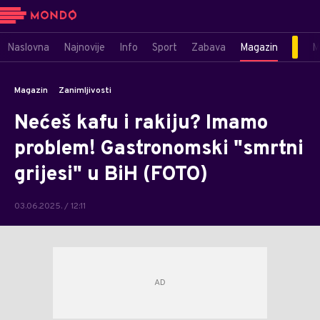
Naslovna
Najnovije
Info
Sport
Zabava
Magazin
M
Magazin
Zanimljivosti
Nećeš kafu i rakiju? Imamo
problem! Gastronomski "smrtni
grijesi" u BiH (FOTO)
03.06.2025. / 12:11