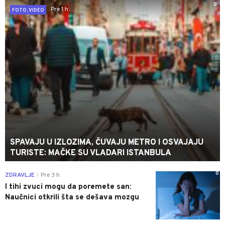
0
Pre 1 h
FOTO, VIDEO
SPAVAJU U IZLOZIMA, ČUVAJU METRO I OSVAJAJU
TURISTE: MAČKE SU VLADARI ISTANBULA
0
ZDRAVLJE
Pre 3 h
|
I tihi zvuci mogu da poremete san:
Naučnici otkrili šta se dešava mozgu