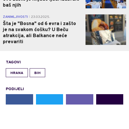
baš njih
1
ZANIMLJIVOSTI
23.03.2025.
|
Šta je "Bosna" od 6 evra i zašto
je na svakom ćošku? U Beču
atrakcija, ali Balkance neće
prevariti
TAGOVI
HRANA
BIH
PODIJELI