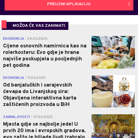
PREUZMI APLIKACIJU
MOŽDA ĆE VAS ZANIMATI
0
EKONOMIJA
24.05.2025.
|
Cijene osnovnih namirnica kao na
rolerkosteru: Evo gdje je hrana
najviše poskupjela u posljednjih
pet godina
0
EKONOMIJA
17.04.2025.
|
Od banjalučkih i sarajevskih
ćevapa do Livanjskog sira:
Objavljena interaktivna karta
zaštićenih proizvoda u BiH
0
ZANIMLJIVOSTI
07.04.2025.
|
Mjesta gdje se najbolje jede! U
prvih 20 ima i evropskih gradova,
evo zašto je hiljade ljudi izabralo