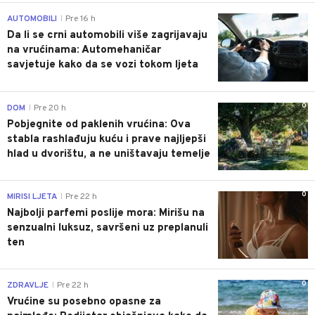
0
AUTOMOBILI
Pre 16 h
|
Da li se crni automobili više zagrijavaju
na vrućinama: Automehaničar
savjetuje kako da se vozi tokom ljeta
0
DOM
Pre 20 h
|
Pobjegnite od paklenih vrućina: Ova
stabla rashlađuju kuću i prave najljepši
hlad u dvorištu, a ne uništavaju temelje
0
MIRISI LJETA
Pre 22 h
|
Najbolji parfemi poslije mora: Mirišu na
senzualni luksuz, savršeni uz preplanuli
ten
0
ZDRAVLJE
Pre 22 h
|
Vrućine su posebno opasne za