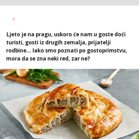
Vesna
AUTOR
0
Kerkez
Ljeto je na pragu, uskoro će nam u goste doći
turisti, gosti iz drugih zemalja, prijatelji
rodbine... Iako smo poznati po gostoprimstvu,
mora da se zna neki red, zar ne?