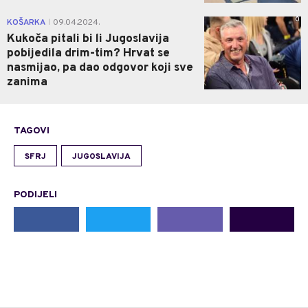
0
KOŠARKA
09.04.2024.
|
Kukoča pitali bi li Jugoslavija
pobijedila drim-tim? Hrvat se
nasmijao, pa dao odgovor koji sve
zanima
TAGOVI
SFRJ
JUGOSLAVIJA
PODIJELI