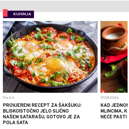
KUHINJA
0
Pre 6 h
07.08.2026.
PROVJERENI RECEPT ZA ŠAKŠUKU:
KAD JEDNOM
BLISKOISTOČNO JELO SLIČNO
MLINCIMA, K
NAŠEM SATARAŠU, GOTOVO JE ZA
NEĆE PASTI
POLA SATA