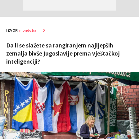
0
IZVOR
mondo.ba
Da li se slažete sa rangiranjem najljepših
zemalja bivše Jugoslavije prema vještačkoj
inteligenciji?