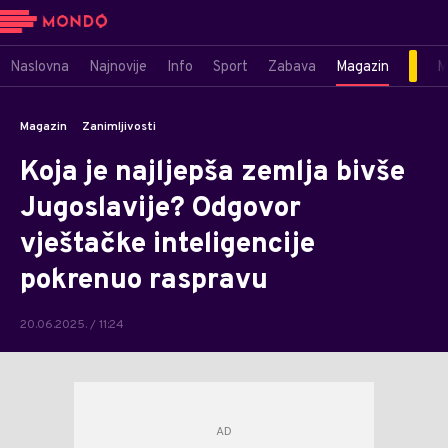
Naslovna
Najnovije
Info
Sport
Zabava
Magazin
M
Magazin
Zanimljivosti
Koja je najljepša zemlja bivše
Jugoslavije? Odgovor
vještačke inteligencije
pokrenuo raspravu
20.06.2025. / 11:24