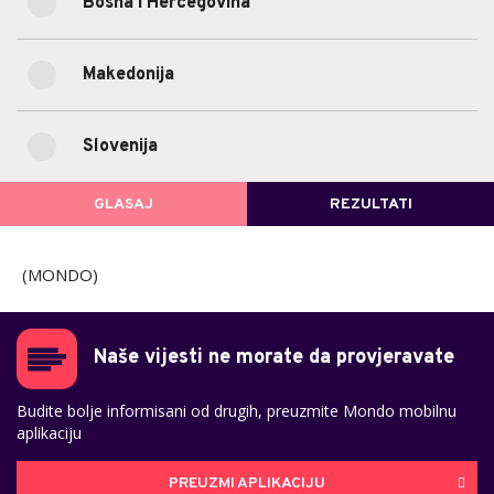
Bosna i Hercegovina
25.24%
Bosna i Hercegovina
(398)
1.97%
Makedonija
Makedonija
(31)
5.77%
Slovenija
Slovenija
(91)
GLASAJ
REZULTATI
POVRATAK NA GLASANJE
(MONDO)
Naše vijesti ne morate da provjeravate
Budite bolje informisani od drugih, preuzmite Mondo mobilnu
aplikaciju
PREUZMI APLIKACIJU