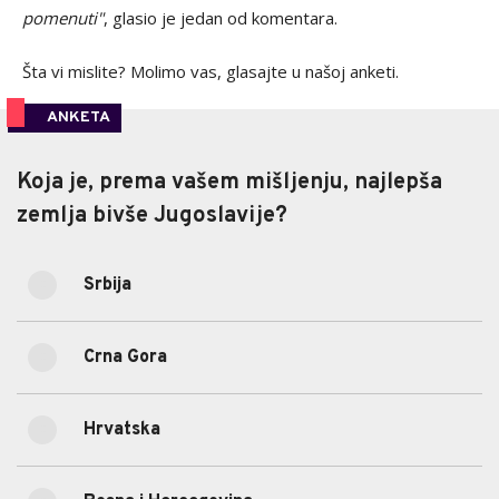
pomenuti"
, glasio je jedan od komentara.
Šta vi mislite? Molimo vas, glasajte u našoj anketi.
ANKETA
Koja je, prema vašem mišljenju, najlepša
Koja je, prema vašem mišljenju, najlepša
zemlja bivše Jugoslavije?
zemlja bivše Jugoslavije?
Srbija
12.43%
Srbija
(196)
Crna Gora
5.64%
Crna Gora
(89)
Hrvatska
48.95%
Hrvatska
(772)