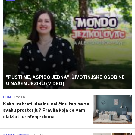
"PUSTI ME, ASPIDO JEDNA": ŽIVOTINJSKE OSOBINE
U NAŠEM JEZIKU (VIDEO)
0
DOM
Pre 1 h
|
Kako izabrati idealnu veličinu tepiha za
svaku prostoriju? Pravila koja će vam
olakšati uređenje doma
0