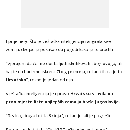
I prije nego što je veštačka inteligencija rangirala sve
zemlja, dvojac je pokušao da pogodi kako je to uradila.
"Vjerujem da će me dosta ljudi iskritikovati zbog ovoga, ali
hajde da budemo iskreni. Zbog primorja, rekao bih da je to
Hrvatska
", rekao je jedan od njih.
Vještačka inteligencija je upravo
Hrvatsku stavila na
prvo mjesto liste najlepših zemalja bivše Jugoslavije.
"Realno, druga bi bila
Srbija
", rekao je, ali je pogrešio.
Potom su dodali da "ChatGPT očigledno voli more".