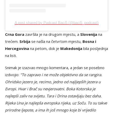
A post shared by Podcast Baci5 (@baci5_podcast)
Crna Gora
završila je na drugom mjestu, a
Slovenija
na
trećem.
Srbija
se našla na četvrtom mjestu,
Bosna i
Hercegovina
na petom, dok je
Makedonija
bila posljednja
na listi.
Snimak je izazvao mnogo komentara, a jedan se posebno
izdvojio:
"To zapravo i ne može objektivno da se rangira.
Ohridsko jezero je, recimo, jedno od najljepših jezera u
Evropi. Hvar i Brač su nevjerovatni. Boka Kotorska je
najlepši zaliv na svijetu. Tara i Drina ostavljaju bez daha.
Rijeka Una je najlepša evropska rijeka, uz Soču. To su takve
prirodne ljepote, a ima ih još mnogo koje bi vrijedilo