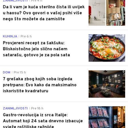
ZANIMLJIVOSTI
Pre 4 h
|
Da li vam je kuća sterilno čista ili uvijek
u haosu? Ovo govori o vašoj psihi više
nego što možete da zamislite
0
KUHINJA
Pre 6 h
|
Provjereni recept za šakšuku:
Bliskoistočno jelo slično našem
satarašu, gotovo je za pola sata
0
DOM
Pre 15 h
|
7 grešaka zbog kojih soba izgleda
pretrpano: Evo kako da maksimalno
iskoristite kvadraturu
0
ZANIMLJIVOSTI
Pre 18 h
|
Gastro-revolucija iz srca Italije:
Automat koji 24 sata dnevno izbacuje
svježe roštiljske ražnjiće