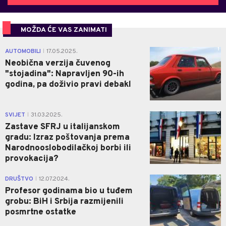
MOŽDA ĆE VAS ZANIMATI
1
AUTOMOBILI
17.05.2025.
|
Neobična verzija čuvenog
"stojadina": Napravljen 90-ih
godina, pa doživio pravi debakl
0
SVIJET
31.03.2025.
|
Zastave SFRJ u italijanskom
gradu: Izraz poštovanja prema
Narodnooslobodilačkoj borbi ili
provokacija?
0
DRUŠTVO
12.07.2024.
|
Profesor godinama bio u tuđem
grobu: BiH i Srbija razmijenili
posmrtne ostatke