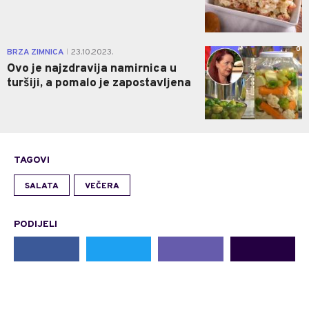
0
BRZA ZIMNICA
23.10.2023.
|
Ovo je najzdravija namirnica u
turšiji, a pomalo je zapostavljena
TAGOVI
SALATA
VEČERA
PODIJELI