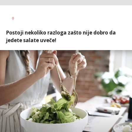
Teodora
AUTOR
0
Boškovski
Postoji nekoliko razloga zašto nije dobro da
jedete salate uveče!