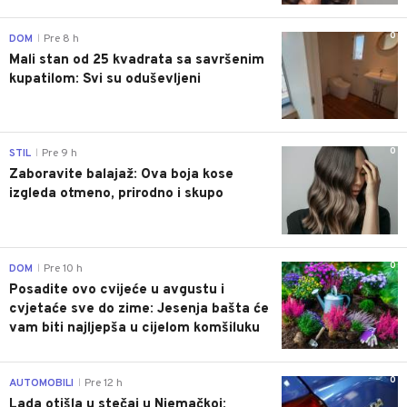
0
DOM
Pre 8 h
|
Mali stan od 25 kvadrata sa savršenim
kupatilom: Svi su oduševljeni
0
STIL
Pre 9 h
|
Zaboravite balajaž: Ova boja kose
izgleda otmeno, prirodno i skupo
0
DOM
Pre 10 h
|
Posadite ovo cvijeće u avgustu i
cvjetaće sve do zime: Jesenja bašta će
vam biti najljepša u cijelom komšiluku
0
AUTOMOBILI
Pre 12 h
|
Lada otišla u stečaj u Njemačkoj: