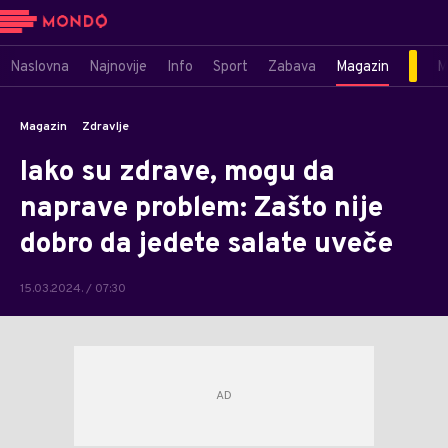
Naslovna
Najnovije
Info
Sport
Zabava
Magazin
M
Magazin
Zdravlje
Iako su zdrave, mogu da
naprave problem: Zašto nije
dobro da jedete salate uveče
15.03.2024. / 07:30