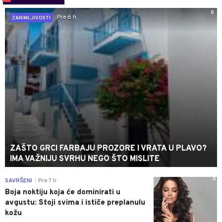
0
Pre 6 h
ZANIMLJIVOSTI
ZAŠTO GRCI FARBAJU PROZORE I VRATA U PLAVO?
IMA VAŽNIJU SVRHU NEGO ŠTO MISLITE
0
SAVRŠENI
Pre 7 h
|
Boja noktiju koja će dominirati u
avgustu: Stoji svima i ističe preplanulu
kožu