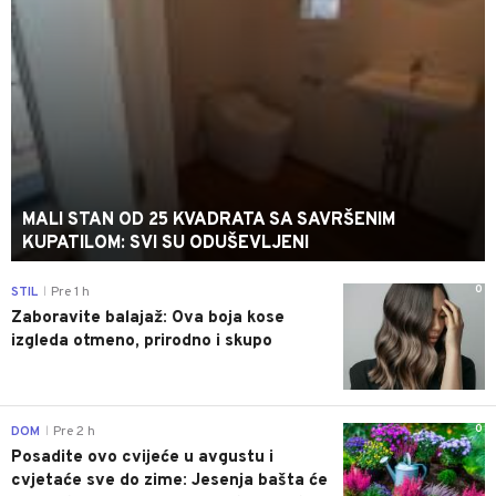
MALI STAN OD 25 KVADRATA SA SAVRŠENIM
KUPATILOM: SVI SU ODUŠEVLJENI
0
STIL
Pre 1 h
|
Zaboravite balajaž: Ova boja kose
izgleda otmeno, prirodno i skupo
0
DOM
Pre 2 h
|
Posadite ovo cvijeće u avgustu i
cvjetaće sve do zime: Jesenja bašta će