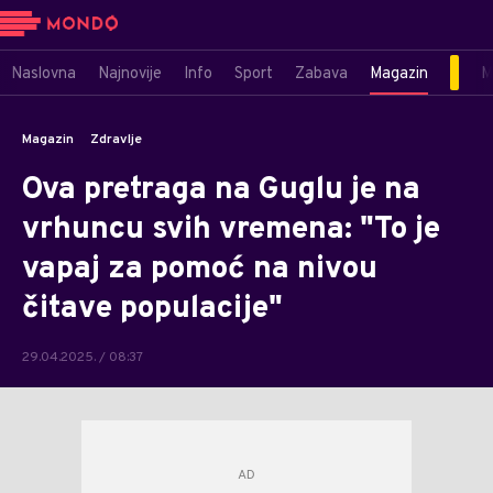
Naslovna
Najnovije
Info
Sport
Zabava
Magazin
M
Magazin
Zdravlje
Ova pretraga na Guglu je na
vrhuncu svih vremena: "To je
vapaj za pomoć na nivou
čitave populacije"
29.04.2025. / 08:37