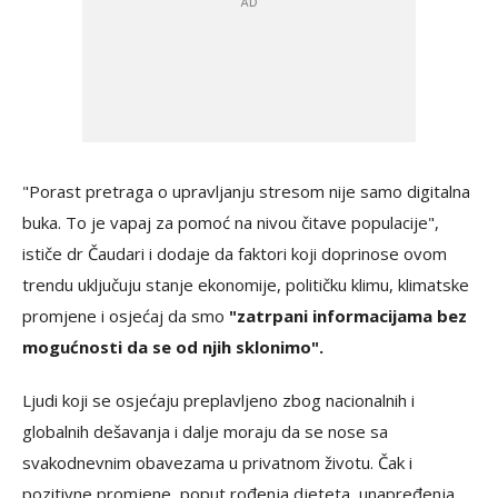
"Porast pretraga o upravljanju stresom nije samo digitalna
buka. To je vapaj za pomoć na nivou čitave populacije",
ističe dr Čaudari i dodaje da faktori koji doprinose ovom
trendu uključuju stanje ekonomije, političku klimu, klimatske
promjene i osjećaj da smo
"zatrpani informacijama bez
mogućnosti da se od njih sklonimo".
Ljudi koji se osjećaju preplavljeno zbog nacionalnih i
globalnih dešavanja i dalje moraju da se nose sa
svakodnevnim obavezama u privatnom životu. Čak i
pozitivne promjene, poput rođenja djeteta, unapređenja