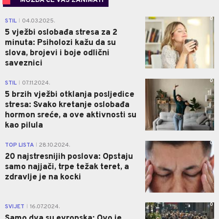
MOŽDA ĆE VAS ZANIMATI
0
STIL
04.03.2025.
|
5 vježbi oslobađa stresa za 2
minuta: Psiholozi kažu da su
slova, brojevi i boje odlični
saveznici
0
STIL
07.11.2024.
|
5 brzih vježbi otklanja posljedice
stresa: Svako kretanje oslobađa
hormon sreće, a ove aktivnosti su
kao pilula
0
TOP LISTA
28.10.2024.
|
20 najstresnijih poslova: Opstaju
samo najjači, trpe težak teret, a
zdravlje je na kocki
0
SVIJET
16.07.2024.
|
Samo dva su evropska: Ovo je