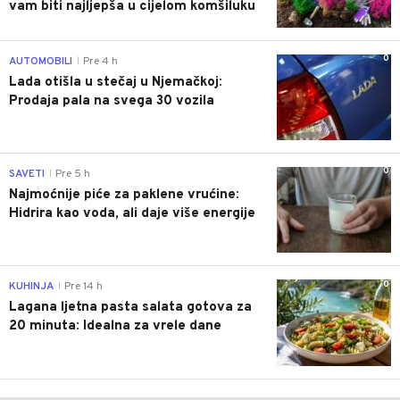
vam biti najljepša u cijelom komšiluku
0
AUTOMOBILI
Pre 4 h
|
Lada otišla u stečaj u Njemačkoj:
Prodaja pala na svega 30 vozila
0
SAVETI
Pre 5 h
|
Najmoćnije piće za paklene vrućine:
Hidrira kao voda, ali daje više energije
0
KUHINJA
Pre 14 h
|
Lagana ljetna pasta salata gotova za
20 minuta: Idealna za vrele dane