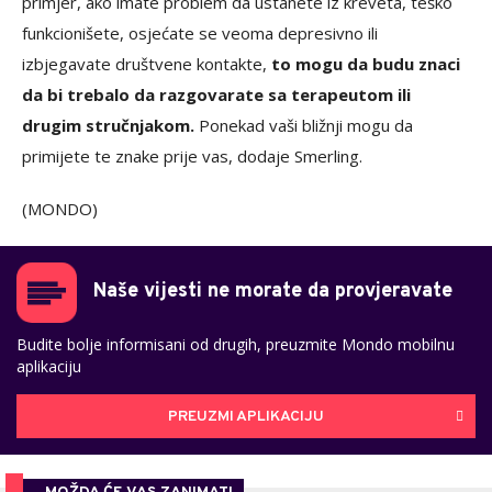
primjer, ako imate problem da ustanete iz kreveta, teško
funkcionišete, osjećate se veoma depresivno ili
izbjegavate društvene kontakte,
to mogu da budu znaci
da bi trebalo da razgovarate sa terapeutom ili
drugim stručnjakom.
Ponekad vaši bližnji mogu da
primijete te znake prije vas, dodaje Smerling.
(MONDO)
Naše vijesti ne morate da provjeravate
Budite bolje informisani od drugih, preuzmite Mondo mobilnu
aplikaciju
PREUZMI APLIKACIJU