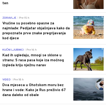
ten
0
ZDRAVLJE
Pre 15 h
|
Vrućine su posebno opasne za
najmlađe: Pedijatar objašnjava kako da
prepoznate prve znake pregrijavanja
kod djece
0
KUĆNI LJUBIMCI
Pre 16 h
|
Kad ih ugledaju, mnogi se sklone u
stranu: 5 rasa pasa koje iza moćnog
izgleda kriju nježnu narav
0
VIDEO
Pre 18 h
|
Dva mjeseca u Ohotskom moru bez
hrane i vode: Kako je Rus preživio 67
dana daleko od obale