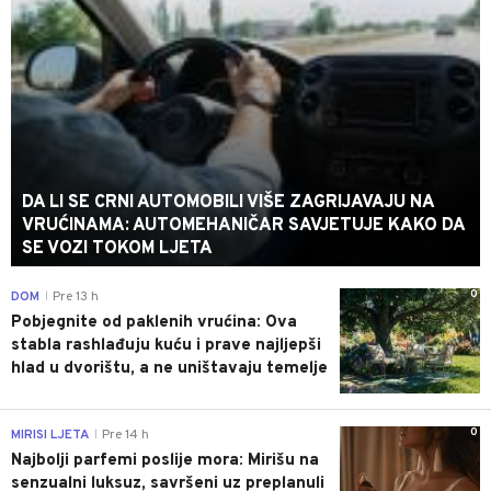
DA LI SE CRNI AUTOMOBILI VIŠE ZAGRIJAVAJU NA
VRUĆINAMA: AUTOMEHANIČAR SAVJETUJE KAKO DA
SE VOZI TOKOM LJETA
0
DOM
Pre 13 h
|
Pobjegnite od paklenih vrućina: Ova
stabla rashlađuju kuću i prave najljepši
hlad u dvorištu, a ne uništavaju temelje
0
MIRISI LJETA
Pre 14 h
|
Najbolji parfemi poslije mora: Mirišu na
senzualni luksuz, savršeni uz preplanuli