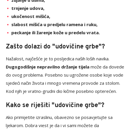
zujanje u ušima,
trnjenje udova,
ukočenost mišića,
slabost mišića u predjelu ramena i ruku,
peckanje ili žarenje kože u predelu vrata.
Zašto dolazi do "udovičine grbe"?
Nažalost, najčešće je to posljedica naših loših navika.
Dugogodišnje nepravilno držanje tijela
može da dovede
do ovog problema. Posebno su ugrožene osobe koje vode
sjedeći način života i mnogo vremena provode za stolom.
Kod njih je vratno-grudni dio kičme posebno opterećen.
Kako se riješiti "udovičine grbe"?
Ako primijetite izraslinu, obavezno se posavjetujte sa
ljekarom. Dobra viest je da i vi sami možete da