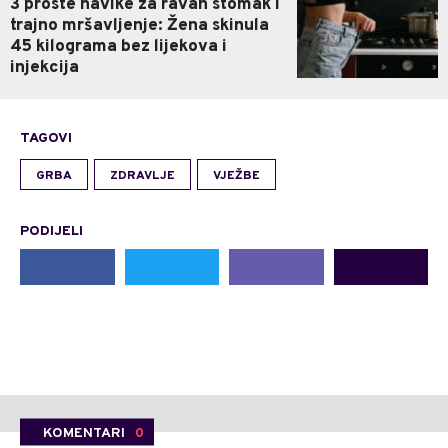
3 proste navike za ravan stomak i
trajno mršavljenje: Žena skinula
45 kilograma bez lijekova i
injekcija
TAGOVI
GRBA
ZDRAVLJE
VJEŽBE
PODIJELI
KOMENTARI
0