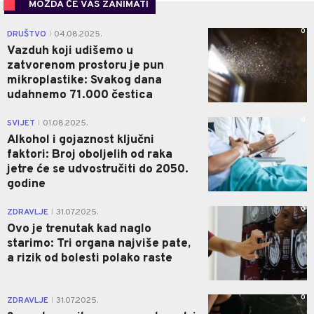
MOŽDA ĆE VAS ZANIMATI
0
DRUŠTVO
04.08.2025.
|
Vazduh koji udišemo u
zatvorenom prostoru je pun
mikroplastike: Svakog dana
udahnemo 71.000 čestica
0
SVIJET
01.08.2025.
|
Alkohol i gojaznost ključni
faktori: Broj oboljelih od raka
jetre će se udvostručiti do 2050.
godine
0
ZDRAVLJE
31.07.2025.
|
Ovo je trenutak kad naglo
starimo: Tri organa najviše pate,
a rizik od bolesti polako raste
0
ZDRAVLJE
31.07.2025.
|