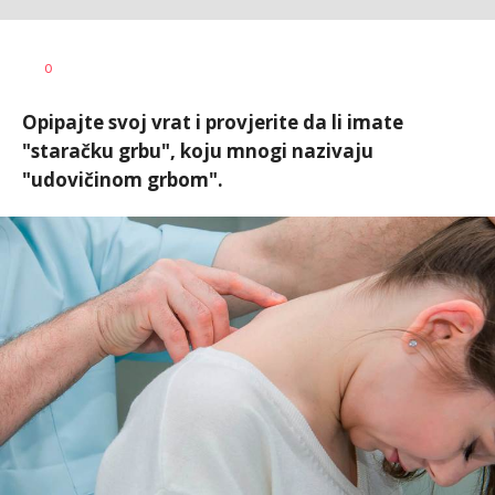
Vesna
AUTOR
0
Kerkez
Opipajte svoj vrat i provjerite da li imate
"staračku grbu", koju mnogi nazivaju
"udovičinom grbom".