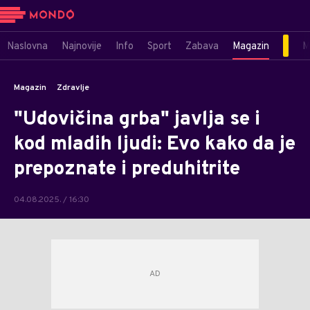
Naslovna
Najnovije
Info
Sport
Zabava
Magazin
M
Magazin
Zdravlje
"Udovičina grba" javlja se i
kod mladih ljudi: Evo kako da je
prepoznate i preduhitrite
04.08.2025. / 16:30