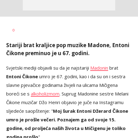
Vesna
AUTOR
0
Kerkez
Stariji brat kraljice pop muzike Madone, Entoni
Čikone preminuo je u 67. godini.
Svjetski mediji objavili su da je najstariji
Madonin
brat
Entoni Čikone
umro je 67. godini, kao i da su on i sestra
slavne pjevačice godinama živjeli na ulicama Mičigena
boreći se s
alkoholizmom
. Suprug Madonine sestre Melani
Čikone muzičar Džo Henri objavio je juče na Instagramu
sljedeće saopštenje: "
Moj šurak Entoni Džerard Čikone
umro je prošle večeri. Poznajem ga od svoje 15.
godine, od proljeća naših života u Mičigenu je toliko
godina prošlo
".