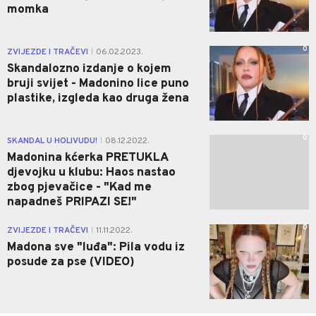
momka
0
ZVIJEZDE I TRAČEVI
06.02.2023.
|
Skandalozno izdanje o kojem
bruji svijet - Madonino lice puno
plastike, izgleda kao druga žena
0
SKANDAL U HOLIVUDU!
08.12.2022.
|
Madonina kćerka PRETUKLA
djevojku u klubu: Haos nastao
zbog pjevačice - "Kad me
napadneš PRIPAZI SE!"
0
ZVIJEZDE I TRAČEVI
11.11.2022.
|
Madona sve "luđa": Pila vodu iz
posude za pse (VIDEO)