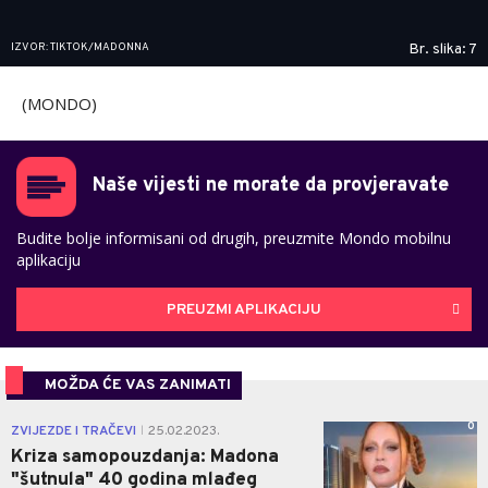
IZVOR: TIKTOK/MADONNA
Br. slika: 7
(MONDO)
Naše vijesti ne morate da provjeravate
Budite bolje informisani od drugih, preuzmite Mondo mobilnu
aplikaciju
PREUZMI APLIKACIJU
MOŽDA ĆE VAS ZANIMATI
0
ZVIJEZDE I TRAČEVI
25.02.2023.
|
Kriza samopouzdanja: Madona
"šutnula" 40 godina mlađeg