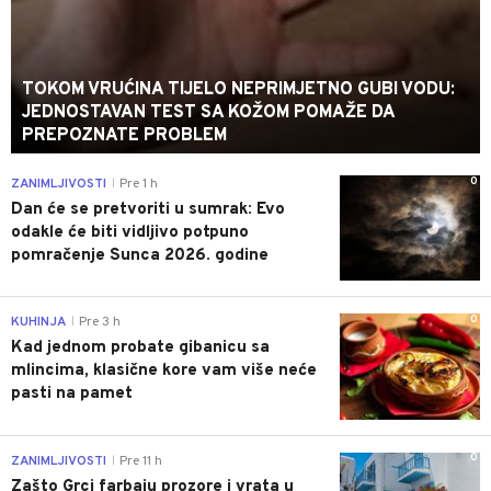
TOKOM VRUĆINA TIJELO NEPRIMJETNO GUBI VODU:
JEDNOSTAVAN TEST SA KOŽOM POMAŽE DA
PREPOZNATE PROBLEM
0
ZANIMLJIVOSTI
Pre 1 h
|
Dan će se pretvoriti u sumrak: Evo
odakle će biti vidljivo potpuno
pomračenje Sunca 2026. godine
0
KUHINJA
Pre 3 h
|
Kad jednom probate gibanicu sa
mlincima, klasične kore vam više neće
pasti na pamet
0
ZANIMLJIVOSTI
Pre 11 h
|
Zašto Grci farbaju prozore i vrata u