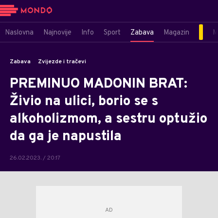
Naslovna
Najnovije
Info
Sport
Zabava
Magazin
M
Zabava
Zvijezde i tračevi
PREMINUO MADONIN BRAT:
Živio na ulici, borio se s
alkoholizmom, a sestru optužio
da ga je napustila
26.02.2023. / 20:17