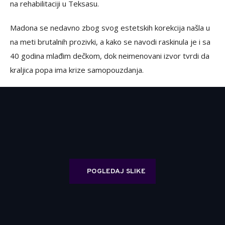
na rehabilitaciji u Teksasu.
Madona se nedavno zbog svog estetskih korekcija našla u
na meti brutalnih prozivki, a kako se navodi raskinula je i sa
40 godina mlađim dečkom, dok neimenovani izvor tvrdi da
kraljica popa ima krize samopouzdanja.
POGLEDAJ SLIKE