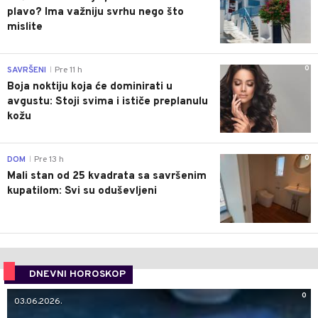
plavo? Ima važniju svrhu nego što
mislite
0
SAVRŠENI
Pre 11 h
|
Boja noktiju koja će dominirati u
avgustu: Stoji svima i ističe preplanulu
kožu
0
DOM
Pre 13 h
|
Mali stan od 25 kvadrata sa savršenim
kupatilom: Svi su oduševljeni
DNEVNI HOROSKOP
0
03.06.2026.