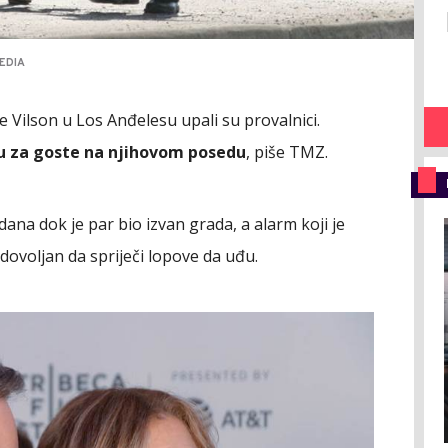
EDIA
te Vilson u Los Anđelesu upali su provalnici.
kuću za goste na njihovom posedu
, piše TMZ.
na dok je par bio izvan grada, a alarm koji je
 dovoljan da spriječi lopove da uđu.