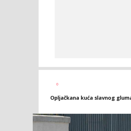
Vesna
AUTOR
0
Kerkez
Opljačkana kuća slavnog gluma