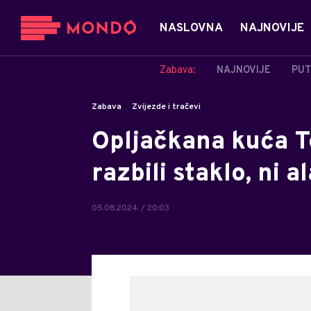
NASLOVNA
NAJNOVIJE
Zabava:
NAJNOVIJE
PUT
Zabava
Zvijezde i tračevi
Opljačkana kuća 
razbili staklo, ni 
05.08.2024. / 20:03