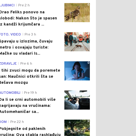
0
LJUBIMCI
Pre 2 h
|
Orao Feliks ponovo na
slobodi: Nakon što je spasen
iz kandži krijumčara ...
0
FOTO, VIDEO
Pre 3 h
|
Spavaju u izlozima, čuvaju
metro i osvajaju turiste:
Mačke su vladari Is...
0
ZDRAVLJE
Pre 6 h
|
I tihi zvuci mogu da poremete
san: Naučnici otkrili šta se
dešava mozgu
0
AUTOMOBILI
Pre 19 h
|
Da li se crni automobili više
zagrijavaju na vrućinama:
Automehaničar sa...
0
DOM
Pre 22 h
|
Pobjegnite od paklenih
vrućina: Ova stabla rashlađuju