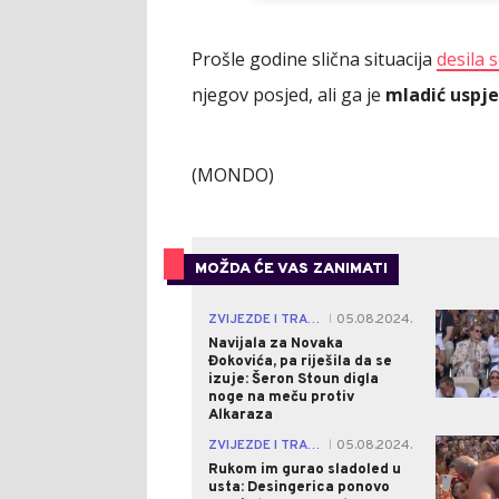
Prošle godine slična situacija
desila 
njegov posjed, ali ga je
mladić uspje
(MONDO)
MOŽDA ĆE VAS ZANIMATI
ZVIJEZDE I TRAČEVI
05.08.2024.
|
Navijala za Novaka
Đokovića, pa riješila da se
izuje: Šeron Stoun digla
noge na meču protiv
Alkaraza
ZVIJEZDE I TRAČEVI
05.08.2024.
|
Rukom im gurao sladoled u
usta: Desingerica ponovo