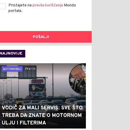
Pristajete na
pravila korišćenja
Mondo
portala.
POŠALJI
NAJNOVIJE
0
Pre 1 h
AUTOMOBILI
VODIČ ZA MALI SERVIS: SVE ŠTO
TREBA DA ZNATE O MOTORNOM
ULJU I FILTERIMA