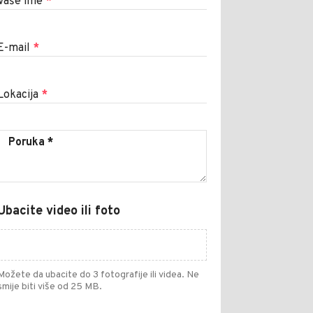
Vaše ime
*
E-mail
*
Lokacija
*
Ubacite video ili foto
Možete da ubacite do 3 fotografije ili videa. Ne
smije biti više od 25 MB.