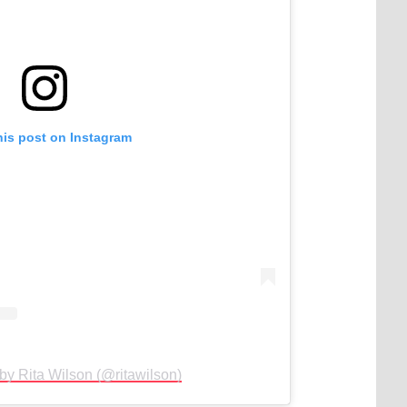
his post on Instagram
by Rita Wilson (@ritawilson)