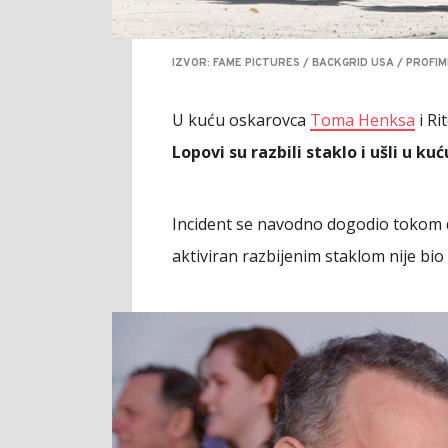
IZVOR: FAME PICTURES / BACKGRID USA / PROFIM
U kuću oskarovca
Toma Henksa
i Ri
Lopovi su razbili staklo i ušli u 
Incident se navodno dogodio tokom da
aktiviran razbijenim staklom nije bio