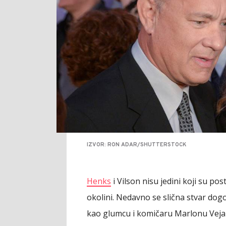
IZVOR: RON ADAR/SHUTTERSTOCK
Henks
i Vilson nisu jedini koji su po
okolini. Nedavno se slična stvar dogo
kao glumcu i komičaru Marlonu Veja