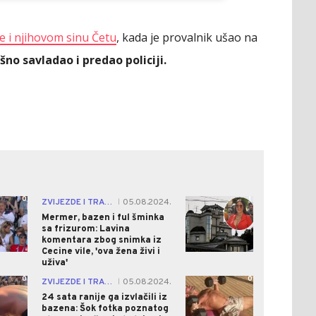
se i njihovom sinu Četu
, kada je provalnik ušao na
šno savladao i predao policiji.
0
1
ZVIJEZDE I TRAČEVI
05.08.2024.
|
Mermer, bazen i ful šminka
sa frizurom: Lavina
komentara zbog snimka iz
Cecine vile, 'ova žena živi i
uživa'
0
0
ZVIJEZDE I TRAČEVI
05.08.2024.
|
24 sata ranije ga izvlačili iz
bazena: Šok fotka poznatog