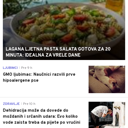
LAGANA LJETNA PASTA SALATA GOTOVA ZA 20
MINUTA: IDEALNA ZA VRELE DANE
0
LJUBIMCI
Pre 9 h
|
GMO ljubimac: Naučnici razvili prve
hipoalergene pse
0
ZDRAVLJE
Pre 10 h
|
Dehidracija može da dovede do
moždanih i srčanih udara: Evo koliko
vode zaista treba da pijete po vrućini