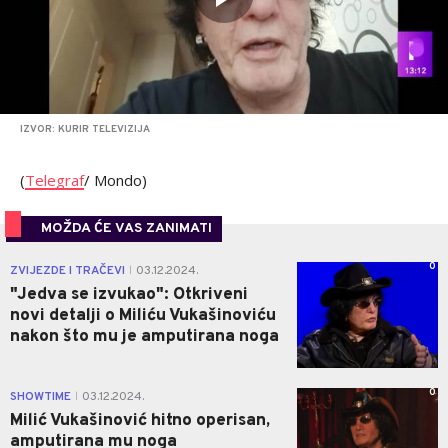
IZVOR: KURIR TELEVIZIJA
(
Telegraf
/ Mondo)
MOŽDA ĆE VAS ZANIMATI
0
ZVIJEZDE I TRAČEVI
03.12.2024.
|
"Jedva se izvukao": Otkriveni
novi detalji o Miliću Vukašinoviću
nakon što mu je amputirana noga
0
SHOWTIME
03.12.2024.
|
Milić Vukašinović hitno operisan,
amputirana mu noga