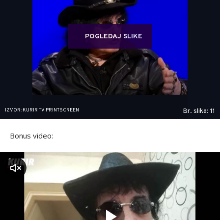
POGLEDAJ SLIKE
IZVOR: KURIR TV PRINTSCREEN
Br. slika: 11
Bonus video:
zvuk