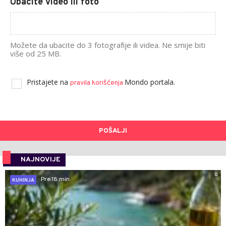
Ubacite video ili foto
Možete da ubacite do 3 fotografije ili videa. Ne smije biti
više od 25 MB.
Pristajete na
Mondo portala.
pravila korišćenja
POŠALJI
NAJNOVIJE
0
Pre 18 min
KUHINJA