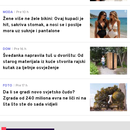
0
MODA
Pre 10 h
|
Žene više ne žele bikini: Ovaj kupaći je
hit, sakriva stomak, a nosi se i poslije
mora uz suknje i pantalone
0
DOM
Pre 16 h
|
Šveđanka napravila tuš u dvorištu: Od
starog materijala iz kuće stvorila rajski
kutak za ljetnje osvježenje
0
FOTO
Pre 17 h
|
Da li se gradi novo svjetsko čudo?
Zgrada od 240 miliona evra ne liči ni na
šta što ste do sada vidjeli