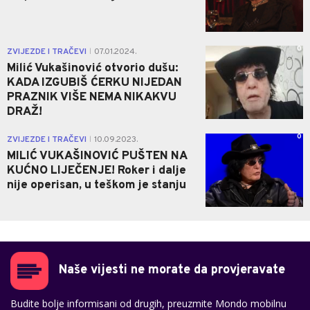
0
ZVIJEZDE I TRAČEVI
07.01.2024.
|
Milić Vukašinović otvorio dušu:
KADA IZGUBIŠ ĆERKU NIJEDAN
PRAZNIK VIŠE NEMA NIKAKVU
DRAŽ!
0
ZVIJEZDE I TRAČEVI
10.09.2023.
|
MILIĆ VUKAŠINOVIĆ PUŠTEN NA
KUĆNO LIJEČENJE! Roker i dalje
nije operisan, u teškom je stanju
Naše vijesti ne morate da provjeravate
Budite bolje informisani od drugih, preuzmite Mondo mobilnu