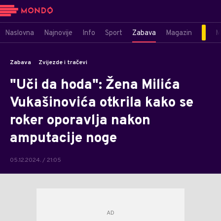
Naslovna
Najnovije
Info
Sport
Zabava
Magazin
M
Zabava
Zvijezde i tračevi
"Uči da hoda": Žena Milića
Vukašinovića otkrila kako se
roker oporavlja nakon
amputacije noge
05.12.2024. / 21:05