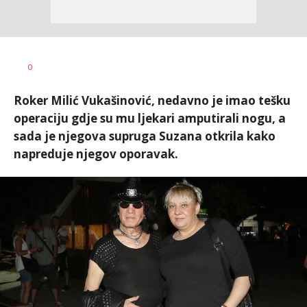
Vesna
AUTOR
0
Kerkez
Roker Milić Vukašinović, nedavno je imao tešku
operaciju gdje su mu ljekari amputirali nogu, a
sada je njegova supruga Suzana otkrila kako
napreduje njegov oporavak.