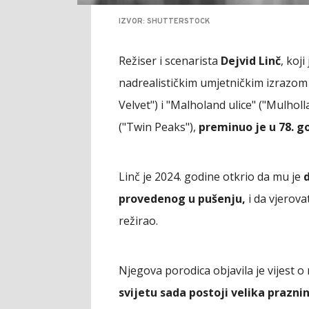
IZVOR: SHUTTERSTOCK
Režiser i scenarista
Dejvid Linč
, koj
nadrealističkim umjetničkim izrazom
Velvet") i "Malholand ulice" ("Mulholla
("Twin Peaks"),
preminuo je u 78. g
Linč je 2024. godine otkrio da mu je
provedenog u pušenju,
i da vjerov
režirao.
Njegova porodica objavila je vijest o
svijetu sada postoji velika praznin