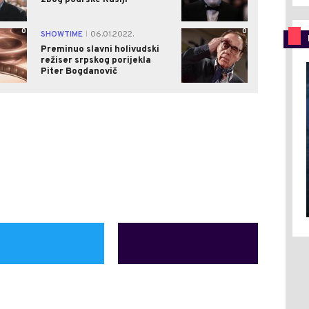
0
0
SHOWTIME
06.01.2022.
|
Preminuo slavni holivudski
režiser srpskog porijekla
Piter Bogdanovič