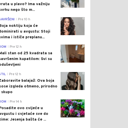
vrata u plavo? Ima važniju
svrhu nego što m...
0
SAVRŠENI
Pre 10 h
|
Boja noktiju koja će
dominirati u avgustu: Stoji
svima i ističe preplanu...
0
DOM
Pre 12 h
|
Mali stan od 25 kvadrata sa
savršenim kupatilom: Svi su
oduševljeni
0
STIL
Pre 12 h
|
Zaboravite balajaž: Ova boja
kose izgleda otmeno, prirodno
i skupo
0
DOM
Pre 14 h
|
Posadite ovo cvijeće u
avgustu i cvjetaće sve do
zime: Jesenja bašta će ...