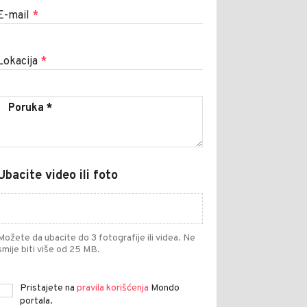
E-mail
*
Lokacija
*
Ubacite video ili foto
Možete da ubacite do 3 fotografije ili videa. Ne
smije biti više od 25 MB.
Pristajete na
pravila korišćenja
Mondo
portala.