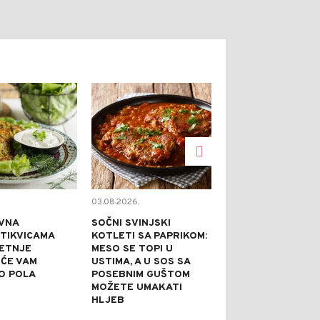
0
0
03.08.2026.
02.08.2026.
VNA
SOČNI SVINJSKI
KAPRI TORTA 
 TIKVICAMA
KOTLETI SA PAPRIKOM:
NE PEČE: IDEA
JETNJE
MESO SE TOPI U
SVEČANE PRILI
 ĆE VAM
USTIMA, A U SOS SA
PRAZNI TANJI
O POLA
POSEBNIM GUŠTOM
NAJBOLJE REĆ
MOŽETE UMAKATI
JE DOBRA
HLJEB