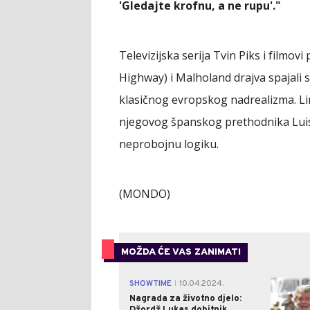
'Gledajte krofnu, a ne rupu'."
Televizijska serija Tvin Piks i filmo
Highway) i Malholand drajva spajali s
klasičnog evropskog nadrealizma. Linč
njegovog španskog prethodnika Luisa
neprobojnu logiku.
(MONDO)
MOŽDA ĆE VAS ZANIMATI
SHOWTIME
10.04.2024.
|
Nagrada za životno djelo:
Džordž Lukas dobitnik