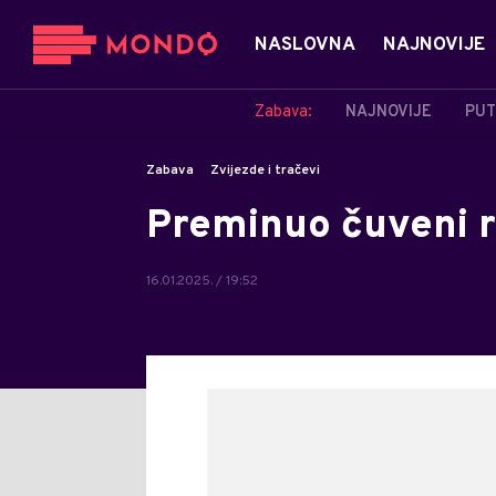
NASLOVNA
NAJNOVIJE
Zabava:
NAJNOVIJE
PUT
Zabava
Zvijezde i tračevi
Preminuo čuveni r
16.01.2025. / 19:52