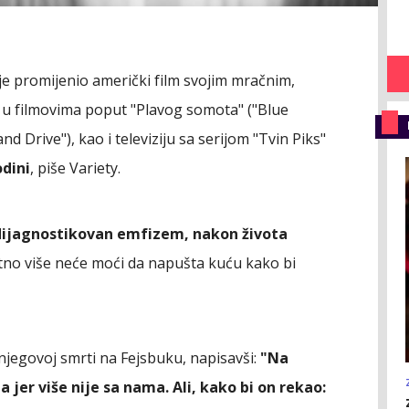
i je promijenio američki film svojim mračnim,
 u filmovima poput "Plavog somota" ("Blue
nd Drive"), kao i televiziju sa serijom "Tvin Piks"
odini
, piše Variety.
dijagnostikovan emfizem, nakon života
atno više neće moći da napušta kuću kako bi
 njegovoj smrti na Fejsbuku, napisavši:
"Na
a jer više nije sa nama. Ali, kako bi on rekao: