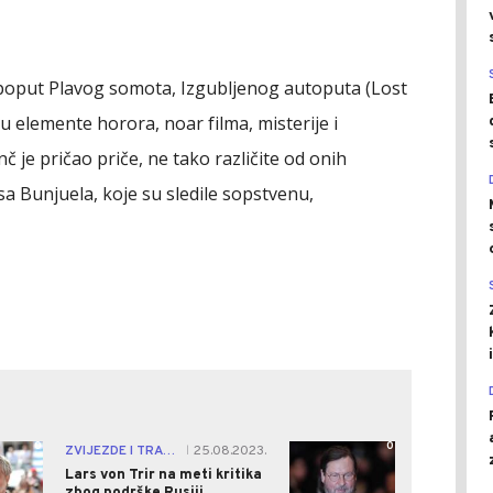
vi poput Plavog somota, Izgubljenog autoputa (Lost
u elemente horora, noar filma, misterije i
 je pričao priče, ne tako različite od onih
 Bunjuela, koje su sledile sopstvenu,
0
0
ZVIJEZDE I TRAČEVI
25.08.2023.
|
Lars von Trir na meti kritika
zbog podrške Rusiji