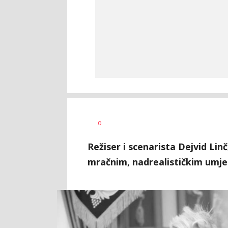
Marina
AUTOR
0
Cvetković
Režiser i scenarista Dejvid Linč
mračnim, nadrealističkim umje