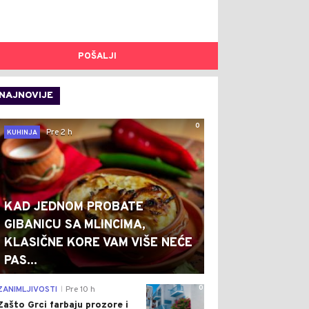
POŠALJI
NAJNOVIJE
0
Pre 2 h
KUHINJA
KAD JEDNOM PROBATE
GIBANICU SA MLINCIMA,
KLASIČNE KORE VAM VIŠE NEĆE
PAS...
0
ZANIMLJIVOSTI
Pre 10 h
|
Zašto Grci farbaju prozore i