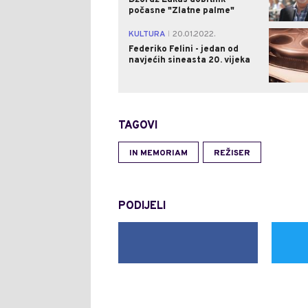
počasne "Zlatne palme"
KULTURA
20.01.2022.
|
Federiko Felini - jedan od
navjećih sineasta 20. vijeka
TAGOVI
IN MEMORIAM
REŽISER
PODIJELI