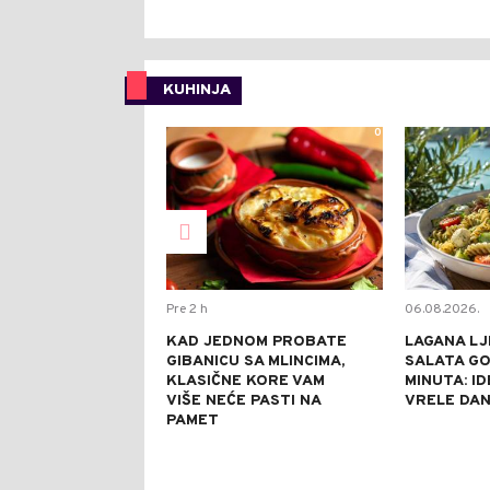
KUHINJA
0
Pre 2 h
06.08.2026.
KAD JEDNOM PROBATE
LAGANA LJ
GIBANICU SA MLINCIMA,
SALATA GO
KLASIČNE KORE VAM
MINUTA: I
VIŠE NEĆE PASTI NA
VRELE DA
PAMET