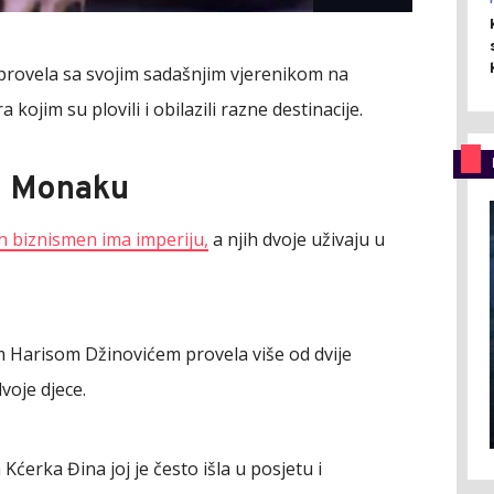
je provela sa svojim sadašnjim vjerenikom na
jim su plovili i obilazili razne destinacije.
 u Monaku
n biznismen ima imperiju,
a njih dvoje uživaju u
m Harisom Džinovićem provela više od dvije
dvoje djece.
 Kćerka Đina joj je često išla u posjetu i