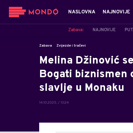
NASLOVNA
NAJNOVIJE
Zabava:
NAJNOVIJE
PUT
Zabava
Zvijezde i tračevi
Melina Džinović se 
Bogati biznismen o
slavlje u Monaku
14.10.2025. / 13:24