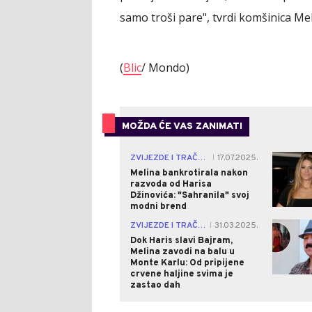
samo troši pare", tvrdi komšinica Me
(
Blic
/ Mondo)
MOŽDA ĆE VAS ZANIMATI
ZVIJEZDE I TRAČEVI
17.07.2025.
|
Melina bankrotirala nakon
razvoda od Harisa
Džinovića: "Sahranila" svoj
modni brend
ZVIJEZDE I TRAČEVI
31.03.2025.
|
Dok Haris slavi Bajram,
Melina zavodi na balu u
Monte Karlu: Od pripijene
crvene haljine svima je
zastao dah