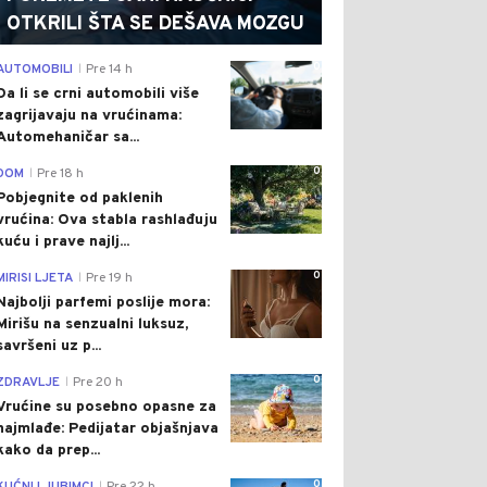
OTKRILI ŠTA SE DEŠAVA MOZGU
0
AUTOMOBILI
Pre 14 h
|
Da li se crni automobili više
zagrijavaju na vrućinama:
Automehaničar sa...
0
DOM
Pre 18 h
|
Pobjegnite od paklenih
vrućina: Ova stabla rashlađuju
kuću i prave najlj...
0
MIRISI LJETA
Pre 19 h
|
Najbolji parfemi poslije mora:
Mirišu na senzualni luksuz,
savršeni uz p...
0
ZDRAVLJE
Pre 20 h
|
Vrućine su posebno opasne za
najmlađe: Pedijatar objašnjava
kako da prep...
0
|