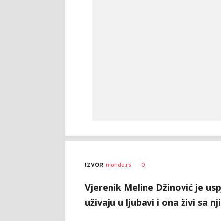
0
IZVOR
mondo.rs
Vjerenik Meline Džinović je usp
uživaju u ljubavi i ona živi sa 