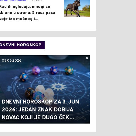
KUĆNI LJUBIMCI
Pre 22 h
Kad ih ugledaju, mnogi se
sklone u stranu: 5 rasa pasa
koje iza moćnog i...
DNEVNI HOROSKOP
0
03.06.2026.
DNEVNI HOROSKOP ZA 3. JUN
2026: JEDAN ZNAK DOBIJA
NOVAC KOJI JE DUGO ČEK...