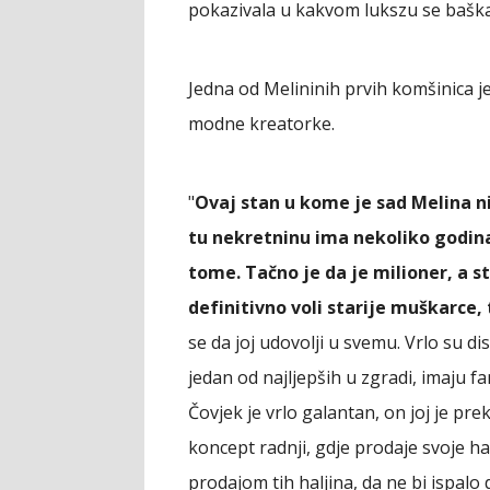
pokazivala u kakvom lukszu se baška
Jedna od Melininih prvih komšinica je
modne kreatorke.
"
Ovaj stan u kome je sad Melina ni
tu nekretninu ima nekoliko godina. 
tome. Tačno je da je milioner, a st
definitivno voli starije muškarce, t
se da joj udovolji u svemu. Vrlo su di
jedan od najljepših u zgradi, imaju fa
Čovjek je vrlo galantan, on joj je pre
koncept radnji, gdje prodaje svoje hal
prodajom tih haljina, da ne bi ispalo 