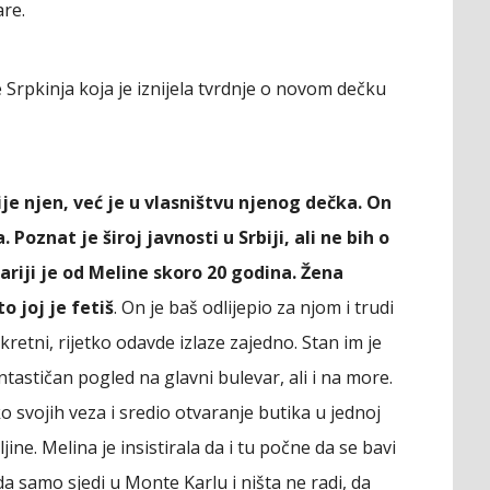
re.
 Srpkinja koja je iznijela tvrdnje o novom dečku
je njen, već je u vlasništvu njenog dečka. On
Poznat je široj javnosti u Srbiji, ali ne bih o
ariji je od Meline skoro 20 godina. Žena
o joj je fetiš
. On je baš odlijepio za njom i trudi
skretni, rijetko odavde izlaze zajedno. Stan im je
ntastičan pogled na glavni bulevar, ali i na more.
ko svojih veza i sredio otvaranje butika u jednoj
jine. Melina je insistirala da i tu počne da se bavi
da samo sjedi u Monte Karlu i ništa ne radi, da