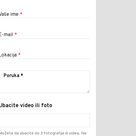
Vaše ime
*
E-mail
*
Lokacija
*
Ubacite video ili foto
Možete da ubacite do 3 fotografije ili videa. Ne