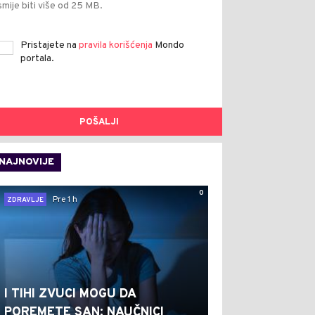
smije biti više od 25 MB.
Pristajete na
pravila korišćenja
Mondo
portala.
POŠALJI
NAJNOVIJE
0
Pre 1 h
ZDRAVLJE
I TIHI ZVUCI MOGU DA
POREMETE SAN: NAUČNICI