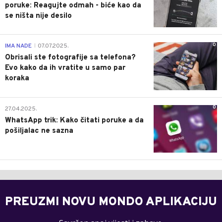
poruke: Reagujte odmah - biće kao da
se ništa nije desilo
0
IMA NADE
07.07.2025.
|
Obrisali ste fotografije sa telefona?
Evo kako da ih vratite u samo par
koraka
0
27.04.2025.
WhatsApp trik: Kako čitati poruke a da
pošiljalac ne sazna
PREUZMI NOVU MONDO APLIKACIJU