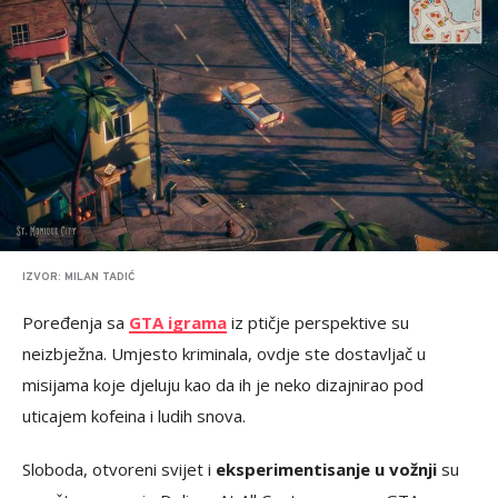
IZVOR: MILAN TADIĆ
Poređenja sa
GTA igrama
iz ptičje perspektive su
neizbježna. Umjesto kriminala, ovdje ste dostavljač u
misijama koje djeluju kao da ih je neko dizajnirao pod
uticajem kofeina i ludih snova.
Sloboda, otvoreni svijet i
eksperimentisanje u vožnji
su