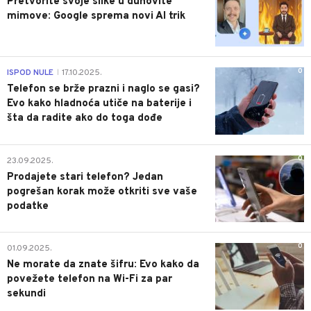
Pretvorite svoje slike u duhovite
mimove: Google sprema novi AI trik
0
ISPOD NULE
17.10.2025.
|
Telefon se brže prazni i naglo se gasi?
Evo kako hladnoća utiče na baterije i
šta da radite ako do toga dođe
0
23.09.2025.
Prodajete stari telefon? Jedan
pogrešan korak može otkriti sve vaše
podatke
0
01.09.2025.
Ne morate da znate šifru: Evo kako da
povežete telefon na Wi-Fi za par
sekundi