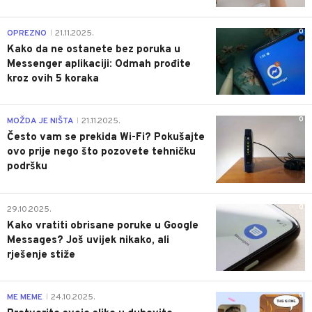
0
OPREZNO
21.11.2025.
|
Kako da ne ostanete bez poruka u
Messenger aplikaciji: Odmah prođite
kroz ovih 5 koraka
0
MOŽDA JE NIŠTA
21.11.2025.
|
Često vam se prekida Wi-Fi? Pokušajte
ovo prije nego što pozovete tehničku
podršku
0
29.10.2025.
Kako vratiti obrisane poruke u Google
Messages? Još uvijek nikako, ali
rješenje stiže
0
ME MEME
24.10.2025.
|