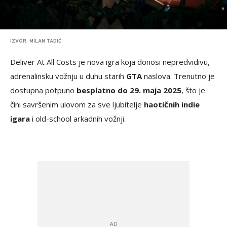
IZVOR: MILAN TADIĆ
Deliver At All Costs je nova igra koja donosi nepredvidivu,
adrenalinsku vožnju u duhu starih
GTA
naslova. Trenutno je
dostupna potpuno
besplatno do 29. maja 2025
, što je
čini savršenim ulovom za sve ljubitelje
haotičnih indie
igara
i old-school arkadnih vožnji.