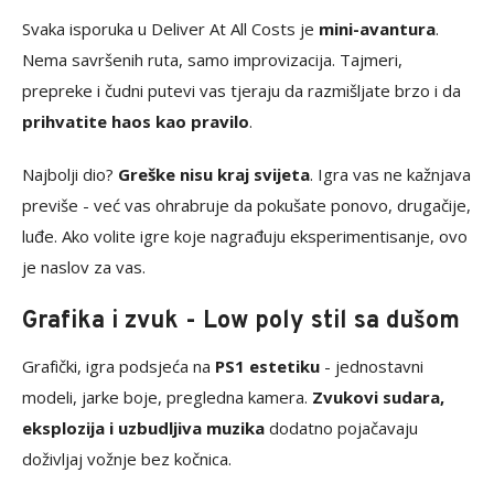
Svaka isporuka u Deliver At All Costs je
mini-avantura
.
Nema savršenih ruta, samo improvizacija. Tajmeri,
prepreke i čudni putevi vas tjeraju da razmišljate brzo i da
prihvatite haos kao pravilo
.
Najbolji dio?
Greške nisu kraj svijeta
. Igra vas ne kažnjava
previše - već vas ohrabruje da pokušate ponovo, drugačije,
luđe. Ako volite igre koje nagrađuju eksperimentisanje, ovo
je naslov za vas.
Grafika i zvuk - Low poly stil sa dušom
Grafički, igra podsjeća na
PS1 estetiku
- jednostavni
modeli, jarke boje, pregledna kamera.
Zvukovi sudara,
eksplozija i uzbudljiva muzika
dodatno pojačavaju
doživljaj vožnje bez kočnica.