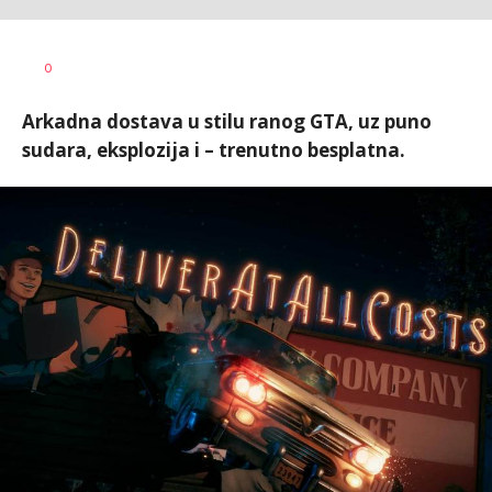
Milan
AUTOR
0
Tadić
Arkadna dostava u stilu ranog GTA, uz puno
sudara, eksplozija i – trenutno besplatna.