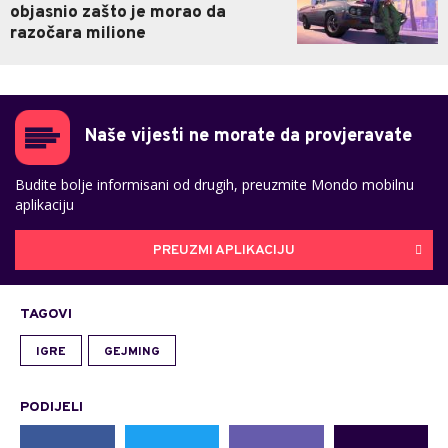
objasnio zašto je morao da
razočara milione
Naše vijesti ne morate da provjeravate
Budite bolje informisani od drugih, preuzmite Mondo mobilnu
aplikaciju
PREUZMI APLIKACIJU
TAGOVI
IGRE
GEJMING
PODIJELI