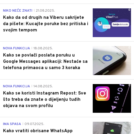
0
NIKO NEĆE ZNATI
21.08.2025.
|
Kako da od drugih na Viberu sakrijete
da pišete: Kucajte poruke bez pritiska i
svojim tempom
0
NOVA FUNKCIJA
18.08.2025.
|
Kako se povlači poslata poruku u
Google Messages aplikaciji: Nestaće sa
telefona primaoca u samo 3 koraka
0
NOVA FUNKCIJA
14.08.2025.
|
Kako se koristi Instagram Repost: Sve
što treba da znate o dijeljenju tuđih
objava na svom profilu
0
IMA SPASA
09.07.2025.
|
Kako vratiti obrisane WhatsApp