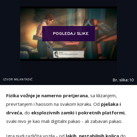
POGLEDAJ SLIKE
IZVOR: MILAN TADIĆ
Br. slika: 10
Fizika vožnje je namerno pretjerana
, sa klizanjem,
prevrtanjem i haosom na svakom koraku. Od
pješaka i
drveća
, do
eksplozivnih zamki i pokretnih platformi
,
svaki nivo je kao mali digitalni pakao - ali zabavan pakao.
Igra nudi različita vozila - od
lakih, nestabilnih kolica
do