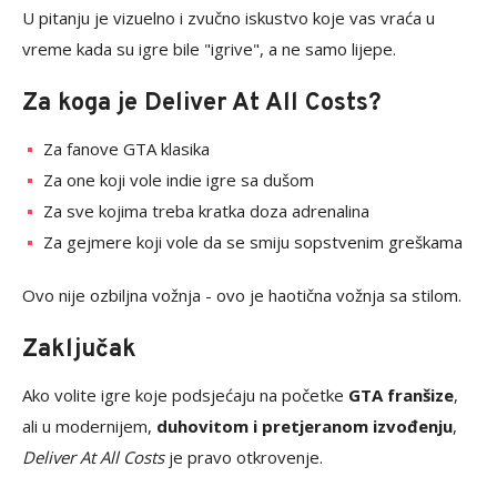
U pitanju je vizuelno i zvučno iskustvo koje vas vraća u
vreme kada su igre bile "igrive", a ne samo lijepe.
Za koga je Deliver At All Costs?
Za fanove GTA klasika
Za one koji vole indie igre sa dušom
Za sve kojima treba kratka doza adrenalina
Za gejmere koji vole da se smiju sopstvenim greškama
Ovo nije ozbiljna vožnja - ovo je haotična vožnja sa stilom.
Zaključak
Ako volite igre koje podsjećaju na početke
GTA franšize
,
ali u modernijem,
duhovitom i pretjeranom izvođenju
,
Deliver At All Costs
je pravo otkrovenje.