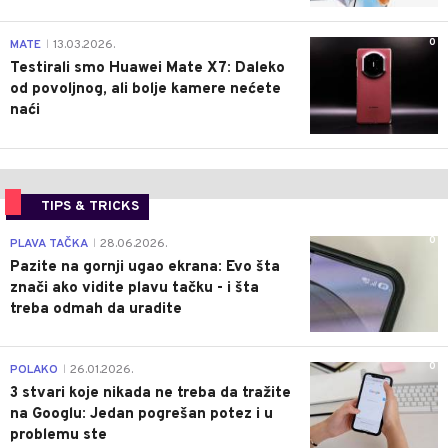
0
MATE
13.03.2026.
|
Testirali smo Huawei Mate X7: Daleko
od povoljnog, ali bolje kamere nećete
naći
TIPS & TRICKS
0
PLAVA TAČKA
28.06.2026.
|
Pazite na gornji ugao ekrana: Evo šta
znači ako vidite plavu tačku - i šta
treba odmah da uradite
0
POLAKO
26.01.2026.
|
3 stvari koje nikada ne treba da tražite
na Googlu: Jedan pogrešan potez i u
problemu ste