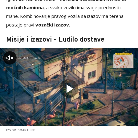
moćnih kamiona
, a svako vozilo ima svoje prednosti i
mane. Kombinovanje pravog vozila sa izazovima terena
postaje pravi
vozački izazov
.
Misije i izazovi - Ludilo dostave
zvuk
IZVOR: SMARTLIFE