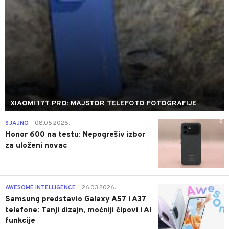
XIAOMI 17T PRO: MAJSTOR TELEFOTO FOTOGRAFIJE
0
SJAJNO
08.05.2026.
|
Honor 600 na testu: Nepogrešiv izbor
za uloženi novac
0
AWESOME INTELLIGENCE
26.03.2026.
|
Samsung predstavio Galaxy A57 i A37
telefone: Tanji dizajn, moćniji čipovi i AI
funkcije