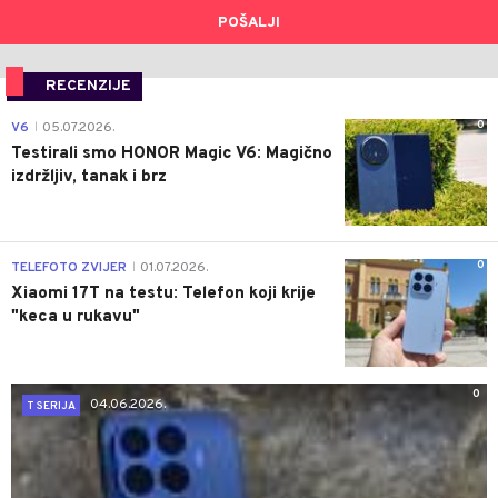
POŠALJI
RECENZIJE
0
V6
05.07.2026.
|
Testirali smo HONOR Magic V6: Magično
izdržljiv, tanak i brz
0
TELEFOTO ZVIJER
01.07.2026.
|
Xiaomi 17T na testu: Telefon koji krije
"keca u rukavu"
0
04.06.2026.
T SERIJA