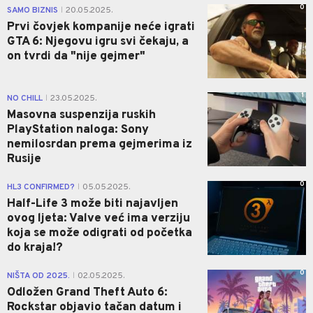
0
SAMO BIZNIS
20.05.2025.
|
Prvi čovjek kompanije neće igrati
GTA 6: Njegovu igru svi čekaju, a
on tvrdi da "nije gejmer"
1
NO CHILL
23.05.2025.
|
Masovna suspenzija ruskih
PlayStation naloga: Sony
nemilosrdan prema gejmerima iz
Rusije
0
HL3 CONFIRMED?
05.05.2025.
|
Half-Life 3 može biti najavljen
ovog ljeta: Valve već ima verziju
koja se može odigrati od početka
do kraja!?
0
NIŠTA OD 2025.
02.05.2025.
|
Odložen Grand Theft Auto 6:
Rockstar objavio tačan datum i