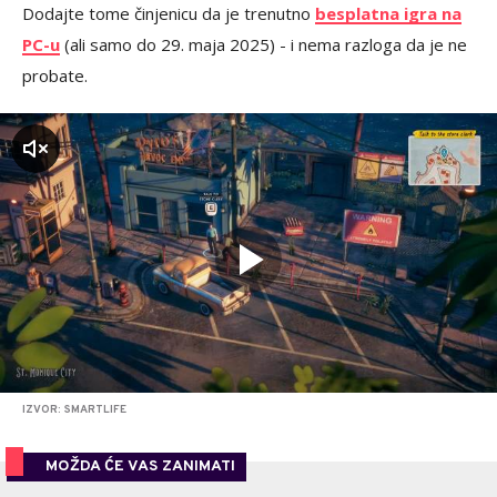
Dodajte tome činjenicu da je trenutno
besplatna igra na
PC-u
(ali samo do 29. maja 2025) - i nema razloga da je ne
probate.
zvuk
IZVOR: SMARTLIFE
MOŽDA ĆE VAS ZANIMATI