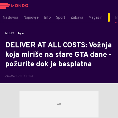
Naslovna
Najnovije
Info
Sport
Zabava
Magazin
M
MobIT
Igre
DELIVER AT ALL COSTS: Vožnja
koja miriše na stare GTA dane -
požurite dok je besplatna
26.05.2025. / 17:53