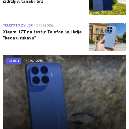
izdržljiv, tanak i brz
0
TELEFOTO ZVIJER
01.07.2026.
|
Xiaomi 17T na testu: Telefon koji krije
"keca u rukavu"
0
04.06.2026.
T SERIJA