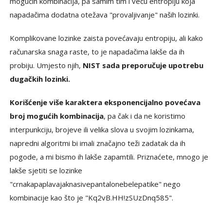
mogućih kombinacija, pa samim tim i veću entropiju koja
napadačima dodatna otežava "provaljivanje" naših lozinki.
Komplikovane lozinke zaista povećavaju entropiju, ali kako
računarska snaga raste, to je napadačima lakše da ih
probiju. Umjesto njih,
NIST sada preporučuje upotrebu
dugačkih lozinki.
Korišćenje više karaktera eksponencijalno povećava
broj mogućih kombinacija
, pa čak i da ne koristimo
interpunkciju, brojeve ili velika slova u svojim lozinkama,
napredni algoritmi bi imali značajno teži zadatak da ih
pogode, a mi bismo ih lakše zapamtili. Priznaćete, mnogo je
lakše sjetiti se lozinke
"crnakapaplavajaknasivepantalonebelepatike" nego
kombinacije kao što je "Kq2vB.HH!zSUzDnq585".