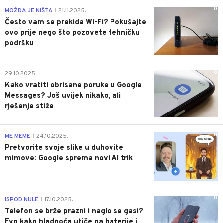
0
MOŽDA JE NIŠTA
21.11.2025.
|
Često vam se prekida Wi-Fi? Pokušajte
ovo prije nego što pozovete tehničku
podršku
0
29.10.2025.
Kako vratiti obrisane poruke u Google
Messages? Još uvijek nikako, ali
rješenje stiže
0
ME MEME
24.10.2025.
|
Pretvorite svoje slike u duhovite
mimove: Google sprema novi AI trik
0
ISPOD NULE
17.10.2025.
|
Telefon se brže prazni i naglo se gasi?
Evo kako hladnoća utiče na baterije i