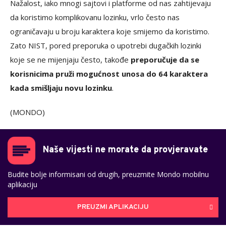
Nažalost, iako mnogi sajtovi i platforme od nas zahtijevaju
da koristimo komplikovanu lozinku, vrlo često nas
ograničavaju u broju karaktera koje smijemo da koristimo.
Zato NIST, pored preporuka o upotrebi dugačkih lozinki
koje se ne mijenjaju često, takođe
preporučuje da se
korisnicima pruži mogućnost unosa do 64 karaktera
kada smišljaju novu lozinku
.
(MONDO)
Naše vijesti ne morate da provjeravate
Budite bolje informisani od drugih, preuzmite Mondo mobilnu
aplikaciju
PREUZMI APLIKACIJU