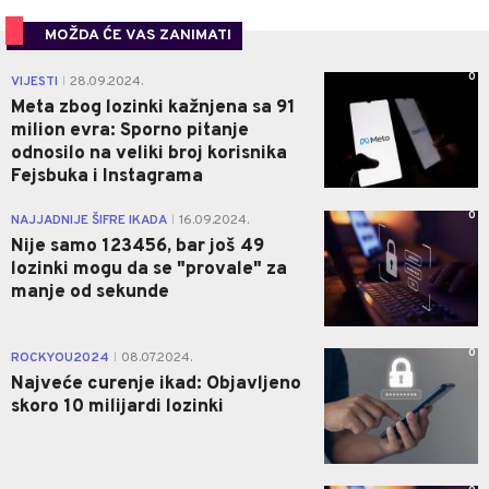
MOŽDA ĆE VAS ZANIMATI
0
VIJESTI
28.09.2024.
|
Meta zbog lozinki kažnjena sa 91
milion evra: Sporno pitanje
odnosilo na veliki broj korisnika
Fejsbuka i Instagrama
0
NAJJADNIJE ŠIFRE IKADA
16.09.2024.
|
Nije samo 123456, bar još 49
lozinki mogu da se "provale" za
manje od sekunde
0
ROCKYOU2024
08.07.2024.
|
Najveće curenje ikad: Objavljeno
skoro 10 milijardi lozinki