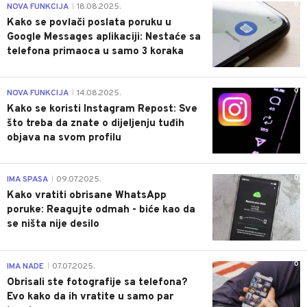
0
NOVA FUNKCIJA
18.08.2025.
|
Kako se povlači poslata poruku u
Google Messages aplikaciji: Nestaće sa
telefona primaoca u samo 3 koraka
0
NOVA FUNKCIJA
14.08.2025.
|
Kako se koristi Instagram Repost: Sve
što treba da znate o dijeljenju tuđih
objava na svom profilu
0
IMA SPASA
09.07.2025.
|
Kako vratiti obrisane WhatsApp
poruke: Reagujte odmah - biće kao da
se ništa nije desilo
0
IMA NADE
07.07.2025.
|
Obrisali ste fotografije sa telefona?
Evo kako da ih vratite u samo par