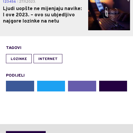
0
123456
27.11.2023.
|
Ljudi uopšte ne mijenjaju navike:
I ove 2023. – ovo su ubjedljivo
najgore lozinke na netu
TAGOVI
LOZINKE
INTERNET
PODIJELI