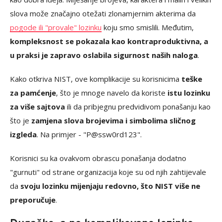
slova može značajno otežati zlonamjernim akterima da
pogode ili "provale" lozinku
koju smo smislili. Međutim,
kompleksnost se pokazala kao kontraproduktivna, a
u praksi je zapravo oslabila sigurnost naših naloga
.
Kako otkriva NIST, ove komplikacije su korisnicima
teške
za pamćenje
, što je mnoge navelo da koriste
istu lozinku
za više sajtova
ili da pribjegnu predvidivom ponašanju kao
što je
zamjena slova brojevima i simbolima sličnog
izgleda
. Na primjer - "P@ssw0rd123".
Korisnici su ka ovakvom obrascu ponašanja dodatno
"gurnuti" od strane organizacija koje su od njih zahtijevale
da
svoju lozinku mijenjaju redovno, što NIST više ne
preporučuje
.