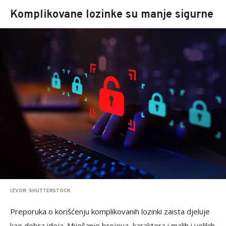
Komplikovane lozinke su manje sigurne
IZVOR: SHUTTERSTOCK
Preporuka o korišćenju komplikovanih lozinki zaista djeluje
kao dobra ideja. Miješanje brojeva, karaktera i malih i velikih