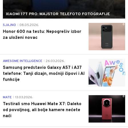
XIAOMI 17T PRO: MAJSTOR TELEFOTO FOTOGRAFIJE
0
SJAJNO
08.05.2026.
|
Honor 600 na testu: Nepogrešiv izbor
za uloženi novac
0
AWESOME INTELLIGENCE
26.03.2026.
|
Samsung predstavio Galaxy A57 i A37
telefone: Tanji dizajn, moćniji čipovi i AI
funkcije
0
MATE
13.03.2026.
|
Testirali smo Huawei Mate X7: Daleko
od povoljnog, ali bolje kamere nećete
naći