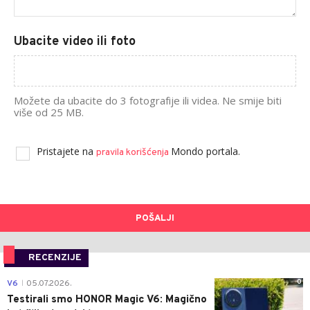
Ubacite video ili foto
Možete da ubacite do 3 fotografije ili videa. Ne smije biti
više od 25 MB.
Pristajete na
Mondo portala.
pravila korišćenja
POŠALJI
RECENZIJE
0
V6
05.07.2026.
|
Testirali smo HONOR Magic V6: Magično