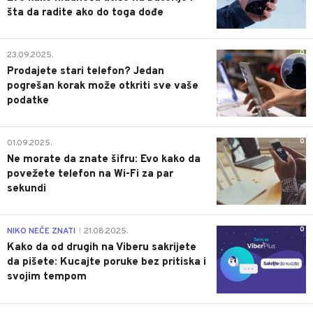
šta da radite ako do toga dođe
0
23.09.2025.
Prodajete stari telefon? Jedan
pogrešan korak može otkriti sve vaše
podatke
0
01.09.2025.
Ne morate da znate šifru: Evo kako da
povežete telefon na Wi-Fi za par
sekundi
0
NIKO NEĆE ZNATI
21.08.2025.
|
Kako da od drugih na Viberu sakrijete
da pišete: Kucajte poruke bez pritiska i
svojim tempom