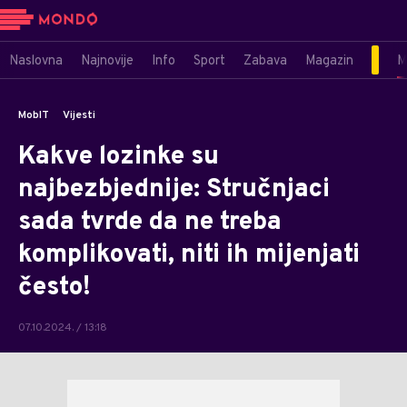
Naslovna
Najnovije
Info
Sport
Zabava
Magazin
M
MobIT
Vijesti
Kakve lozinke su
najbezbjednije: Stručnjaci
sada tvrde da ne treba
komplikovati, niti ih mijenjati
često!
07.10.2024. / 13:18