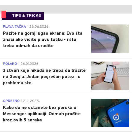
TIPS & TRICKS
0
PLAVA TAČKA
28.06.2026.
|
Pazite na gornji ugao ekrana: Evo šta
znači ako vidite plavu tačku - i šta
treba odmah da uradite
0
POLAKO
26.01.2026.
|
3 stvari koje nikada ne treba da tražite
na Googlu: Jedan pogrešan potez i u
problemu ste
0
OPREZNO
21.11.2025.
|
Kako da ne ostanete bez poruka u
Messenger aplikaciji: Odmah prođite
kroz ovih 5 koraka