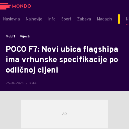
Naslovna
Najnovije
Info
Sport
Zabava
Magazin
M
MobIT
Vijesti
POCO F7: Novi ubica flagshipa
ima vrhunske specifikacije po
odličnoj cijeni
25.06.2025. / 17:44