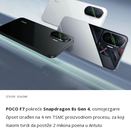
IZVOR: XIAOMI
POCO F7
pokreće
Snapdragon 8s Gen 4
, osmojezgarni
čipset izrađen na 4 nm TSMC proizvodnom procesu, za koji
Xiaomi tvrdi da postiže 2 miliona poena u Antutu