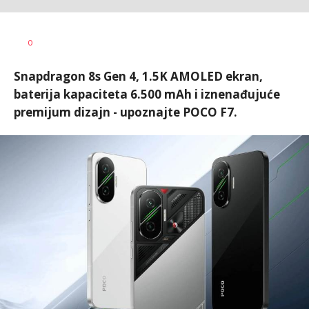
Vesna
AUTOR
0
Kerkez
Snapdragon 8s Gen 4, 1.5K AMOLED ekran,
baterija kapaciteta 6.500 mAh i iznenađujuće
premijum dizajn - upoznajte POCO F7.