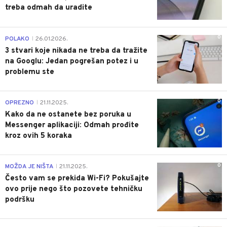
treba odmah da uradite
0
POLAKO
26.01.2026.
|
3 stvari koje nikada ne treba da tražite
na Googlu: Jedan pogrešan potez i u
problemu ste
0
OPREZNO
21.11.2025.
|
Kako da ne ostanete bez poruka u
Messenger aplikaciji: Odmah prođite
kroz ovih 5 koraka
0
MOŽDA JE NIŠTA
21.11.2025.
|
Često vam se prekida Wi-Fi? Pokušajte
ovo prije nego što pozovete tehničku
podršku