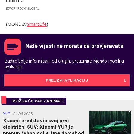
POCO F7
IZVOR: POCO GLOBAL
(MONDO/
SmartLife
)
Naše vijesti ne morate da provjeravate
Budite bolje informisani od drugih, preuzmite Mondo mobilnu
aplikaciju
PREUZMI APLIKACIJU
MOŽDA ĆE VAS ZANIMATI
0
YU7
24.05.2025.
|
Xiaomi predstavio svoj prvi
električni SUV: Xiaomi YU7 je
prepun tehnologije, ima domet od