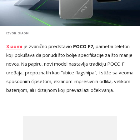
IZVOR: XIAOMI
Xiaomi
je zvanično predstavio
POCO F7
, pametni telefon
koji pokušava da ponudi što bolje specifikacije za što manje
novca. Na papiru, novi model nastavlja tradiciju POCO F
uređaja, prepoznatih kao "ubice flagshipa", i stiže sa veoma
sposobnim čipsetom, ekranom impresivnih odlika, velikom
baterijom, ali i dizajnom koji prevazilazi očekivanja.