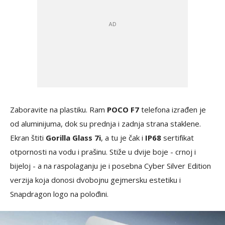
Zaboravite na plastiku. Ram
POCO F7
telefona izrađen je
od aluminijuma, dok su prednja i zadnja strana staklene.
Ekran štiti
Gorilla Glass 7i
, a tu je čak i
IP68
sertifikat
otpornosti na vodu i prašinu. Stiže u dvije boje - crnoj i
bijeloj - a na raspolaganju je i posebna Cyber Silver Edition
verzija koja donosi dvobojnu gejmersku estetiku i
Snapdragon logo na polođini.