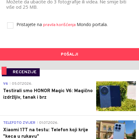
Možete da ubacite do 3 fotografije ili videa. Ne smije biti
više od 25 MB.
Pristajete na
Mondo portala.
pravila korišćenja
POŠALJI
RECENZIJE
0
V6
05.07.2026.
|
Testirali smo HONOR Magic V6: Magično
izdržljiv, tanak i brz
0
TELEFOTO ZVIJER
01.07.2026.
|
Xiaomi 17T na testu: Telefon koji krije
"keca u rukavu"