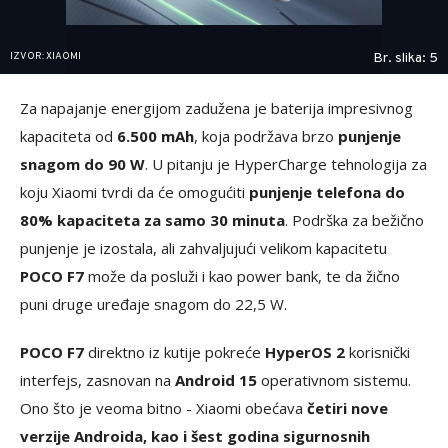
IZVOR: XIAOMI
Br. slika: 5
Za napajanje energijom zadužena je baterija impresivnog
kapaciteta od
6.500 mAh
, koja podržava brzo
punjenje
snagom do 90 W
. U pitanju je HyperCharge tehnologija za
koju Xiaomi tvrdi da će omogućiti
punjenje telefona do
80% kapaciteta za samo 30 minuta
. Podrška za bežično
punjenje je izostala, ali zahvaljujući velikom kapacitetu
POCO F7
može da posluži i kao power bank, te da žično
puni druge uređaje snagom do 22,5 W.
POCO F7
direktno iz kutije pokreće
HyperOS 2
korisnički
interfejs, zasnovan na
Android 15
operativnom sistemu.
Ono što je veoma bitno - Xiaomi obećava
četiri nove
verzije Androida, kao i šest godina sigurnosnih