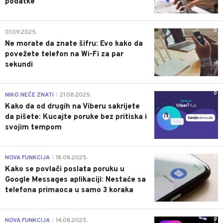
podatke
0
01.09.2025.
Ne morate da znate šifru: Evo kako da
povežete telefon na Wi-Fi za par
sekundi
0
NIKO NEĆE ZNATI
21.08.2025.
|
Kako da od drugih na Viberu sakrijete
da pišete: Kucajte poruke bez pritiska i
svojim tempom
0
NOVA FUNKCIJA
18.08.2025.
|
Kako se povlači poslata poruku u
Google Messages aplikaciji: Nestaće sa
telefona primaoca u samo 3 koraka
0
NOVA FUNKCIJA
14.08.2025.
|