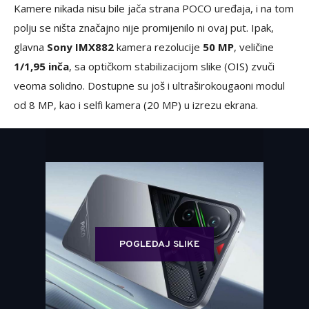
Kamere nikada nisu bile jača strana POCO uređaja, i na tom
polju se ništa značajno nije promijenilo ni ovaj put. Ipak,
glavna
Sony IMX882
kamera rezolucije
50 MP
, veličine
1/1,95 inča
, sa optičkom stabilizacijom slike (OIS) zvuči
veoma solidno. Dostupne su još i ultraširokougaoni modul
od 8 MP, kao i selfi kamera (20 MP) u izrezu ekrana.
POGLEDAJ SLIKE