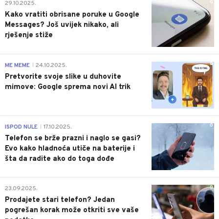
0
29.10.2025.
Kako vratiti obrisane poruke u Google
Messages? Još uvijek nikako, ali
rješenje stiže
0
ME MEME
24.10.2025.
|
Pretvorite svoje slike u duhovite
mimove: Google sprema novi AI trik
0
ISPOD NULE
17.10.2025.
|
Telefon se brže prazni i naglo se gasi?
Evo kako hladnoća utiče na baterije i
šta da radite ako do toga dođe
0
23.09.2025.
Prodajete stari telefon? Jedan
pogrešan korak može otkriti sve vaše