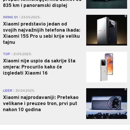
835 km i panoramski displej
0
XRING O1
23.05.2025.
|
Xiaomi predstavio jedan od
svojih najvažnijih telefona ikada:
Xiaomi 15S Pro u sebi krije veliku
tajnu
0
TOP
21.05.2025.
|
Xiaomi nije uspio da sakrije šta
smjera: Procurilo kako će
izgledati Xiaomi 16
0
LIDER
30.04.2025.
|
Xiaomi najprodavaniji: Pretekao
velikane i preuzeo tron, prvi put
nakon 10 godina