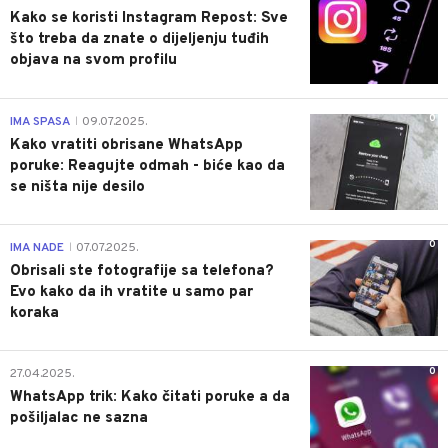
Kako se koristi Instagram Repost: Sve
što treba da znate o dijeljenju tuđih
objava na svom profilu
0
IMA SPASA
09.07.2025.
|
Kako vratiti obrisane WhatsApp
poruke: Reagujte odmah - biće kao da
se ništa nije desilo
0
IMA NADE
07.07.2025.
|
Obrisali ste fotografije sa telefona?
Evo kako da ih vratite u samo par
koraka
0
27.04.2025.
WhatsApp trik: Kako čitati poruke a da
pošiljalac ne sazna