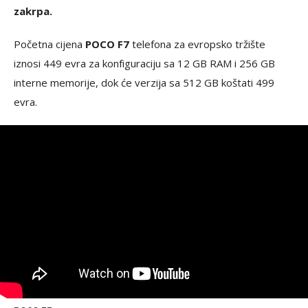
zakrpa.
Početna cijena
POCO F7
telefona za evropsko tržište
iznosi 449 evra za konfiguraciju sa 12 GB RAM i 256 GB
interne memorije, dok će verzija sa 512 GB koštati 499
evra.