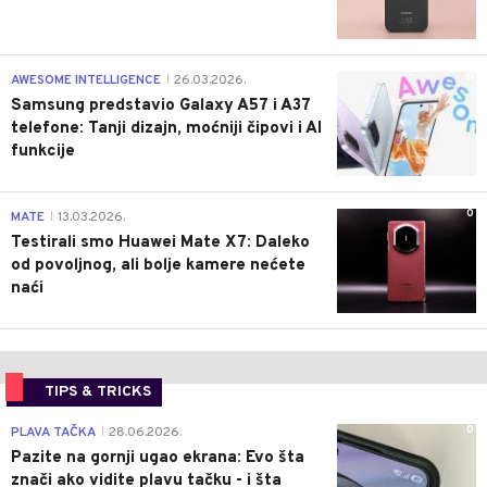
0
AWESOME INTELLIGENCE
26.03.2026.
|
Samsung predstavio Galaxy A57 i A37
telefone: Tanji dizajn, moćniji čipovi i AI
funkcije
0
MATE
13.03.2026.
|
Testirali smo Huawei Mate X7: Daleko
od povoljnog, ali bolje kamere nećete
naći
TIPS & TRICKS
0
PLAVA TAČKA
28.06.2026.
|
Pazite na gornji ugao ekrana: Evo šta
znači ako vidite plavu tačku - i šta