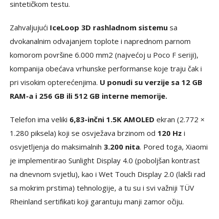
sintetičkom testu.
Zahvaljujući
IceLoop 3D rashladnom sistemu
sa
dvokanalnim odvajanjem toplote i naprednom parnom
komorom površine 6.000 mm2 (najvećoj u Poco F seriji),
kompanija obećava vrhunske performanse koje traju čak i
pri visokim opterećenjima.
U ponudi su verzije sa 12 GB
RAM-a i 256 GB ili 512 GB interne memorije.
Telefon ima veliki
6,83-inčni 1.5K AMOLED
ekran (2.772 ×
1.280 piksela) koji se osvježava brzinom od
120 Hz
i
osvjetljenja do maksimalnih
3.200 nita
. Pored toga, Xiaomi
je implementirao Sunlight Display 4.0 (poboljšan kontrast
na dnevnom svjetlu), kao i Wet Touch Display 2.0 (lakši rad
sa mokrim prstima) tehnologije, a tu su i svi važniji TÜV
Rheinland sertifikati koji garantuju manji zamor očiju.