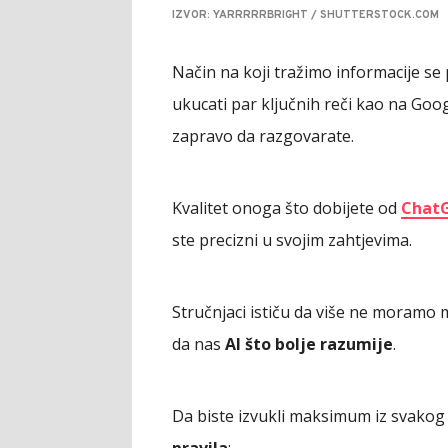
IZVOR: YARRRRRBRIGHT / SHUTTERSTOCK.COM
Način na koji tražimo informacije se 
ukucati par ključnih reči kao na Goo
zapravo da razgovarate.
Kvalitet onoga što dobijete od
Chat
ste precizni u svojim zahtjevima.
Stručnjaci ističu da više ne moramo m
da nas
AI što bolje razumije
.
Da biste izvukli maksimum iz svakog 
pravila
: