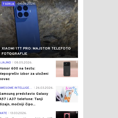
0
04.06.2026.
T SERIJA
XIAOMI 17T PRO: MAJSTOR TELEFOTO
FOTOGRAFIJE
0
SJAJNO
08.05.2026.
|
Honor 600 na testu:
Nepogrešiv izbor za uloženi
novac
0
AWESOME INTELLIGENCE
26.03.2026.
|
Samsung predstavio Galaxy
A57 i A37 telefone: Tanji
dizajn, moćniji čipo...
0
MATE
13.03.2026.
|