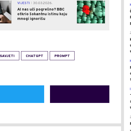
0
0
VIJESTI
30.03.2026.
|
AI nas uči pogrešno? BBC
otkrio šokantnu istinu koju
mnogi ignorišu
SAVJETI
CHATGPT
PROMPT