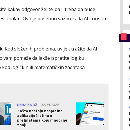
ite kakav odgovor želite: da li treba da bude
rofesionalan. Ovo je posebno važno kada AI koristite
ak
. Kod složenih problema, uvijek tražite da AI
o vam pomaže da lakše ispratite logiku i
o kod logičkih ili matematičkih zadataka.
0
0
NEMA ZA DŽ
02.04.2026.
|
Zašto nestaju besplatne
aplikacije? Istina o
pretplatama koju mnogi ne
znaju