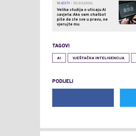
VIJESTI
30.03.2026.
|
Velika studija o uticaju AI
savjeta: Ako vam chatbot
piše da ste sve u pravu, ne
vjerujte mu
TAGOVI
AI
VJEŠTAČKA INTELIGENCIJA
PODIJELI