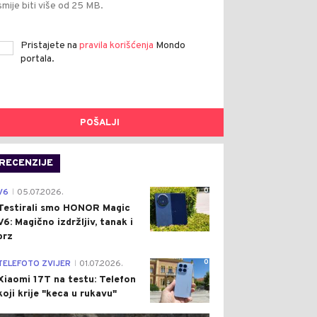
smije biti više od 25 MB.
Pristajete na
pravila korišćenja
Mondo
portala.
POŠALJI
RECENZIJE
0
V6
05.07.2026.
|
Testirali smo HONOR Magic
V6: Magično izdržljiv, tanak i
brz
0
TELEFOTO ZVIJER
01.07.2026.
|
Xiaomi 17T na testu: Telefon
koji krije "keca u rukavu"