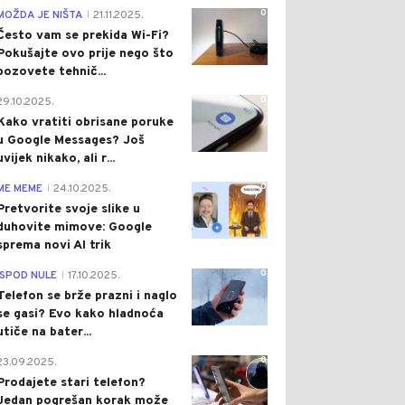
0
MOŽDA JE NIŠTA
21.11.2025.
|
Često vam se prekida Wi-Fi?
Pokušajte ovo prije nego što
pozovete tehnič...
0
29.10.2025.
Kako vratiti obrisane poruke
u Google Messages? Još
uvijek nikako, ali r...
0
ME MEME
24.10.2025.
|
Pretvorite svoje slike u
duhovite mimove: Google
sprema novi AI trik
0
ISPOD NULE
17.10.2025.
|
Telefon se brže prazni i naglo
se gasi? Evo kako hladnoća
utiče na bater...
0
23.09.2025.
Prodajete stari telefon?
Jedan pogrešan korak može