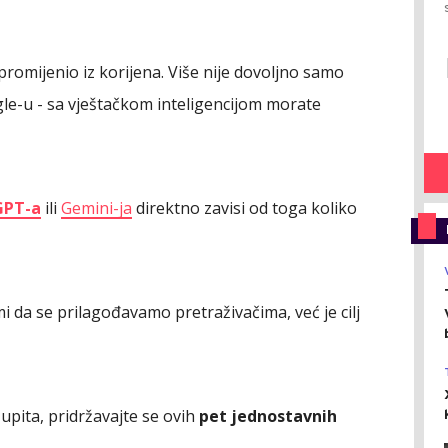
promijenio iz korijena. Više nije dovoljno samo
gle-u - sa vještačkom inteligencijom morate
GPT-a
ili
Gemini-ja
direktno zavisi od toga koliko
i da se prilagođavamo pretraživačima, već je cilj
upita, pridržavajte se ovih
pet jednostavnih