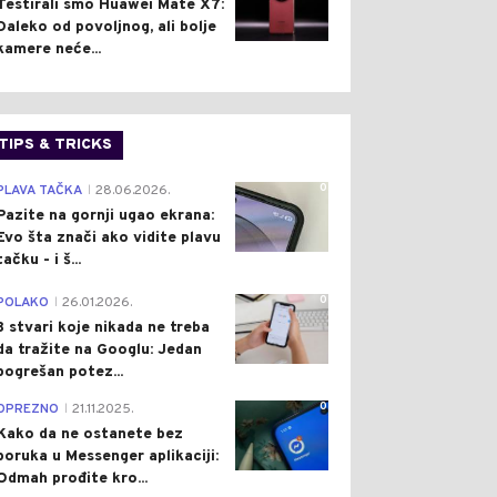
Testirali smo Huawei Mate X7:
Daleko od povoljnog, ali bolje
kamere neće...
TIPS & TRICKS
0
PLAVA TAČKA
28.06.2026.
|
Pazite na gornji ugao ekrana:
Evo šta znači ako vidite plavu
tačku - i š...
0
POLAKO
26.01.2026.
|
3 stvari koje nikada ne treba
da tražite na Googlu: Jedan
pogrešan potez...
0
OPREZNO
21.11.2025.
|
Kako da ne ostanete bez
poruka u Messenger aplikaciji:
Odmah prođite kro...