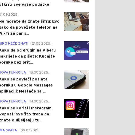
otkriti sve vaše podatke
0
01.09.2025.
Ne morate da znate šifru: Evo
kako da povežete telefon na
Wi-Fi za par s...
0
NIKO NEĆE ZNATI
21.08.2025.
|
Kako da od drugih na Viberu
sakrijete da pišete: Kucajte
poruke bez prit...
0
NOVA FUNKCIJA
18.08.2025.
|
Kako se povlači poslata
poruku u Google Messages
aplikaciji: Nestaće sa ...
0
NOVA FUNKCIJA
14.08.2025.
|
Kako se koristi Instagram
Repost: Sve što treba da
znate o dijeljenju tu...
0
IMA SPASA
09.07.2025.
|