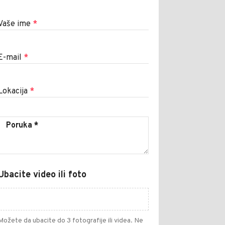
Vaše ime
*
E-mail
*
Lokacija
*
Ubacite video ili foto
Možete da ubacite do 3 fotografije ili videa. Ne