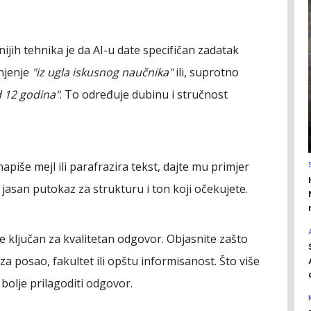
nijih tehnika je da AI-u date specifičan zadatak
šnjenje
"iz ugla iskusnog naučnika"
ili, suprotno
d 12 godina"
. To određuje dubinu i stručnost
 napiše mejl ili parafrazira tekst, dajte mu primjer
ao jasan putokaz za strukturu i ton koji očekujete.
je ključan za kvalitetan odgovor. Objasnite zašto
 za posao, fakultet ili opštu informisanost. Što više
 bolje prilagoditi odgovor.