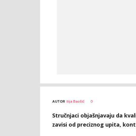
AUTOR
Ilija Baošić
0
Stručnjaci objašnjavaju da kva
zavisi od preciznog upita, kon