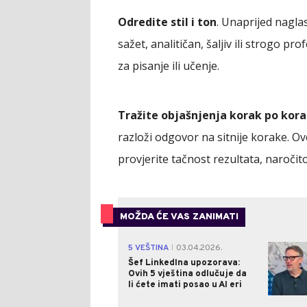
Odredite stil i ton
. Unaprijed naglas
sažet, analitičan, šaljiv ili strogo p
za pisanje ili učenje.
Tražite objašnjenja korak po kor
razloži odgovor na sitnije korake. Ov
provjerite tačnost rezultata, naročit
MOŽDA ĆE VAS ZANIMATI
5 VEŠTINA
03.04.2026.
|
Šef LinkedIna upozorava:
Ovih 5 vještina odlučuje da
li ćete imati posao u AI eri