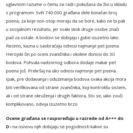
uglavnom razume o čemu se radi i pokušava da živi u skladu
s programom. Svih 740.000 građana dele konačan broj
poena, za koje non-stop moraju da se bore, kako ne bi pali
u socijalnom rezultatu, jer svaki skok druge osobe znači
pad za ostale. A bodovi se dobijaju i gube izuzetno lako.
Recimo, kazna u saobraćaju odnosi najmanje pet poena.
Herojski čin po oceni zvaničnika i okoline donosi do 30
bodova. Pohvala nadzornog odbora dodaje makar pet
poena još. Prekršaj na ulici odnosi najmsnje pet poena…
Ipak, pre dodavanja i oduzimanja bodova svaka akcija mora
biti verifikovana od strane zvaničnika, koji kontrolišu sistem,
ali i od strane okruženja i drugih faktora, što se, iako zvuči
komplikovano, odvija izuzetno brzo.
Ocene građana se raspoređuju u razrede od A+++ do
D
i na osnovu njih dobijaju se pogodnosti kakve su