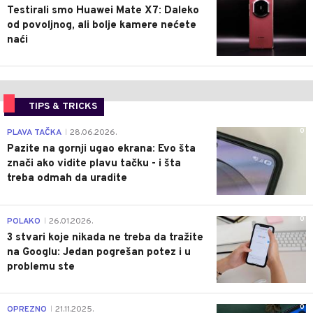
Testirali smo Huawei Mate X7: Daleko
od povoljnog, ali bolje kamere nećete
naći
TIPS & TRICKS
0
PLAVA TAČKA
28.06.2026.
|
Pazite na gornji ugao ekrana: Evo šta
znači ako vidite plavu tačku - i šta
treba odmah da uradite
0
POLAKO
26.01.2026.
|
3 stvari koje nikada ne treba da tražite
na Googlu: Jedan pogrešan potez i u
problemu ste
0
OPREZNO
21.11.2025.
|