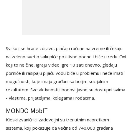
Svi koji se hrane zdravo, plaćaju račune na vreme ili čekaju
na zeleno svetlo sakupiće pozitivne poene i biće u redu. Oni
koji to ne čine, igraju video igre 10 sati dnevno, gledaju
porniće ili rasipaju pijaću vodu biće u problemu i neće imati
mogućnosti, koje imaju građani sa boljim socijalnim
rezultatom. Sve aktivnosti i bodovi javno su dostupni svima
- vlastima, prijateljima, kolegama i rođacima.
MONDO MobIT
Kieski zvaničnici zadovoljni su trenutnim napretkom
sistema, koji pokazuje da većina od 740.000 građana