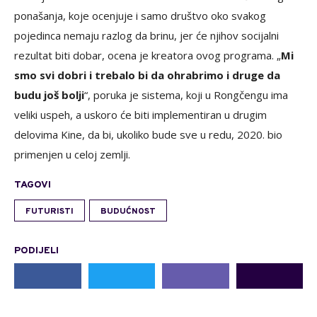
ponašanja, koje ocenjuje i samo društvo oko svakog
pojedinca nemaju razlog da brinu, jer će njihov socijalni
rezultat biti dobar, ocena je kreatora ovog programa. „
Mi
smo svi dobri i trebalo bi da ohrabrimo i druge da
budu još bolji
“, poruka je sistema, koji u Rongčengu ima
veliki uspeh, a uskoro će biti implementiran u drugim
delovima Kine, da bi, ukoliko bude sve u redu, 2020. bio
primenjen u celoj zemlji.
TAGOVI
FUTURISTI
BUDUĆNOST
PODIJELI