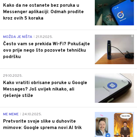
Kako da ne ostanete bez poruka u
Messenger aplikaciji: Odmah prođite
kroz ovih 5 koraka
0
MOŽDA JE NIŠTA
21.11.2025.
|
Često vam se prekida Wi-Fi? Pokušajte
ovo prije nego što pozovete tehničku
podršku
0
29.10.2025.
Kako vratiti obrisane poruke u Google
Messages? Još uvijek nikako, ali
rješenje stiže
0
ME MEME
24.10.2025.
|
Pretvorite svoje slike u duhovite
mimove: Google sprema novi AI trik