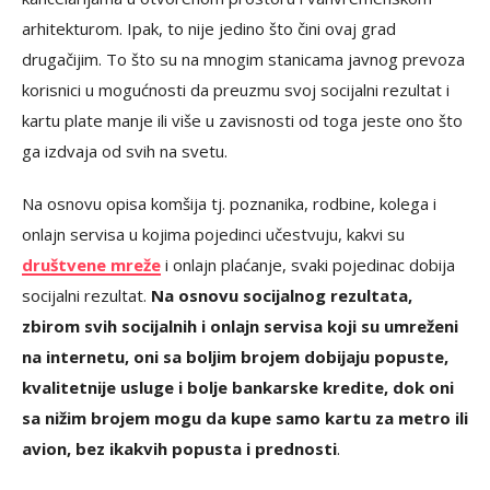
arhitekturom. Ipak, to nije jedino što čini ovaj grad
drugačijim. To što su na mnogim stanicama javnog prevoza
korisnici u mogućnosti da preuzmu svoj socijalni rezultat i
kartu plate manje ili više u zavisnosti od toga jeste ono što
ga izdvaja od svih na svetu.
Na osnovu opisa komšija tj. poznanika, rodbine, kolega i
onlajn servisa u kojima pojedinci učestvuju, kakvi su
društvene mreže
i onlajn plaćanje, svaki pojedinac dobija
socijalni rezultat.
Na osnovu socijalnog rezultata,
zbirom svih socijalnih i onlajn servisa koji su umreženi
na internetu, oni sa boljim brojem dobijaju popuste,
kvalitetnije usluge i bolje bankarske kredite, dok oni
sa nižim brojem mogu da kupe samo kartu za metro ili
avion, bez ikakvih popusta i prednosti
.