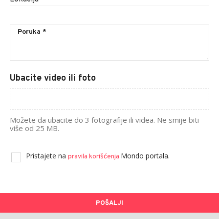
Ubacite video ili foto
Možete da ubacite do 3 fotografije ili videa. Ne smije biti
više od 25 MB.
Pristajete na
Mondo portala.
pravila korišćenja
POŠALJI