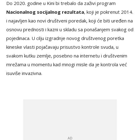
Do 2020. godine u Kini bi trebalo da zaživi program
Nacionalnog socijalnog rezultata
, koji je pokrenut 2014.
i najavljen kao novi društveni poredak, koji će biti uređen na
osnovu prednosti i kazni u skladu sa ponašanjem svakog od
pojedinaca. U cilju izgradnje novog društvenog poretka
kineske vlasti pojačavaju prisustvo kontrole svuda, u
svakom kutku zemlje, posebno na internetu i društvenim
mrežama u momentu kad mnogi misle da je kontrola već
isuviše invazivna.