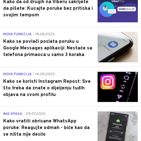
Kako da od drugih na Viberu sakrijete
da pišete: Kucajte poruke bez pritiska i
svojim tempom
0
NOVA FUNKCIJA
18.08.2025.
|
Kako se povlači poslata poruku u
Google Messages aplikaciji: Nestaće sa
telefona primaoca u samo 3 koraka
0
NOVA FUNKCIJA
14.08.2025.
|
Kako se koristi Instagram Repost: Sve
što treba da znate o dijeljenju tuđih
objava na svom profilu
0
IMA SPASA
09.07.2025.
|
Kako vratiti obrisane WhatsApp
poruke: Reagujte odmah - biće kao da
se ništa nije desilo