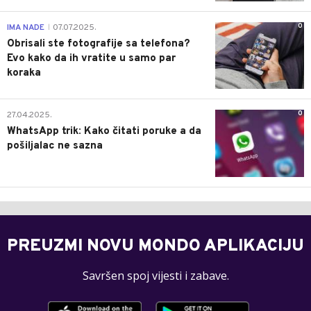
0
IMA NADE
07.07.2025.
|
Obrisali ste fotografije sa telefona?
Evo kako da ih vratite u samo par
koraka
0
27.04.2025.
WhatsApp trik: Kako čitati poruke a da
pošiljalac ne sazna
PREUZMI NOVU MONDO APLIKACIJU
Savršen spoj vijesti i zabave.