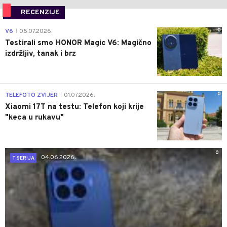
RECENZIJE
0
V6
05.07.2026.
|
Testirali smo HONOR Magic V6: Magično
izdržljiv, tanak i brz
0
TELEFOTO ZVIJER
01.07.2026.
|
Xiaomi 17T na testu: Telefon koji krije
"keca u rukavu"
0
04.06.2026.
T SERIJA