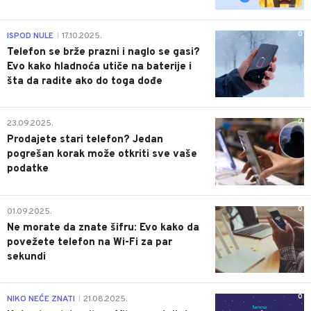
0
ISPOD NULE
17.10.2025.
|
Telefon se brže prazni i naglo se gasi?
Evo kako hladnoća utiče na baterije i
šta da radite ako do toga dođe
0
23.09.2025.
Prodajete stari telefon? Jedan
pogrešan korak može otkriti sve vaše
podatke
0
01.09.2025.
Ne morate da znate šifru: Evo kako da
povežete telefon na Wi-Fi za par
sekundi
0
NIKO NEĆE ZNATI
21.08.2025.
|