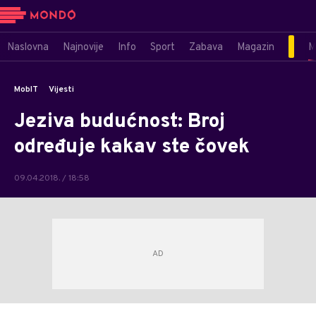
Naslovna
Najnovije
Info
Sport
Zabava
Magazin
M
MobIT
Vijesti
Jeziva budućnost: Broj
određuje kakav ste čovek
09.04.2018. / 18:58