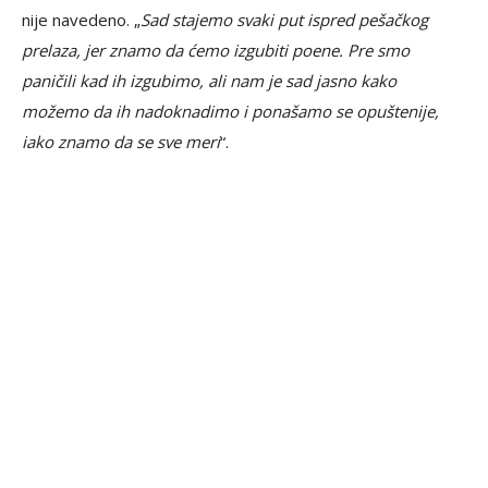
nije navedeno. „
Sad stajemo svaki put ispred pešačkog
prelaza, jer znamo da ćemo izgubiti poene. Pre smo
paničili kad ih izgubimo, ali nam je sad jasno kako
možemo da ih nadoknadimo i ponašamo se opuštenije,
iako znamo da se sve meri
“.