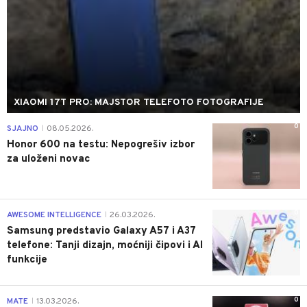
XIAOMI 17T PRO: MAJSTOR TELEFOTO FOTOGRAFIJE
0
SJAJNO
08.05.2026.
|
Honor 600 na testu: Nepogrešiv izbor
za uloženi novac
0
AWESOME INTELLIGENCE
26.03.2026.
|
Samsung predstavio Galaxy A57 i A37
telefone: Tanji dizajn, moćniji čipovi i AI
funkcije
0
MATE
13.03.2026.
|