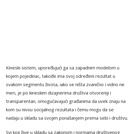
Kineski sistem, upoređujući ga sa zapadnim modelom u
kojem pojedinac, takođe ima svoj određeni rezultat u
svakom segmentu života, iako se ništa zvanično i vidno ne
meri, je po kineskim dizajnerima društva otvoreniji i
transparentan, omogućavajući građanima da uvek znaju na
kom su nivou socijalnog rezultata i čemu mogu da se
nadaju u skladu sa svojim ponašanjem prema sebi i društvu.
Svi koji žive u skladu sa zakonom i normama društvenog