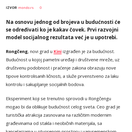
0
IZVOR
mondo.rs
Na osnovu jednog od brojeva u budućnosti će
se određivati ko je kakav čovek. Prvi razvojni
model socijalnog rezultata već je u upotrebi.
Rongčeng
, novi grad u
Kini
izgrađen je za budućnost.
Budućnost u kojoj pametni uređaji i društvene mreže, uz
društvenu podobnost i praćenje zakona obrazuju nove
tipove kontrolisanih ličnosti, a služe prvenstveno za laku
kontrolu i sakupljanje socijalnih bodova.
Eksperiment koji se trenutno sprovodi u Rongčengu
mogao bi da oblikuje budućnost celog sveta. Ceo grad je
turistička atrakcija zasnovana na različitim modernim
građevinama od stakla i neobičnih materijala, sa
kancelarijama u otvorenom prostoru i vanvremenskom