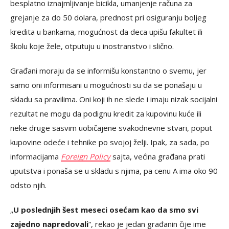
besplatno iznajmljivanje bicikla, umanjenje računa za
grejanje za do 50 dolara, prednost pri osiguranju boljeg
kredita u bankama, mogućnost da deca upišu fakultet ili
školu koje žele, otputuju u inostranstvo i slično.
Građani moraju da se informišu konstantno o svemu, jer
samo oni informisani u mogućnosti su da se ponašaju u
skladu sa pravilima. Oni koji ih ne slede i imaju nizak socijalni
rezultat ne mogu da podignu kredit za kupovinu kuće ili
neke druge sasvim uobičajene svakodnevne stvari, poput
kupovine odeće i tehnike po svojoj želji. Ipak, za sada, po
informacijama
Foreign Policy
sajta, većina građana prati
uputstva i ponaša se u skladu s njima, pa cenu A ima oko 90
odsto njih.
„
U poslednjih šest meseci osećam kao da smo svi
zajedno napredovali
“, rekao je jedan građanin čije ime