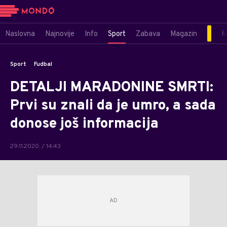
Naslovna
Najnovije
Info
Sport
Zabava
Magazin
M
Sport
Fudbal
DETALJI MARADONINE SMRTI:
Prvi su znali da je umro, a sada
donose još informacija
29.11.2020. / 14:43