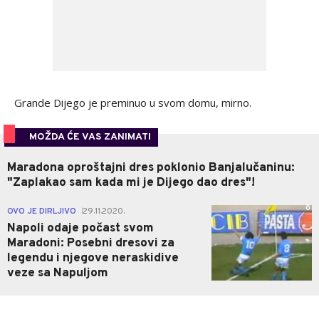
Grande Dijego je preminuo u svom domu, mirno.
MOŽDA ĆE VAS ZANIMATI
Maradona oproštajni dres poklonio Banjalučaninu:
"Zaplakao sam kada mi je Dijego dao dres"!
0
OVO JE DIRLJIVO
29.11.2020.
|
Napoli odaje počast svom
Maradoni: Posebni dresovi za
legendu i njegove neraskidive
veze sa Napuljom