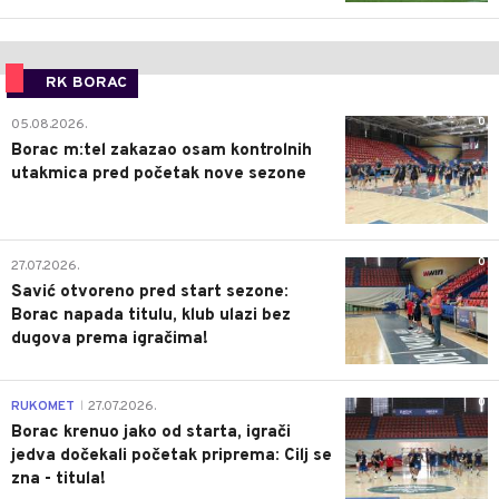
RK BORAC
0
05.08.2026.
Borac m:tel zakazao osam kontrolnih
utakmica pred početak nove sezone
0
27.07.2026.
Savić otvoreno pred start sezone:
Borac napada titulu, klub ulazi bez
dugova prema igračima!
0
RUKOMET
27.07.2026.
|
Borac krenuo jako od starta, igrači
jedva dočekali početak priprema: Cilj se
zna - titula!