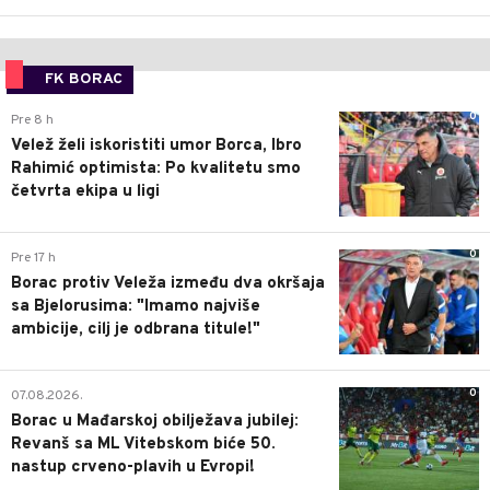
FK BORAC
0
Pre 8 h
Velež želi iskoristiti umor Borca, Ibro
Rahimić optimista: Po kvalitetu smo
četvrta ekipa u ligi
0
Pre 17 h
Borac protiv Veleža između dva okršaja
sa Bjelorusima: "Imamo najviše
ambicije, cilj je odbrana titule!"
0
07.08.2026.
Borac u Mađarskoj obilježava jubilej:
Revanš sa ML Vitebskom biće 50.
nastup crveno-plavih u Evropi!