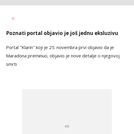
Goran
AUTOR
0
Arbutina
Poznati portal objavio je još jednu eksluzivu
Portal "Klarin" koji je 25. novembra prvi objavio da je
Maradona preminuo, objavio je nove detalje o njegovoj
smrti