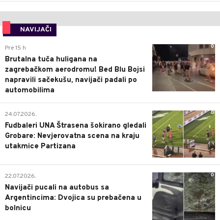
NAVIJAČI
0
Pre 15 h
Brutalna tuča huligana na
zagrebačkom aerodromu! Bed Blu Bojsi
napravili sačekušu, navijači padali po
automobilima
0
24.07.2026.
Fudbaleri UNA Štrasena šokirano gledali
Grobare: Nevjerovatna scena na kraju
utakmice Partizana
0
22.07.2026.
Navijači pucali na autobus sa
Argentincima: Dvojica su prebačena u
bolnicu