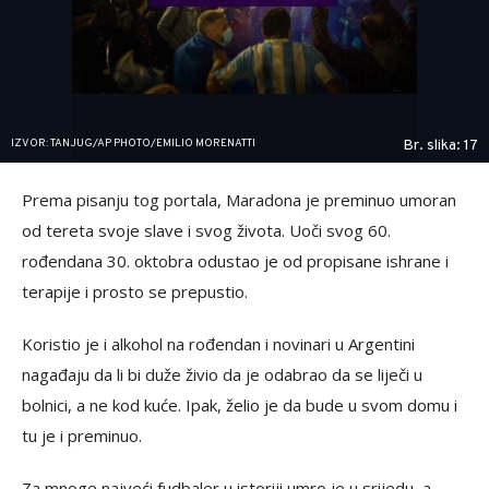
IZVOR: TANJUG/AP PHOTO/EMILIO MORENATTI
Br. slika: 17
Prema pisanju tog portala, Maradona je preminuo umoran
od tereta svoje slave i svog života. Uoči svog 60.
rođendana 30. oktobra odustao je od propisane ishrane i
terapije i prosto se prepustio.
Koristio je i alkohol na rođendan i novinari u Argentini
nagađaju da li bi duže živio da je odabrao da se liječi u
bolnici, a ne kod kuće. Ipak, želio je da bude u svom domu i
tu je i preminuo.
Za mnoge najveći fudbaler u istoriji umro je u srijedu, a