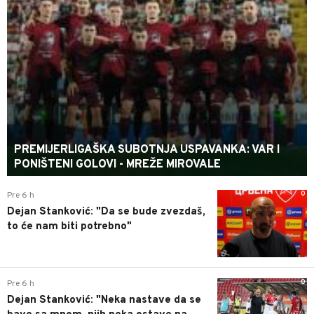
PREMIJERLIGAŠKA SUBOTNJA USPAVANKA: VAR I
PONIŠTENI GOLOVI - MREŽE MIROVALE
0
Pre 6 h
Dejan Stanković: "Da se bude zvezdaš,
to će nam biti potrebno"
0
Pre 6 h
Dejan Stanković: "Neka nastave da se