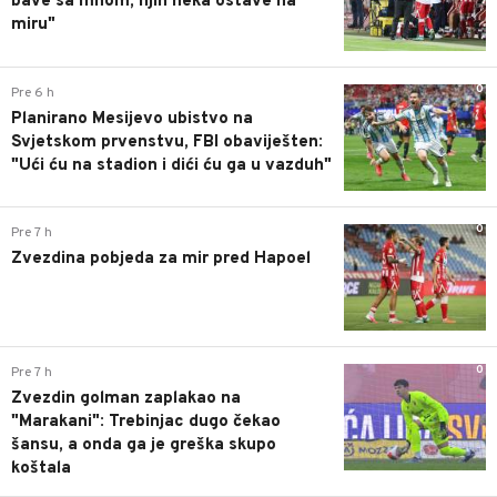
bave sa mnom, njih neka ostave na
miru"
0
Pre 6 h
Planirano Mesijevo ubistvo na
Svjetskom prvenstvu, FBI obaviješten:
"Ući ću na stadion i dići ću ga u vazduh"
0
Pre 7 h
Zvezdina pobjeda za mir pred Hapoel
0
Pre 7 h
Zvezdin golman zaplakao na
"Marakani": Trebinjac dugo čekao
šansu, a onda ga je greška skupo
koštala