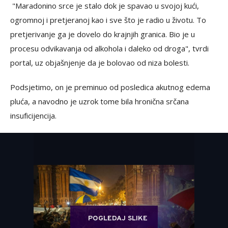
"Maradonino srce je stalo dok je spavao u svojoj kući,
ogromnoj i pretjeranoj kao i sve što je radio u životu. To
pretjerivanje ga je dovelo do krajnjih granica. Bio je u
procesu odvikavanja od alkohola i daleko od droga", tvrdi
portal, uz objašnjenje da je bolovao od niza bolesti.
Podsjetimo, on je preminuo od posledica akutnog edema
pluća, a navodno je uzrok tome bila hronična srčana
insuficijencija.
POGLEDAJ SLIKE