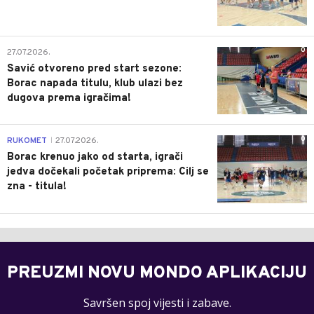
0
27.07.2026.
Savić otvoreno pred start sezone:
Borac napada titulu, klub ulazi bez
dugova prema igračima!
0
RUKOMET
27.07.2026.
|
Borac krenuo jako od starta, igrači
jedva dočekali početak priprema: Cilj se
zna - titula!
PREUZMI NOVU MONDO APLIKACIJU
Savršen spoj vijesti i zabave.