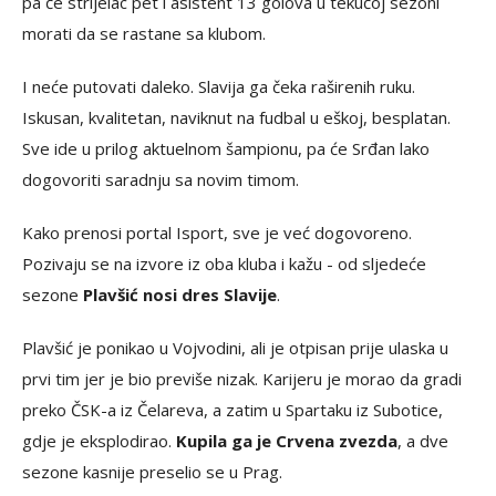
pa će strijelac pet i asistent 13 golova u tekućoj sezoni
morati da se rastane sa klubom.
I neće putovati daleko. Slavija ga čeka raširenih ruku.
Iskusan, kvalitetan, naviknut na fudbal u eškoj, besplatan.
Sve ide u prilog aktuelnom šampionu, pa će Srđan lako
dogovoriti saradnju sa novim timom.
Kako prenosi portal Isport, sve je već dogovoreno.
Pozivaju se na izvore iz oba kluba i kažu - od sljedeće
sezone
Plavšić nosi dres Slavije
.
Plavšić je ponikao u Vojvodini, ali je otpisan prije ulaska u
prvi tim jer je bio previše nizak. Karijeru je morao da gradi
preko ČSK-a iz Čelareva, a zatim u Spartaku iz Subotice,
gdje je eksplodirao.
Kupila ga je Crvena zvezda
, a dve
sezone kasnije preselio se u Prag.