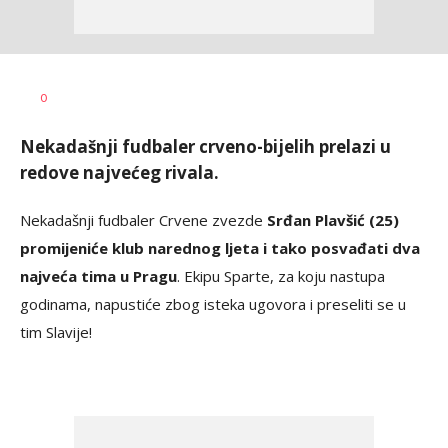
Dušan
AUTOR
0
Ninković
Nekadašnji fudbaler crveno-bijelih prelazi u
redove najvećeg rivala.
Nekadašnji fudbaler Crvene zvezde
Srđan Plavšić (25)
promijeniće klub narednog ljeta i tako posvađati dva
najveća tima u Pragu
. Ekipu Sparte, za koju nastupa
godinama, napustiće zbog isteka ugovora i preseliti se u
tim Slavije!