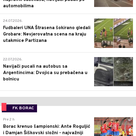
automobilima
0
24.07.2026.
Fudbaleri UNA Štrasena šokirano gledali
Grobare: Nevjerovatna scena na kraju
utakmice Partizana
0
22.07.2026.
Navijači pucali na autobus sa
Argentincima: Dvojica su prebačena u
bolnicu
FK BORAC
0
Pre 2 h
Borac krenuo šampionski: Ante Roguljić
i Damjan Šiškovski složni - najvažniji