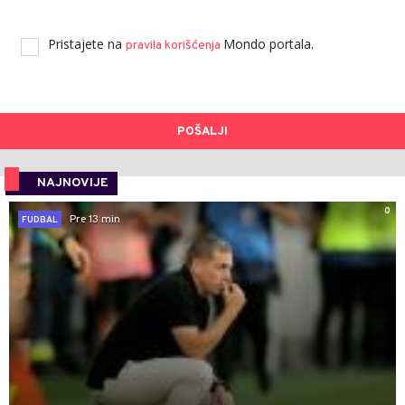
Pristajete na
Mondo portala.
pravila korišćenja
POŠALJI
NAJNOVIJE
0
Pre 13 min
FUDBAL