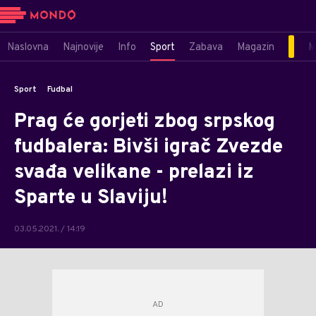
Naslovna
Najnovije
Info
Sport
Zabava
Magazin
M
Sport
Fudbal
Prag će gorjeti zbog srpskog
fudbalera: Bivši igrač Zvezde
svađa velikane - prelazi iz
Sparte u Slaviju!
03.05.2021. / 14:19