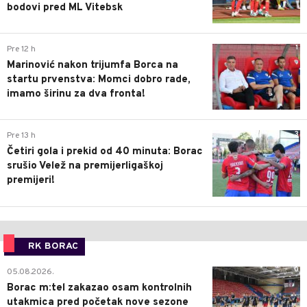
bodovi pred ML Vitebsk
1
Pre 12 h
Marinović nakon trijumfa Borca na
startu prvenstva: Momci dobro rade,
imamo širinu za dva fronta!
3
Pre 13 h
Četiri gola i prekid od 40 minuta: Borac
srušio Velež na premijerligaškoj
premijeri!
RK BORAC
0
05.08.2026.
Borac m:tel zakazao osam kontrolnih
utakmica pred početak nove sezone