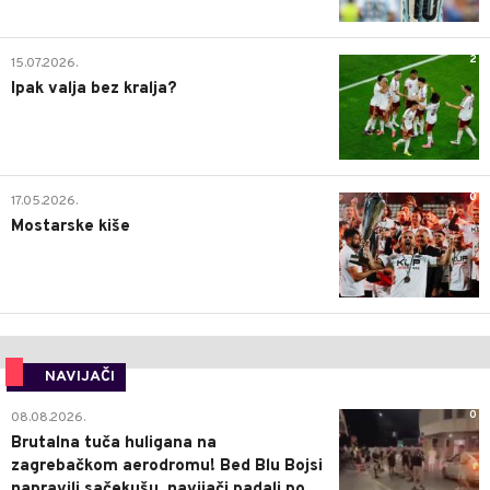
2
15.07.2026.
Ipak valja bez kralja?
0
17.05.2026.
Mostarske kiše
NAVIJAČI
0
08.08.2026.
Brutalna tuča huligana na
zagrebačkom aerodromu! Bed Blu Bojsi
napravili sačekušu, navijači padali po