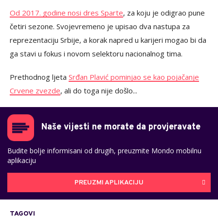
Od 2017. godine nosi dres Sparte
, za koju je odigrao pune
četiri sezone. Svojevremeno je upisao dva nastupa za
reprezentaciju Srbije, a korak napred u karijeri mogao bi da
ga stavi u fokus i novom selektoru nacionalnog tima.
Prethodnog ljeta
Srđan Plavić pominjao se kao pojačanje
Crvene zvezde
, ali do toga nije došlo...
Naše vijesti ne morate da provjeravate
Budite bolje informisani od drugih, preuzmite Mondo mobilnu
aplikaciju
PREUZMI APLIKACIJU
TAGOVI