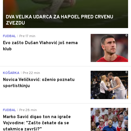
DVA VELIKA UDARCA ZA HAPOEL PRED CRVENU
ZVEZDU
0
FUDBAL
Pre 17 min
|
Evo zašto Dušan Vlahović još nema
klub
0
KOŠARKA
Pre 22 min
|
Novica Veličković: oženio poznatu
sportistkinju
0
FUDBAL
Pre 28 min
|
Marko Savić digao ton na igrače
Vojvodine: "Zašto čekate da se
utakmica završi?"