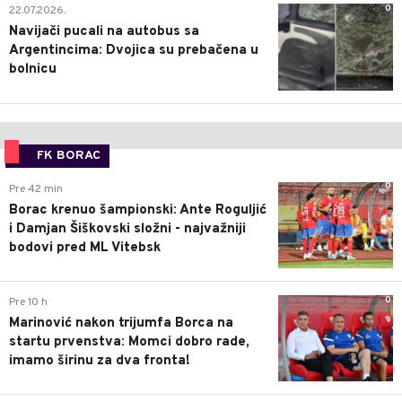
0
22.07.2026.
Navijači pucali na autobus sa
Argentincima: Dvojica su prebačena u
bolnicu
FK BORAC
0
Pre 42 min
Borac krenuo šampionski: Ante Roguljić
i Damjan Šiškovski složni - najvažniji
bodovi pred ML Vitebsk
0
Pre 10 h
Marinović nakon trijumfa Borca na
startu prvenstva: Momci dobro rade,
imamo širinu za dva fronta!