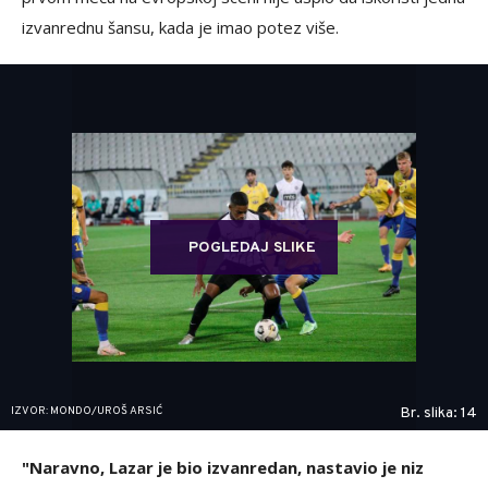
izvanrednu šansu, kada je imao potez više.
POGLEDAJ SLIKE
IZVOR: MONDO/UROŠ ARSIĆ
Br. slika: 14
"Naravno, Lazar je bio izvanredan, nastavio je niz