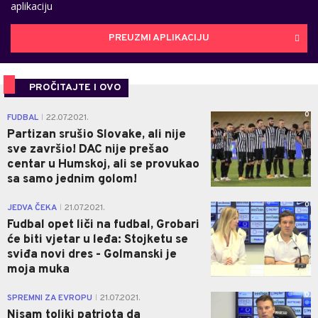
aplikaciju
PREUZMI APLIKACIJU
PROČITAJTE I OVO
0
FUDBAL
22.07.2021.
|
Partizan srušio Slovake, ali nije
sve završio! DAC nije prešao
centar u Humskoj, ali se provukao
sa samo jednim golom!
0
JEDVA ČEKA
21.07.2021.
|
Fudbal opet liči na fudbal, Grobari
će biti vjetar u leđa: Stojketu se
sviđa novi dres - Golmanski je
moja muka
0
SPREMNI ZA EVROPU
21.07.2021.
|
Nisam toliki patriota da