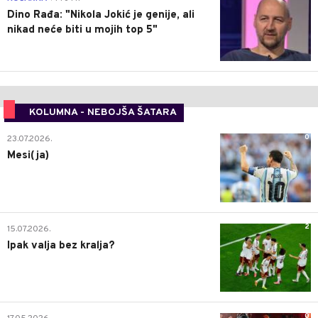
Dino Rađa: "Nikola Jokić je genije, ali
nikad neće biti u mojih top 5"
KOLUMNA - NEBOJŠA ŠATARA
0
23.07.2026.
Mesi(ja)
2
15.07.2026.
Ipak valja bez kralja?
0