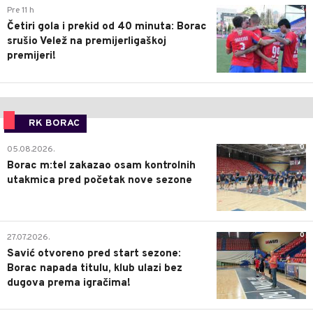
3
Pre 11 h
Četiri gola i prekid od 40 minuta: Borac
srušio Velež na premijerligaškoj
premijeri!
RK BORAC
0
05.08.2026.
Borac m:tel zakazao osam kontrolnih
utakmica pred početak nove sezone
0
27.07.2026.
Savić otvoreno pred start sezone:
Borac napada titulu, klub ulazi bez
dugova prema igračima!