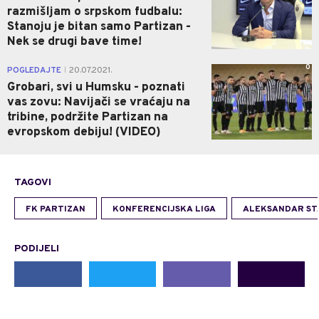
razmišljam o srpskom fudbalu:
Stanoju je bitan samo Partizan -
Nek se drugi bave time!
0
POGLEDAJTE
20.07.2021.
|
Grobari, svi u Humsku - poznati
vas zovu: Navijači se vraćaju na
tribine, podržite Partizan na
evropskom debiju! (VIDEO)
TAGOVI
FK PARTIZAN
KONFERENCIJSKA LIGA
ALEKSANDAR ST
PODIJELI