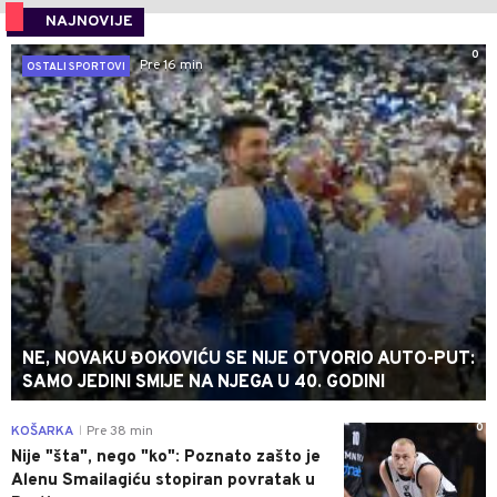
NAJNOVIJE
0
Pre 16 min
OSTALI SPORTOVI
NE, NOVAKU ĐOKOVIĆU SE NIJE OTVORIO AUTO-PUT:
SAMO JEDINI SMIJE NA NJEGA U 40. GODINI
0
KOŠARKA
Pre 38 min
|
Nije "šta", nego "ko": Poznato zašto je
Alenu Smailagiću stopiran povratak u