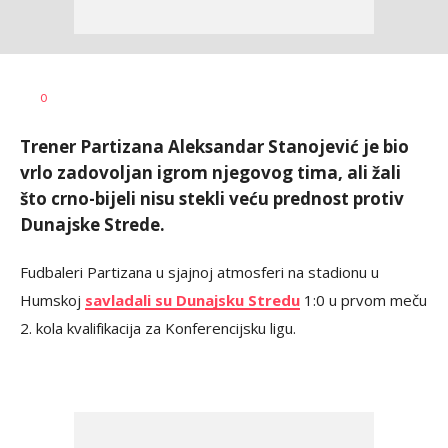
Bojan
AUTOR
0
Jakovljević
Trener Partizana Aleksandar Stanojević je bio
vrlo zadovoljan igrom njegovog tima, ali žali
što crno-bijeli nisu stekli veću prednost protiv
Dunajske Strede.
Fudbaleri Partizana u sjajnoj atmosferi na stadionu u
Humskoj
savladali su Dunajsku Stredu
1:0 u prvom meču
2. kola kvalifikacija za Konferencijsku ligu.