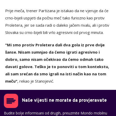
Prije meča, trener Partizana je istakao da ne vjeruje da će
crno-bijeli uspjeti da počnu meč tako furiozno kao protiv
Proletera, jer se sada radi o daleko jačem rivalu, ali i protiv
Slovaka su crno-bijeli bili vrlo agresivni od prvog minuta.
"Mi smo protiv Proletera dali dva gola iz prve dvije
šanse. Nisam sumnjao da ćemo igrati agresivno i
dobro, samo nisam očekivao da ćemo odmah tako
davati golove. Teško je to ponoviti u tom kontekstu,
ali sam srećan da smo igrali na isti način kao na tom
meču"
, rekao je Stanojević.
Naše vijesti ne morate da provjeravate
Budite bolje informisani od drugih, preuzmite Mondo mobilnu