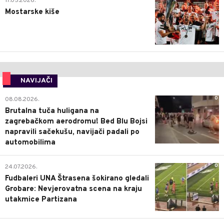
17.05.2026.
Mostarske kiše
NAVIJAČI
0
08.08.2026.
Brutalna tuča huligana na
zagrebačkom aerodromu! Bed Blu Bojsi
napravili sačekušu, navijači padali po
automobilima
0
24.07.2026.
Fudbaleri UNA Štrasena šokirano gledali
Grobare: Nevjerovatna scena na kraju
utakmice Partizana