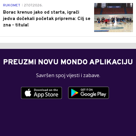
0
RUKOMET
27.07.2026.
|
Borac krenuo jako od starta, igrači
jedva dočekali početak priprema: Cilj se
zna - titula!
PREUZMI NOVU MONDO APLIKACIJU
Savršen spoj vijesti i zabave.