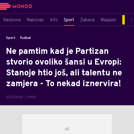
Naslovna
Najnovije
Info
Sport
Zabava
Magazin
M
Sport
Fudbal
Ne pamtim kad je Partizan
stvorio ovoliko šansi u Evropi:
Stanoje htio još, ali talentu ne
zamjera - To nekad iznervira!
23.07.2021. / 09:21