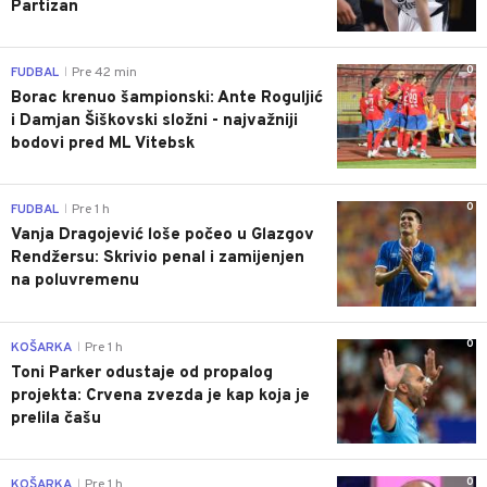
Partizan
0
FUDBAL
Pre 42 min
|
Borac krenuo šampionski: Ante Roguljić
i Damjan Šiškovski složni - najvažniji
bodovi pred ML Vitebsk
0
FUDBAL
Pre 1 h
|
Vanja Dragojević loše počeo u Glazgov
Rendžersu: Skrivio penal i zamijenjen
na poluvremenu
0
KOŠARKA
Pre 1 h
|
Toni Parker odustaje od propalog
projekta: Crvena zvezda je kap koja je
prelila čašu
0
KOŠARKA
Pre 1 h
|