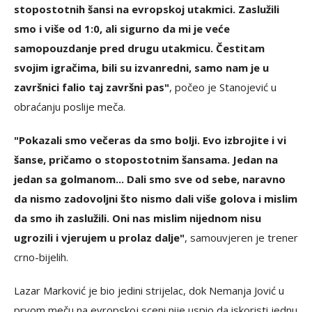
stopostotnih šansi na evropskoj utakmici. Zaslužili
smo i više od 1:0, ali sigurno da mi je veće
samopouzdanje pred drugu utakmicu. Čestitam
svojim igračima, bili su izvanredni, samo nam je u
završnici falio taj završni pas"
, počeo je Stanojević u
obraćanju poslije meča.
"Pokazali smo večeras da smo bolji. Evo izbrojite i vi
šanse, pričamo o stopostotnim šansama. Jedan na
jedan sa golmanom... Dali smo sve od sebe, naravno
da nismo zadovoljni što nismo dali više golova i mislim
da smo ih zaslužili. Oni nas mislim nijednom nisu
ugrozili i vjerujem u prolaz dalje"
, samouvjeren je trener
crno-bijelih.
Lazar Marković je bio jedini strijelac, dok Nemanja Jović u
prvom meču na evropskoj sceni nije uspio da iskoristi jednu