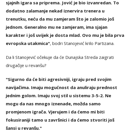
sjajnih igara sa priprema. Jović je bio izvanredan. To
dodatno zalamanje nekad iznervira trenera u
trenutku, neću da mu zamjeram što je zalomio još
jednom. Generalno mu ne zamjeram, ima sjajan
karakter i još uvijek je dosta mlad. Ovo mu je bila prva
evropska utakmica"
, bodri Stanojević krilo Partizana.
Da li Stanojević očekuje da će Dunajska Streda zaigrati
drugačije u revanšu?
"Sigurno da će biti agresivniji, igraju pred svojim
navijačima. Imaju mogućnost da anuliraju prednost
jednim golom. Imaju svoj stil u sistemu 3-5-2. Ne
mogu da nas mnogo iznenade, možda samo
promjenom igrača. Vjerujem i da ćemo mi biti
fokusiraniji tamo u završnici i da ćemo stvoriti još
šansi u revanšu."