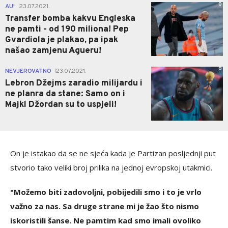
0
AU!
23.07.2021.
|
Transfer bomba kakvu Engleska
ne pamti - od 190 miliona! Pep
Gvardiola je plakao, pa ipak
našao zamjenu Agueru!
0
NEVJEROVATNO
23.07.2021.
|
Lebron Džejms zaradio milijardu i
ne planra da stane: Samo on i
Majkl Džordan su to uspjeli!
On je istakao da se ne sjeća kada je Partizan posljednji put
stvorio tako veliki broj prilika na jednoj evropskoj utakmici.
"Možemo biti zadovoljni, pobijedili smo i to je vrlo
važno za nas. Sa druge strane mi je žao što nismo
iskoristili šanse. Ne pamtim kad smo imali ovoliko