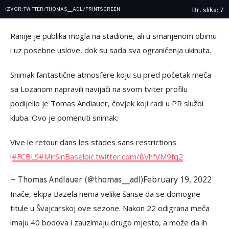
IZVOR: TWITTER/THOMAS__ADL/PRINTSCREEN
Br. slika: 7
Ranije je publika mogla na stadione, ali u smanjenom obimu
i uz posebne uslove, dok su sada sva ograničenja ukinuta.
Snimak fantastične atmosfere koju su pred početak meča
sa Lozanom napravili navijači na svom tviter profilu
podijelio je Tomas Andlauer, čovjek koji radi u PR službi
kluba. Ovo je pomenuti snimak:
Vive le retour dans les stades sans restrictions
!
#FCBLS
#MirSinBasel
pic.twitter.com/8VhfVM9fq2
February 19, 2022
— Тhomas Andlauer (@thomas__adl)
Inače, ekipa Bazela nema velike šanse da se domogne
titule u Švajcarskoj ove sezone. Nakon 22 odigrana meča
imaju 40 bodova i zauzimaju drugo mjesto, a može da ih