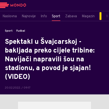
Naslovna
Najnovije
Info
Sport
Zabava
Magazin
M
Sport
Fudbal
Spektakl u Švajcarskoj -
bakljada preko cijele tribine:
Navijači napravili šou na
stadionu, a povod je sjajan!
(VIDEO)
20.02.2022. / 09:17