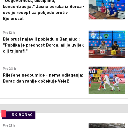
"Odgovornost, disciplina,
koncentracija!" Jasna poruka iz Borca -
ovo je recept za pobjedu protiv
Bjelorusa!
0
Pre 12 h
Bjelorusi najavili pobjedu u Banjaluci:
"Publika je prednost Borca, ali je uvijek
cilj trijumf!"
0
Pre 20 h
Riješene nedoumice - nema odlaganja:
Borac dan ranije dočekuje Velež
RK BORAC
0
Pre 21 h