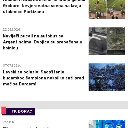
Fudbaleri UNA Štrasena šokirano gledali
Grobare: Nevjerovatna scena na kraju
utakmice Partizana
0
22.07.2026.
Navijači pucali na autobus sa
Argentincima: Dvojica su prebačena u
bolnicu
1
07.07.2026.
Levski se oglasio: Saopštenje
bugarskog šampiona nekoliko sati pred
meč sa Borcem!
FK BORAC
0
Pre 11 h