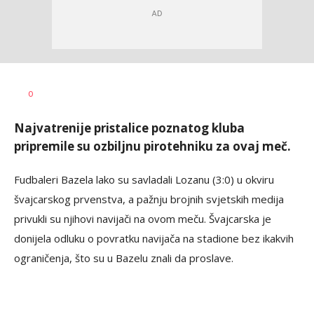
Nebojša
AUTOR
0
Šatara
Najvatrenije pristalice poznatog kluba
pripremile su ozbiljnu pirotehniku za ovaj meč.
Fudbaleri Bazela lako su savladali Lozanu (3:0) u okviru
švajcarskog prvenstva, a pažnju brojnih svjetskih medija
privukli su njihovi navijači na ovom meču. Švajcarska je
donijela odluku o povratku navijača na stadione bez ikakvih
ograničenja, što su u Bazelu znali da proslave.