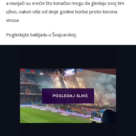
a navijači su srećni što konačno mogu da gledaju svoj tim
uživo, nakon više od dvije godine borbe protiv korona
virusa.
Pogledajte bakljadu u Švajcarskoj:
POGLEDAJ SLIKE