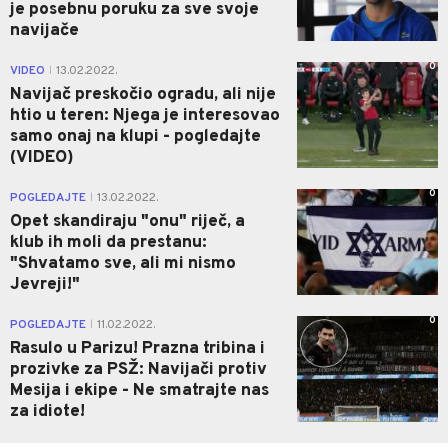
je posebnu poruku za sve svoje
navijače
0
VIDEO
13.02.2022.
|
Navijač preskočio ogradu, ali nije
htio u teren: Njega je interesovao
samo onaj na klupi - pogledajte
(VIDEO)
0
POGLEDAJTE
13.02.2022.
|
Opet skandiraju "onu" riječ, a
klub ih moli da prestanu:
"Shvatamo sve, ali mi nismo
Jevreji!"
0
POGLEDAJTE
11.02.2022.
|
Rasulo u Parizu! Prazna tribina i
prozivke za PSŽ: Navijači protiv
Mesija i ekipe - Ne smatrajte nas
za idiote!