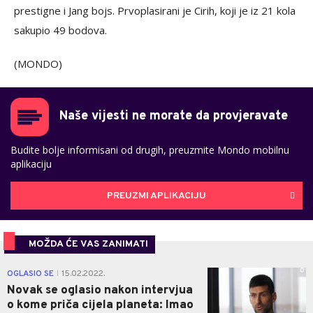
prestigne i Jang bojs. Prvoplasirani je Cirih, koji je iz 21 kola
sakupio 49 bodova.
(MONDO)
Naše vijesti ne morate da provjeravate
Budite bolje informisani od drugih, preuzmite Mondo mobilnu
aplikaciju
PREUZMI APLIKACIJU
MOŽDA ĆE VAS ZANIMATI
0
OGLASIO SE
15.02.2022.
|
Novak se oglasio nakon intervjua
o kome priča cijela planeta: Imao