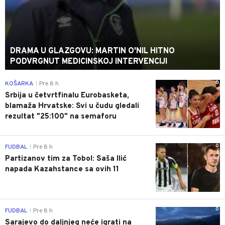
DRAMA U GLAZGOVU: MARTIN O'NIL HITNO
PODVRGNUT MEDICINSKOJ INTERVENCIJI
0
KOŠARKA
Pre 8 h
|
Srbija u četvrtfinalu Eurobasketa,
blamaža Hrvatske: Svi u čudu gledali
rezultat "25:100" na semaforu
0
FUDBAL
Pre 8 h
|
Partizanov tim za Tobol: Saša Ilić
napada Kazahstance sa ovih 11
0
FUDBAL
Pre 8 h
|
Sarajevo do daljnjeg neće igrati na