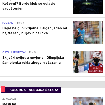
Koševu!? Bordo klub se oglasio
saopštenjem
0
FUDBAL
Pre 9 h
|
Bajer ne gubi vrijeme: Stigao jedan od
najtraženijih lijevih bekova
0
OSTALI SPORTOVI
Pre 9 h
|
Skijaški svijet u nevjerici: Olimpijska
šampionka rekla zbogom stazama
KOLUMNA - NEBOJŠA ŠATARA
0
23.07.2026.
Mesi(ja)