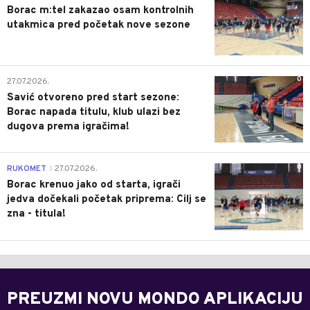
Borac m:tel zakazao osam kontrolnih
utakmica pred početak nove sezone
0
27.07.2026.
Savić otvoreno pred start sezone:
Borac napada titulu, klub ulazi bez
dugova prema igračima!
0
RUKOMET
27.07.2026.
|
Borac krenuo jako od starta, igrači
jedva dočekali početak priprema: Cilj se
zna - titula!
PREUZMI NOVU MONDO APLIKACIJU