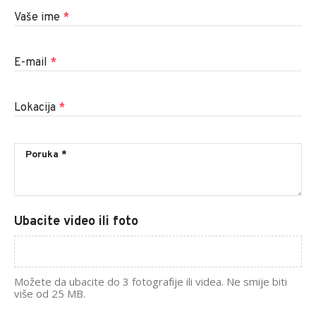
Vaše ime
*
E-mail
*
Lokacija
*
Ubacite video ili foto
Možete da ubacite do 3 fotografije ili videa. Ne smije biti
više od 25 MB.