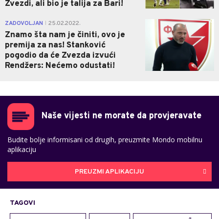
Zvezdi, ali bio je talija za Bari!
0
ZADOVOLJAN
25.02.2022.
|
Znamo šta nam je činiti, ovo je
premija za nas! Stanković
pogodio da će Zvezda izvući
Rendžers: Nećemo odustati!
Naše vijesti ne morate da provjeravate
Budite bolje informisani od drugih, preuzmite Mondo mobilnu
aplikaciju
PREUZMI APLIKACIJU
TAGOVI