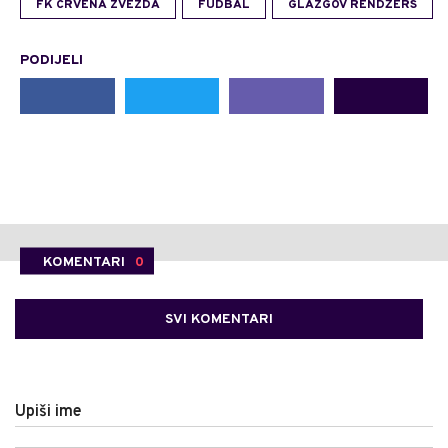
FK CRVENA ZVEZDA
FUDBAL
GLAZGOV RENDŽERS
PODIJELI
KOMENTARI
0
SVI KOMENTARI
Upiši ime