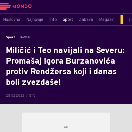
Naslovna
Najnovije
Info
Sport
Zabava
Magazin
M
Sport
Fudbal
Miličić i Teo navijali na Severu:
Promašaj Igora Burzanovića
protiv Rendžersa koji i danas
boli zvezdaše!
25.02.2022. / 17:10