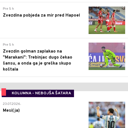
0
Pre 5 h
Zvezdina pobjeda za mir pred Hapoel
0
Pre 5 h
Zvezdin golman zaplakao na
"Marakani": Trebinjac dugo čekao
šansu, a onda ga je greška skupo
koštala
KOLUMNA - NEBOJŠA ŠATARA
0
23.07.2026.
Mesi(ja)