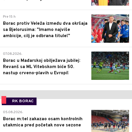
0
Pre 15 h
Borac protiv Veleža između dva okršaja
sa Bjelorusima: "Imamo najviše
ambicije, cilj je odbrana titule!"
0
07.08.2026.
Borac u Mađarskoj obilježava jubilej:
Revanš sa ML Vitebskom biće 50.
nastup crveno-plavih u Evropi!
RK BORAC
0
05.08.2026.
Borac m:tel zakazao osam kontrolnih
utakmica pred početak nove sezone