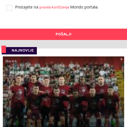
Pristajete na
Mondo portala.
pravila korišćenja
POŠALJI
NAJNOVIJE
0
Pre 4 h