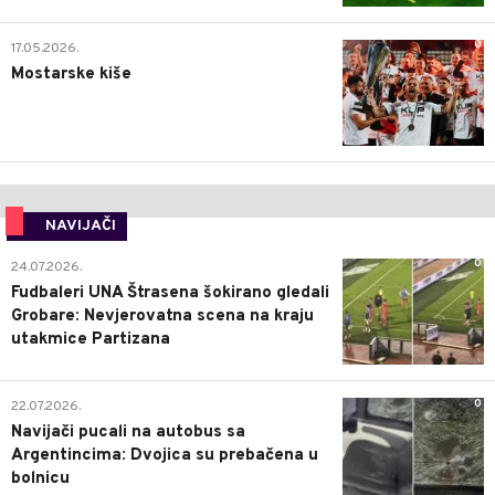
0
17.05.2026.
Mostarske kiše
NAVIJAČI
0
24.07.2026.
Fudbaleri UNA Štrasena šokirano gledali
Grobare: Nevjerovatna scena na kraju
utakmice Partizana
0
22.07.2026.
Navijači pucali na autobus sa
Argentincima: Dvojica su prebačena u
bolnicu