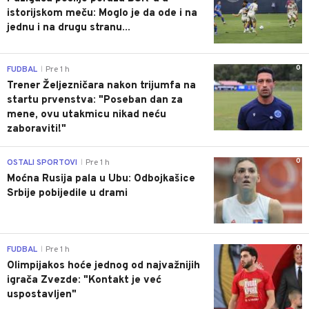
istorijskom meču: Moglo je da ode i na
jednu i na drugu stranu...
0
FUDBAL
Pre 1 h
|
Trener Željezničara nakon trijumfa na
startu prvenstva: "Poseban dan za
mene, ovu utakmicu nikad neću
zaboraviti!"
0
OSTALI SPORTOVI
Pre 1 h
|
Moćna Rusija pala u Ubu: Odbojkašice
Srbije pobijedile u drami
0
FUDBAL
Pre 1 h
|
Olimpijakos hoće jednog od najvažnijih
igrača Zvezde: "Kontakt je već
uspostavljen"