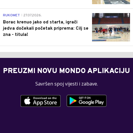
0
RUKOMET
27.07.2026.
|
Borac krenuo jako od starta, igrači
jedva dočekali početak priprema: Cilj se
zna - titula!
PREUZMI NOVU MONDO APLIKACIJU
Savršen spoj vijesti i zabave.