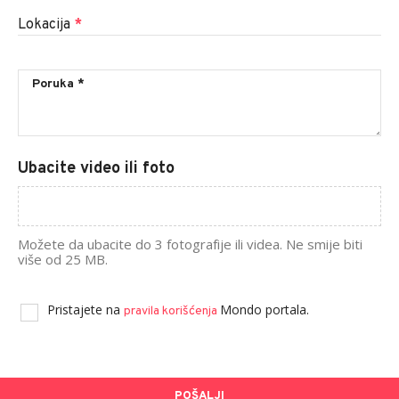
Lokacija
*
Ubacite video ili foto
Možete da ubacite do 3 fotografije ili videa. Ne smije biti
više od 25 MB.
Pristajete na
Mondo portala.
pravila korišćenja
POŠALJI