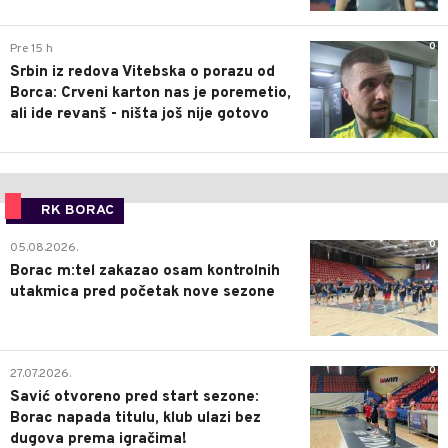
0
Pre 15 h
Srbin iz redova Vitebska o porazu od
Borca: Crveni karton nas je poremetio,
ali ide revanš - ništa još nije gotovo
RK BORAC
0
05.08.2026.
Borac m:tel zakazao osam kontrolnih
utakmica pred početak nove sezone
0
27.07.2026.
Savić otvoreno pred start sezone:
Borac napada titulu, klub ulazi bez
dugova prema igračima!