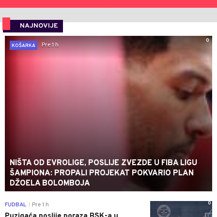
NAJNOVIJE
0
Pre 1 h
KOŠARKA
NIŠTA OD EVROLIGE, POSLIJE ZVEZDE U FIBA LIGU
ŠAMPIONA: PROPALI PROJEKAT POKVARIO PLAN
DŽOELA BOLOMBOJA
0
FUDBAL
Pre 1 h
|
Puzigaća poslije poraza BSK-a u