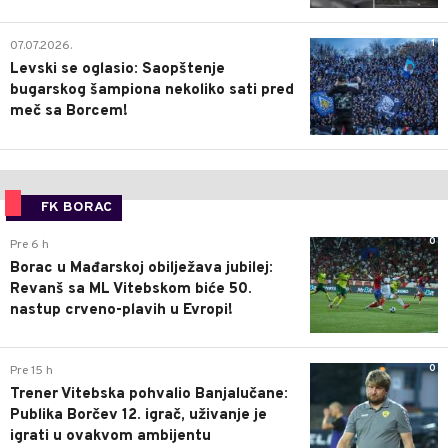
1
07.07.2026.
Levski se oglasio: Saopštenje
bugarskog šampiona nekoliko sati pred
meč sa Borcem!
FK BORAC
0
Pre 6 h
Borac u Mađarskoj obilježava jubilej:
Revanš sa ML Vitebskom biće 50.
nastup crveno-plavih u Evropi!
0
Pre 15 h
Trener Vitebska pohvalio Banjalučane:
Publika Borčev 12. igrač, uživanje je
igrati u ovakvom ambijentu