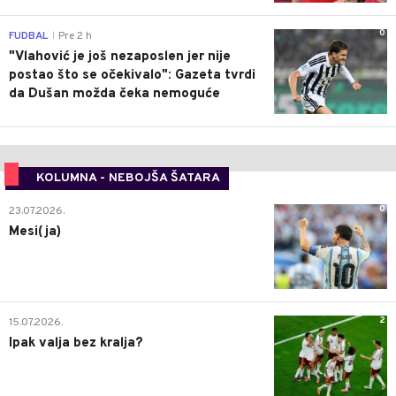
0
FUDBAL
Pre 2 h
|
"Vlahović je još nezaposlen jer nije
postao što se očekivalo": Gazeta tvrdi
da Dušan možda čeka nemoguće
KOLUMNA - NEBOJŠA ŠATARA
0
23.07.2026.
Mesi(ja)
2
15.07.2026.
Ipak valja bez kralja?