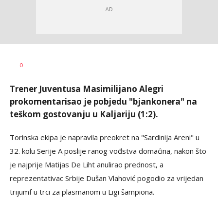
Nebojša
AUTOR
0
Šatara
Trener Juventusa Masimilijano Alegri
prokomentarisao je pobjedu "bjankonera" na
teškom gostovanju u Kaljariju (1:2).
Torinska ekipa je napravila preokret na "Sardinija Areni" u
32. kolu Serije A poslije ranog vođstva domaćina, nakon što
je najprije Matijas De Liht anulirao prednost, a
reprezentativac Srbije Dušan Vlahović pogodio za vrijedan
trijumf u trci za plasmanom u Ligi šampiona.