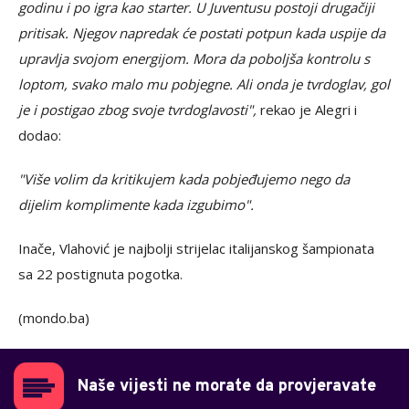
godinu i po igra kao starter. U Juventusu postoji drugačiji
pritisak. Njegov napredak će postati potpun kada uspije da
upravlja svojom energijom. Mora da poboljša kontrolu s
loptom, svako malo mu pobjegne. Ali onda je tvrdoglav, gol
je i postigao zbog svoje tvrdoglavosti",
rekao je Alegri i
dodao:
"Više volim da kritikujem kada pobjeđujemo nego da
dijelim komplimente kada izgubimo".
Inače, Vlahović je najbolji strijelac italijanskog šampionata
sa 22 postignuta pogotka.
(mondo.ba)
Naše vijesti ne morate da provjeravate