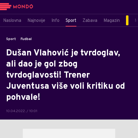
Naslovna
Najnovije
Info
Sport
Zabava
Magazin
M
Sport
Fudbal
Dušan Vlahović je tvrdoglav,
ali dao je gol zbog
tvrdoglavosti! Trener
Juventusa više voli kritiku od
pohvale!
10.04.2022. / 10:01