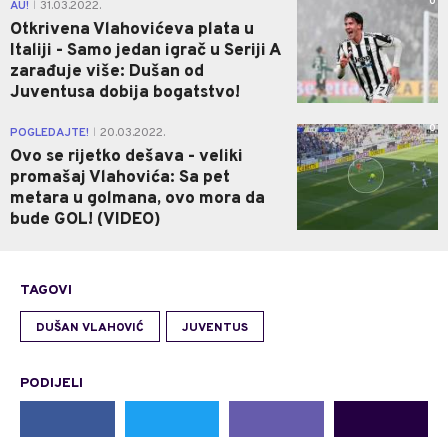
0
AU!
31.03.2022.
|
Otkrivena Vlahovićeva plata u
Italiji - Samo jedan igrač u Seriji A
zarađuje više: Dušan od
Juventusa dobija bogatstvo!
0
POGLEDAJTE!
20.03.2022.
|
Ovo se rijetko dešava - veliki
promašaj Vlahovića: Sa pet
metara u golmana, ovo mora da
bude GOL! (VIDEO)
TAGOVI
DUŠAN VLAHOVIĆ
JUVENTUS
PODIJELI