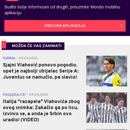
Budite bolje informisani od drugih, preuzmite Mondo mobilnu
aplikaciju
PREUZMI APLIKACIJU
MOŽDA ĆE VAS ZANIMATI
0
FUDBAL
09.04.2022.
|
Sjajni Vlahović ponovo pogodio,
opet je najbolji strijelac Serije A:
Juventus se namučio, pa slavio!
0
POGLEDAJTE!
04.04.2022.
|
Italija "razapela" Vlahovića zbog
ovog snimka: Zakačio ga po licu,
izvinio se, a onda je Srbin ovo
uradio! (VIDEO)