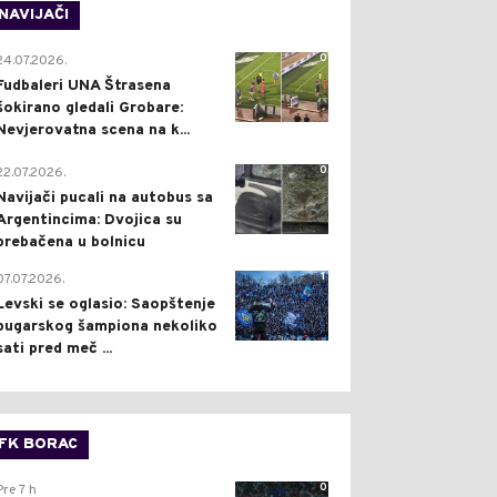
NAVIJAČI
0
24.07.2026.
Fudbaleri UNA Štrasena
šokirano gledali Grobare:
Nevjerovatna scena na k...
0
22.07.2026.
Navijači pucali na autobus sa
Argentincima: Dvojica su
prebačena u bolnicu
1
07.07.2026.
Levski se oglasio: Saopštenje
bugarskog šampiona nekoliko
sati pred meč ...
FK BORAC
0
Pre 7 h