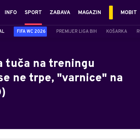
INFO
SPORT
ZABAVA
MAGAZIN
MOBIT
AL
FIFA WC 2026
PREMIJER LIGA BIH
KOŠARKA
R
a tuča na treningu
se ne trpe, "varnice" na
O)