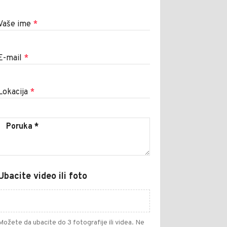
Vaše ime
*
E-mail
*
Lokacija
*
Ubacite video ili foto
Možete da ubacite do 3 fotografije ili videa. Ne