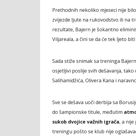
Prethodnih nekoliko mjeseci nije bil
zvijezde ljute na rukovodstvo ili na t
rezultate, Bajern je šokantno elimini
Viljareala, a čini se da će tek ljeto biti
Sada stiže snimak sa treninga Bajern
osjetljivi poslije svih dešavanja, tako
Salihamidžića, Olivera Kana i naravn
Sve se dešava uoči derbija sa Boru
do šampionske titule, međutim
atmo
sukob dvojice važnih igrača
, a nij
treningu pošto se klub nije oglaša