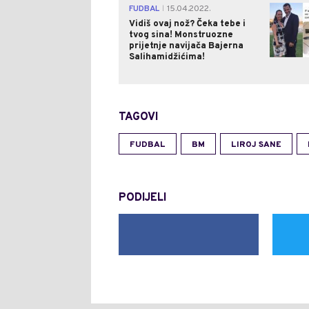
FUDBAL
15.04.2022.
|
Vidiš ovaj nož? Čeka tebe i
tvog sina! Monstruozne
prijetnje navijača Bajerna
Salihamidžićima!
TAGOVI
FUDBAL
BM
LIROJ SANE
PODIJELI