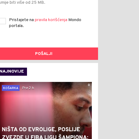
smije biti više od 25 MB.
Pristajete na
pravila korišćenja
Mondo
portala.
POŠALJI
NAJNOVIJE
0
Pre 2 h
KOŠARKA
NIŠTA OD EVROLIGE, POSLIJE
ZVEZDE U FIBA LIGU ŠAMPIONA: