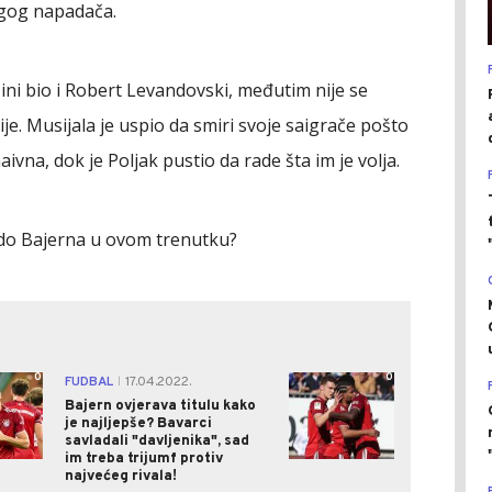
gog napadača.
zini bio i Robert Levandovski, međutim nije se
e. Musijala je uspio da smiri svoje saigrače pošto
aivna, dok je Poljak pustio da rade šta im je volja.
o do Bajerna u ovom trenutku?
0
0
FUDBAL
17.04.2022.
|
Bajern ovjerava titulu kako
je najljepše? Bavarci
savladali "davljenika", sad
im treba trijumf protiv
najvećeg rivala!