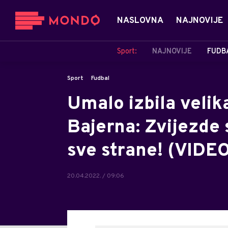
NASLOVNA
NAJNOVIJE
Sport:
NAJNOVIJE
FUDB
Sport
Fudbal
Umalo izbila velik
Bajerna: Zvijezde 
sve strane! (VIDE
20.04.2022. / 09:06