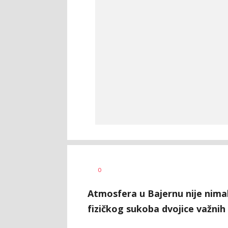
Haris
AUTOR
0
Krhalić
Atmosfera u Bajernu nije nima
fizičkog sukoba dvojice važnih 