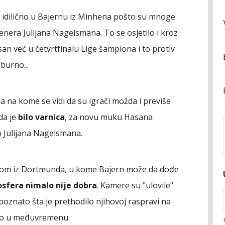
o idilično u Bajernu iz Minhena pošto su mnoge
renera Julijana Nagelsmana. To se osjetilo i kroz
san već u četvrtfinalu Lige šampiona i to protiv
 burno...
a na kome se vidi da su igrači možda i previše
 da je
bilo varnica
, za novu muku Hasana
o Julijana Nagelsmana.
sijom iz Dortmunda, u kome Bajern može da dođe
sfera nimalo nije dobra
. Kamere su "ulovile"
e poznato šta je prethodilo njihovoj raspravi na
vao u međuvremenu.