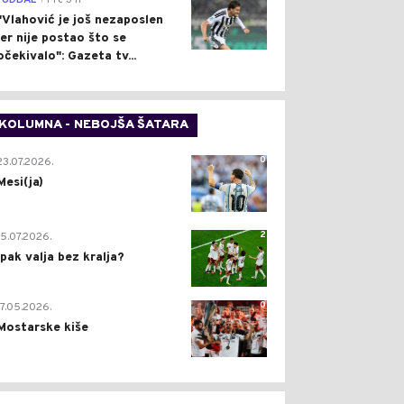
FUDBAL
Pre 3 h
"Vlahović je još nezaposlen
jer nije postao što se
očekivalo": Gazeta tv...
KOLUMNA - NEBOJŠA ŠATARA
0
23.07.2026.
Mesi(ja)
2
15.07.2026.
Ipak valja bez kralja?
0
17.05.2026.
Mostarske kiše