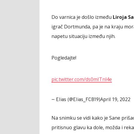
Do varnica je došlo između
Liroja Sa
igrač Dortmunda, pa je na kraju mor
napetu situaciju između njih.
Pogledajte!
pic.twitter.com/ds0mITnl4e
April 19, 2022
— Elias (@Elias_FCB19)
Na snimku se vidi kako je Sane priša
pritisnuo glavu ka dole, možda i reka