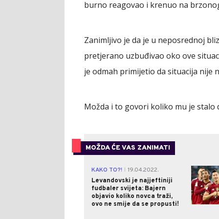
burno reagovao i krenuo na brzono
Zanimljivo je da je u neposrednoj bli
pretjerano uzbuđivao oko ove situacij
je odmah primijetio da situacija nije n
Možda i to govori koliko mu je stal
MOŽDA ĆE VAS ZANIMATI
KAKO TO?!
19.04.2022.
|
Levandovski je najjeftiniji
fudbaler svijeta: Bajern
objavio koliko novca traži,
ovo ne smije da se propusti!