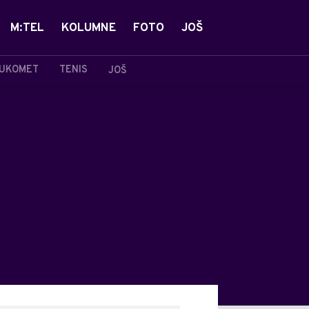
M:TEL
KOLUMNE
FOTO
JOŠ
UKOMET
TENIS
JOŠ