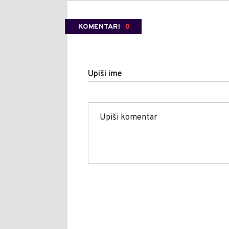
KOMENTARI
0
Upiši ime