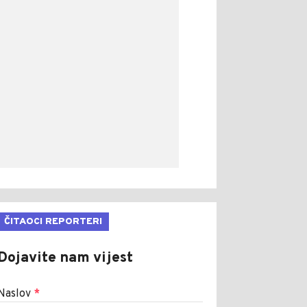
ČITAOCI REPORTERI
Dojavite nam vijest
Naslov
*