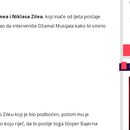
nea i Niklasa Zilea
, koji inače od ljeta postaje
ao da interveniše Džamal Musijala kako bi smirio
o Zileu koji je bio podbočen, potom mu je
o koju riječ, da bi poslije toga štoper Bajerna