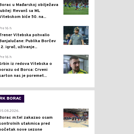
Borac u Mađarskoj obilježava
jubilej: Revanš sa ML
Vitebskom biće 50. na...
0
Pre 16 h
Trener Vitebska pohvalio
Banjalučane: Publika Borčev
12. igrač, uživanje...
0
Pre 16 h
Srbin iz redova Vitebska o
porazu od Borca: Crveni
karton nas je poremet...
RK BORAC
0
05.08.2026.
Borac m:tel zakazao osam
kontrolnih utakmica pred
početak nove sezone