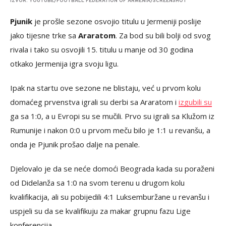
IZVOR: YOUTUBE/FOOTBALL FEDERATION OF ARMENIA/SCREENSHOT
Pjunik
je prošle sezone osvojio titulu u Jermeniji poslije
jako tijesne trke sa
Araratom
. Za bod su bili bolji od svog
rivala i tako su osvojili 15. titulu u manje od 30 godina
otkako Jermenija igra svoju ligu.
Ipak na startu ove sezone ne blistaju, već u prvom kolu
domaćeg prvenstva igrali su derbi sa Araratom i
izgubili su
ga sa 1:0, a u Evropi su se mučili. Prvo su igrali sa Klužom iz
Rumunije i nakon 0:0 u prvom meču bilo je 1:1 u revanšu, a
onda je Pjunik prošao dalje na penale.
Djelovalo je da se neće domoći Beograda kada su poraženi
od Didelanža sa 1:0 na svom terenu u drugom kolu
kvalifikacija, ali su pobijedili 4:1 Luksemburžane u revanšu i
uspjeli su da se kvalifikuju za makar grupnu fazu Lige
konferencija.