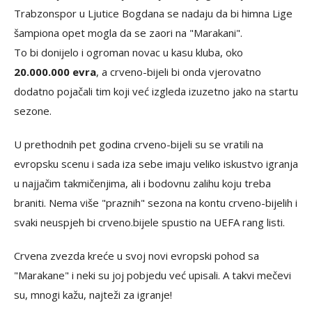
Trabzonspor u Ljutice Bogdana se nadaju da bi himna Lige
šampiona opet mogla da se zaori na "Marakani".
To bi donijelo i ogroman novac u kasu kluba, oko
20.000.000 evra
, a crveno-bijeli bi onda vjerovatno
dodatno pojačali tim koji već izgleda izuzetno jako na startu
sezone.
U prethodnih pet godina crveno-bijeli su se vratili na
evropsku scenu i sada iza sebe imaju veliko iskustvo igranja
u najjačim takmičenjima, ali i bodovnu zalihu koju treba
braniti. Nema više "praznih" sezona na kontu crveno-bijelih i
svaki neuspjeh bi crveno.bijele spustio na UEFA rang listi.
Crvena zvezda kreće u svoj novi evropski pohod sa
"Marakane" i neki su joj pobjedu već upisali. A takvi mečevi
su, mnogi kažu, najteži za igranje!