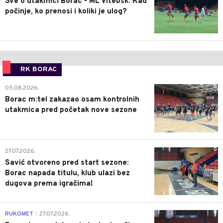
Sve o utakmici Borac - ML Vitebsk: Kad
počinje, ko prenosi i koliki je ulog?
RK BORAC
0
05.08.2026.
Borac m:tel zakazao osam kontrolnih
utakmica pred početak nove sezone
0
27.07.2026.
Savić otvoreno pred start sezone:
Borac napada titulu, klub ulazi bez
dugova prema igračima!
0
RUKOMET
27.07.2026.
|