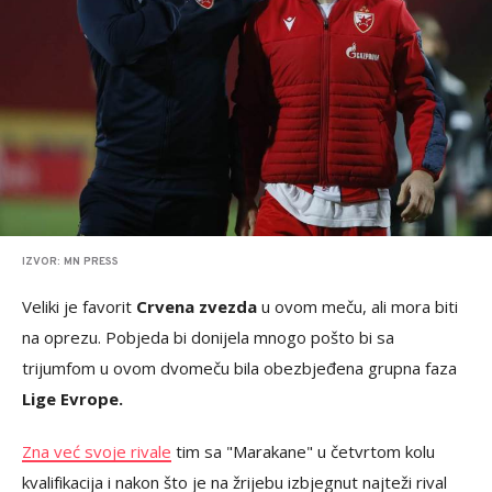
IZVOR: MN PRESS
Veliki je favorit
Crvena zvezda
u ovom meču, ali mora biti
na oprezu. Pobjeda bi donijela mnogo pošto bi sa
trijumfom u ovom dvomeču bila obezbjeđena grupna faza
Lige Evrope.
Zna već svoje rivale
tim sa "Marakane" u četvrtom kolu
kvalifikacija i nakon što je na žrijebu izbjegnut najteži rival