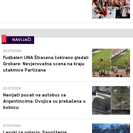
NAVIJAČI
0
24.07.2026.
Fudbaleri UNA Štrasena šokirano gledali
Grobare: Nevjerovatna scena na kraju
utakmice Partizana
0
22.07.2026.
Navijači pucali na autobus sa
Argentincima: Dvojica su prebačena u
bolnicu
1
07.07.2026.
Levski se oglasio: Saopštenje