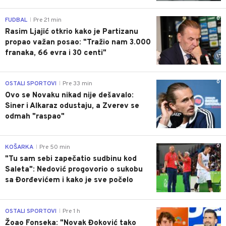
0
FUDBAL
Pre 21 min
|
Rasim Ljajić otkrio kako je Partizanu
propao važan posao: "Tražio nam 3.000
franaka, 66 evra i 30 centi"
0
OSTALI SPORTOVI
Pre 33 min
|
Ovo se Novaku nikad nije dešavalo:
Siner i Alkaraz odustaju, a Zverev se
odmah "raspao"
0
KOŠARKA
Pre 50 min
|
"Tu sam sebi zapečatio sudbinu kod
Saleta": Nedović progovorio o sukobu
sa Đorđevićem i kako je sve počelo
0
OSTALI SPORTOVI
Pre 1 h
|
Žoao Fonseka: "Novak Đoković tako