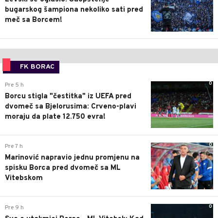
bugarskog šampiona nekoliko sati pred
meč sa Borcem!
FK BORAC
0
Pre 5 h
Borcu stigla "čestitka" iz UEFA pred
dvomeč sa Bjelorusima: Crveno-plavi
moraju da plate 12.750 evra!
0
Pre 7 h
Marinović napravio jednu promjenu na
spisku Borca pred dvomeč sa ML
Vitebskom
0
Pre 9 h