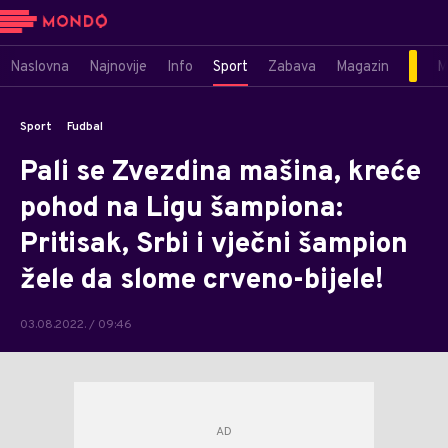
Naslovna
Najnovije
Info
Sport
Zabava
Magazin
M
Sport
Fudbal
Pali se Zvezdina mašina, kreće
pohod na Ligu šampiona:
Pritisak, Srbi i vječni šampion
žele da slome crveno-bijele!
03.08.2022. / 09:46