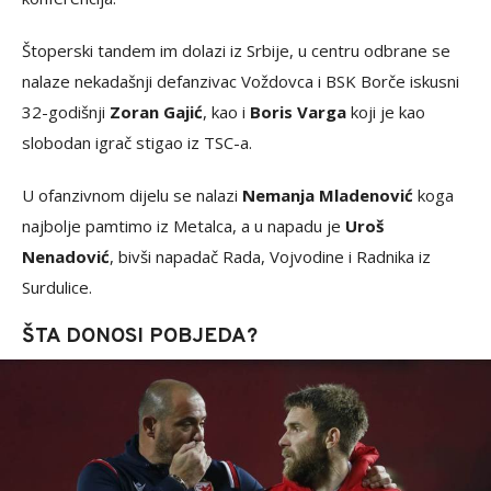
Štoperski tandem im dolazi iz Srbije, u centru odbrane se
nalaze nekadašnji defanzivac Voždovca i BSK Borče iskusni
32-godišnji
Zoran Gajić
, kao i
Boris Varga
koji je kao
slobodan igrač stigao iz TSC-a.
U ofanzivnom dijelu se nalazi
Nemanja Mladenović
koga
najbolje pamtimo iz Metalca, a u napadu je
Uroš
Nenadović
, bivši napadač Rada, Vojvodine i Radnika iz
Surdulice.
ŠTA DONOSI POBJEDA?