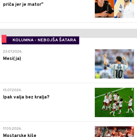
priča jer je mator"
KOLUMNA - NEBOJŠA ŠATARA
0
23.07.2026.
Mesi(ja)
2
15.07.2026.
Ipak valja bez kralja?
0
17.05.2026.
Mostarske kiše