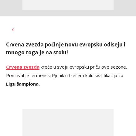
Goran
AUTOR
0
Arbutina
Crvena zvezda počinje novu evropsku odiseju i
mnogo toga je na stolu!
Crvena zvezda
kreće u svoju evropsku priču ove sezone.
Prvi rival je jermenski Pjunik u trećem kolu kvalifikacija za
Ligu šampiona.