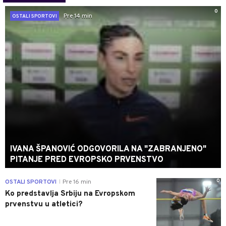
0
Pre 14 min
OSTALI SPORTOVI
IVANA ŠPANOVIĆ ODGOVORILA NA "ZABRANJENO"
PITANJE PRED EVROPSKO PRVENSTVO
0
OSTALI SPORTOVI
Pre 16 min
|
Ko predstavlja Srbiju na Evropskom
prvenstvu u atletici?