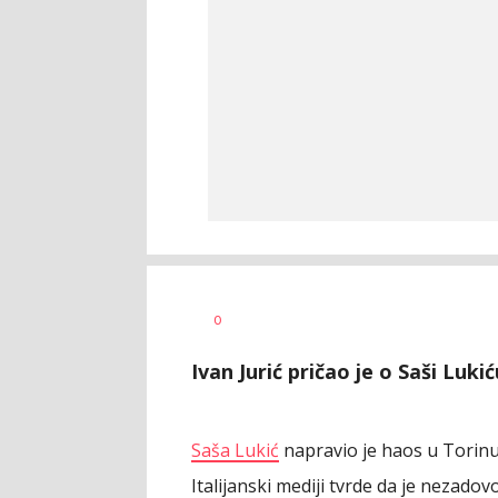
Nemanja
AUTOR
0
Stanojčić
Ivan Jurić pričao je o Saši Luki
Saša Lukić
napravio je haos u Torin
Italijanski mediji tvrde da je nezado