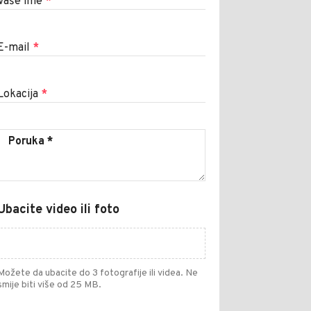
Vaše ime
*
E-mail
*
Lokacija
*
Ubacite video ili foto
Možete da ubacite do 3 fotografije ili videa. Ne
smije biti više od 25 MB.