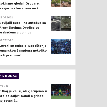
šokirano gledali Grobare:
Nevjerovatna scena na k...
0
22.07.2026.
Navijači pucali na autobus sa
Argentincima: Dvojica su
prebačena u bolnicu
1
07.07.2026.
Levski se oglasio: Saopštenje
bugarskog šampiona nekoliko
sati pred meč ...
FK BORAC
0
Pre 7 h
"Ulog je veliki, ali vjerujemo u
prolaz dalje": Sandi Ogrinec
svjestan š...