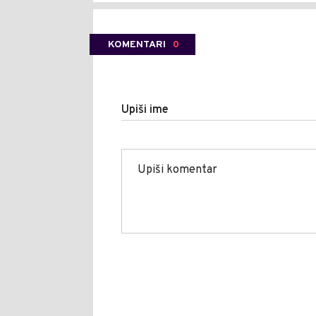
KOMENTARI
0
Upiši ime