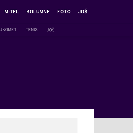
M:TEL
KOLUMNE
FOTO
JOŠ
UKOMET
TENIS
JOŠ