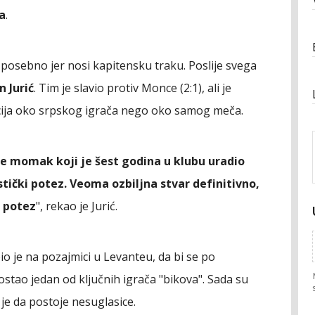
a
.
 posebno jer nosi kapitensku traku. Poslije svega
n Jurić
. Tim je slavio protiv Monce (2:1), ali je
cija oko srpskog igrača nego oko samog meča.
e momak koji je šest godina u klubu uradio
stički potez. Veoma ozbiljna stvar definitivno,
n potez
", rekao je Jurić.
 bio je na pozajmici u Levanteu, da bi se po
ostao jedan od ključnih igrača "bikova". Sada su
 je da postoje nesuglasice.