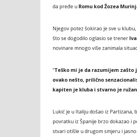
da pređe u
Romu kod Žozea Murinj
Njegov potez šokirao je sve u klubu,
što se dogodilo oglasio se trener
Iva
novinare mnogo više zanimala situa
"
Teško mi je da razumijem zašto j
ovako nešto, prilično senzacionali
kapiten je kluba i stvarno je ruža
Lukić je u Italiju došao iz Partizana,
povratku iz Španije brzo dokazao i p
stvari otišle u drugom smjeru i jasno