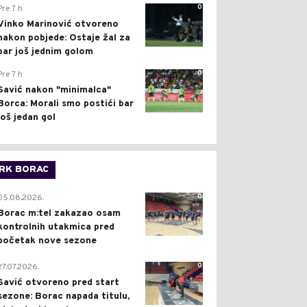
0
Pre 7 h
Vinko Marinović otvoreno
nakon pobjede: Ostaje žal za
bar još jednim golom
0
Pre 7 h
Savić nakon "minimalca"
Borca: Morali smo postići bar
još jedan gol
RK BORAC
0
05.08.2026.
Borac m:tel zakazao osam
kontrolnih utakmica pred
početak nove sezone
0
27.07.2026.
Savić otvoreno pred start
sezone: Borac napada titulu,