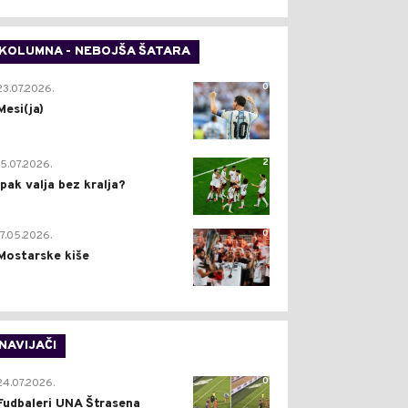
KOLUMNA - NEBOJŠA ŠATARA
0
23.07.2026.
Mesi(ja)
2
15.07.2026.
Ipak valja bez kralja?
0
17.05.2026.
Mostarske kiše
NAVIJAČI
0
24.07.2026.
Fudbaleri UNA Štrasena