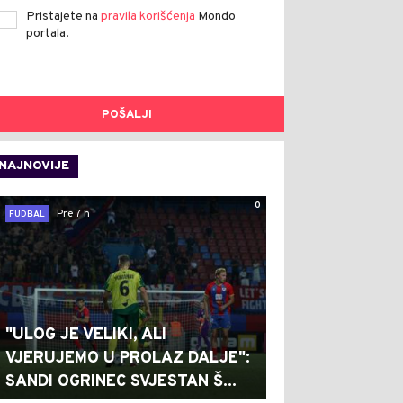
Pristajete na
pravila korišćenja
Mondo
portala.
POŠALJI
NAJNOVIJE
0
Pre 7 h
FUDBAL
"ULOG JE VELIKI, ALI
VJERUJEMO U PROLAZ DALJE":
SANDI OGRINEC SVJESTAN Š...