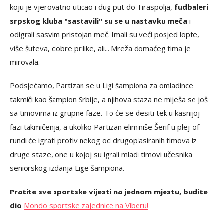
koju je vjerovatno uticao i dug put do Tiraspolja,
fudbaleri
srpskog kluba "sastavili" su se u nastavku meča
i
odigrali sasvim pristojan meč. Imali su veći posjed lopte,
više šuteva, dobre prilike, ali... Mreža domaćeg tima je
mirovala.
Podsjećamo, Partizan se u Ligi šampiona za omladince
takmiči kao šampion Srbije, a njihova staza ne miješa se još
sa timovima iz grupne faze. To će se desiti tek u kasnijoj
fazi takmičenja, a ukoliko Partizan eliminiše Šerif u plej-of
rundi će igrati protiv nekog od drugoplasiranih timova iz
druge staze, one u kojoj su igrali mladi timovi učesnika
seniorskog izdanja Lige šampiona.
Pratite sve sportske vijesti na jednom mjestu, budite
dio
Mondo sportske zajednice na Viberu!