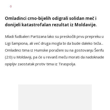
Dragan
AUTOR
0
Šutvić
Omladinci crno-bijelih odigrali solidan meč i
donijeli katastrofalan rezultat iz Moldavije.
Mladi fudbaleri Partizana lako su preskočili prvu prepreku u
Ligi šampiona, ali već druga mogla bi da bude daleko teža...
Omladinci tima iz Humske poraženi su na gostovanju Šerifu
(2:0) u Moldaviji, pa će u revanš meču morati da nadoknade
opipljiv zaostatak protiv tima iz Tiraspolja.