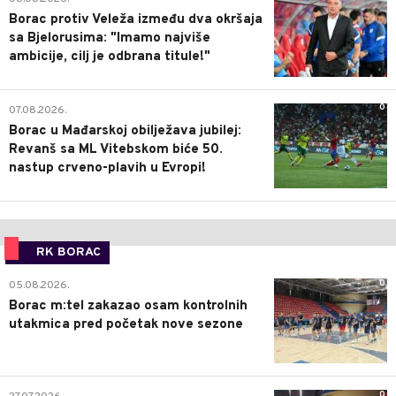
Borac protiv Veleža između dva okršaja
sa Bjelorusima: "Imamo najviše
ambicije, cilj je odbrana titule!"
0
07.08.2026.
Borac u Mađarskoj obilježava jubilej:
Revanš sa ML Vitebskom biće 50.
nastup crveno-plavih u Evropi!
RK BORAC
0
05.08.2026.
Borac m:tel zakazao osam kontrolnih
utakmica pred početak nove sezone
0