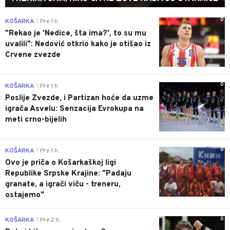
0
KOŠARKA
Pre 1 h
|
"Rekao je 'Nedice, šta ima?', to su mu
uvalili": Nedović otkrio kako je otišao iz
Crvene zvezde
0
KOŠARKA
Pre 1 h
|
Poslije Zvezde, i Partizan hoće da uzme
igrača Asvelu: Senzacija Evrokupa na
meti crno-bijelih
0
KOŠARKA
Pre 1 h
|
Ovo je priča o Košarkaškoj ligi
Republike Srpske Krajine: "Padaju
granate, a igrači viču - treneru,
ostajemo"
0
KOŠARKA
Pre 2 h
|