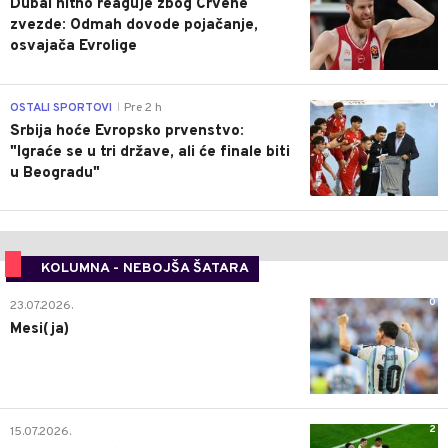
Dubai hitno reaguje zbog Crvene
zvezde: Odmah dovode pojačanje,
osvajača Evrolige
0
OSTALI SPORTOVI
Pre 2 h
|
Srbija hoće Evropsko prvenstvo:
"Igraće se u tri države, ali će finale biti
u Beogradu"
KOLUMNA - NEBOJŠA ŠATARA
0
23.07.2026.
Mesi(ja)
2
15.07.2026.