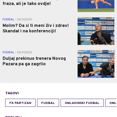
fraza, ali je tako ovdje!
0
FUDBAL
06.11.2023.
|
Molim? Da si ti meni živ i zdrav!
Skandal i na konferenciji!
0
FUDBAL
06.11.2023.
|
Duljaj prekinuo trenera Novog
Pazara pa ga zagrlio
TAGOVI
FK PARTIZAN
FUDBAL
OMLADINSKI FUDBAL
OML