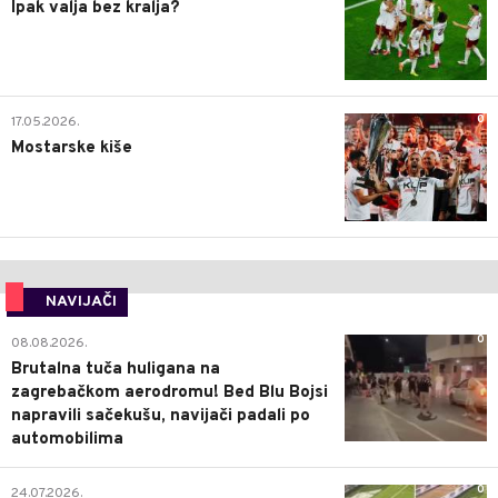
Ipak valja bez kralja?
0
17.05.2026.
Mostarske kiše
NAVIJAČI
0
08.08.2026.
Brutalna tuča huligana na
zagrebačkom aerodromu! Bed Blu Bojsi
napravili sačekušu, navijači padali po
automobilima
0
24.07.2026.