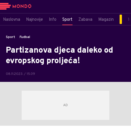
Naslovna
Najnovije
Info
Sport
Zabava
Magazin
M
Sport
Fudbal
Partizanova djeca daleko od
evropskog proljeća!
08.11.2023. / 15:39