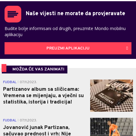
Naše vijesti ne morate da provjeravate
Budite bolje informisani od drugih, preuzmite Mondo mobilnu
aplikaciju
PREUZMI APLIKACIJU
MOŽDA ĆE VAS ZANIMATI
0
FUDBAL
07.11.2023.
|
Partizanov album sa sličicama:
Vremena se mijenjaju, a vječni su
statistika, istorija i tradicija!
0
FUDBAL
07.11.2023.
|
Jovanović junak Partizana,
sačuvao prednost i vrh: Nije