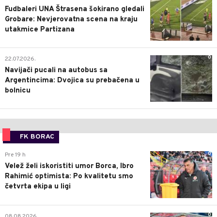
Fudbaleri UNA Štrasena šokirano gledali
Grobare: Nevjerovatna scena na kraju
utakmice Partizana
0
22.07.2026.
Navijači pucali na autobus sa
Argentincima: Dvojica su prebačena u
bolnicu
FK BORAC
0
Pre 19 h
Velež želi iskoristiti umor Borca, Ibro
Rahimić optimista: Po kvalitetu smo
četvrta ekipa u ligi
0
08.08.2026.