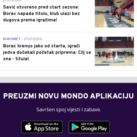
27.07.2026.
Savić otvoreno pred start sezone:
Borac napada titulu, klub ulazi bez
dugova prema igračima!
0
RUKOMET
27.07.2026.
|
Borac krenuo jako od starta, igrači
jedva dočekali početak priprema: Cilj se
zna - titula!
PREUZMI NOVU MONDO APLIKACIJU
Savršen spoj vijesti i zabave.